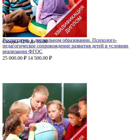
Воспитатель в дошкольном образовании. Психолого-
Скидка
42%
до
31.08
педагогическое сопровождение развития детей в условиях
реализации ФГОС
25 000.00
₽
14 500.00
₽