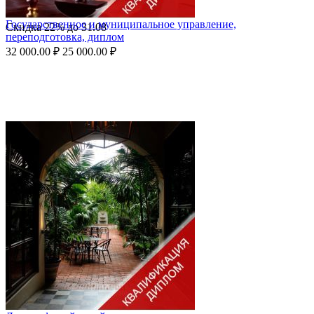
Государственное и муниципальное управление,
Скидка
22%
до
31.08
переподготовка, диплом
32 000.00
₽
25 000.00
₽