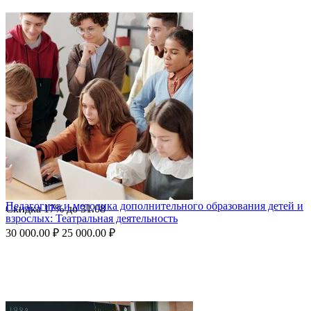
Педагогика и методика дополнительного образования детей и
Скидка
17%
до
31.08
взрослых: Театральная деятельность
30 000.00
₽
25 000.00
₽