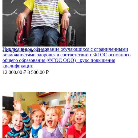
Инклюзивное образование обучающихся с ограниченными
Скидка
29%
до
31.08
возможностями здоровья в соответствии с ФГОС основного
общего образования (ФГОС ООО) - курс повышения
квалификации
12 000.00
₽
8 500.00
₽