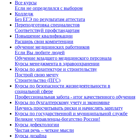
Все курсы
Если не определился с выбором
Колледж
Без ЕГЭ по результатам аттестата
Переподготовка специалистов
Соответствуй профстандартам
Повышение квалификации
Расширь свои компетенции
обучение медицинских работников
Если Вы любите людей
Обучение младшего медицинского персонала
Курсы менеджмента в здравоохранении
Курсы по архитектуре и строительству
Построй свою мечту
Строительство (ПГС)
Курсы по безопасности жизнедеятельности в
социальной сфере
Профессиональная забота - итог качественного обучения
Курсы по бухгалтерскому учету и экономике
Научись просчитывать риски и начислять зарплату
Курсы по государственной и муниципальной службе
Великие управленцы-богатство России!
Курсы дефектологии
Чистая речь – четкие мысли
Курсы дизайна