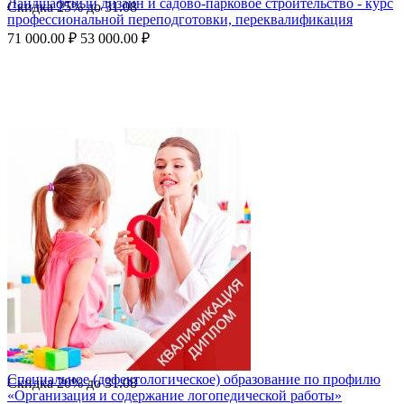
Ландшафтный дизайн и садово-парковое строительство - курс
Скидка
25%
до
31.08
профессиональной переподготовки, переквалификация
71 000.00
₽
53 000.00
₽
Специальное (дефектологическое) образование по профилю
Скидка
20%
до
31.08
«Организация и содержание логопедической работы»