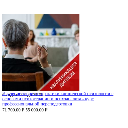
Изучение теории и практики клинической психологии с
Скидка
23%
до
31.08
основами психотерапии и психоанализа - курс
профессиональной переподготовки
71 700.00
₽
55 000.00
₽