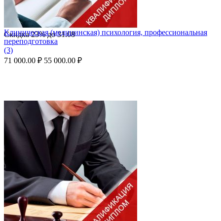
Клиническая (медицинская) психология, профессиональная
Скидка
23%
до
31.08
переподготовка
(3)
71 000.00
₽
55 000.00
₽