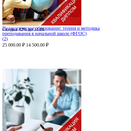
Педагогическое образование: теория и методика
Скидка
42%
до
31.08
преподавания в начальной школе (ФГОС)
(2)
25 000.00
₽
14 500.00
₽