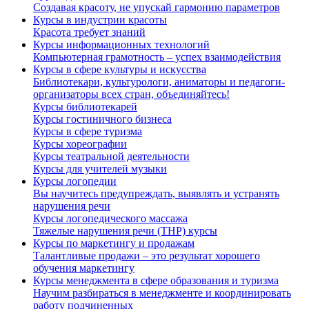
Создавая красоту, не упускай гармонию параметров
Курсы в индустрии красоты
Красота требует знаний
Курсы информационных технологий
Компьютерная грамотность – успех взаимодействия
Курсы в сфере культуры и искусства
Библиотекари, культурологи, аниматоры и педагоги-
организаторы всех стран, объединяйтесь!
Курсы библиотекарей
Курсы гостиничного бизнеса
Курсы в сфере туризма
Курсы хореографии
Курсы театральной деятельности
Курсы для учителей музыки
Курсы логопедии
Вы научитесь предупреждать, выявлять и устранять
нарушения речи
Курсы логопедического массажа
Тяжелые нарушения речи (ТНР) курсы
Курсы по маркетингу и продажам
Талантливые продажи – это результат хорошего
обучения маркетингу
Курсы менеджмента в сфере образования и туризма
Научим разбираться в менеджменте и координировать
работу подчиненных