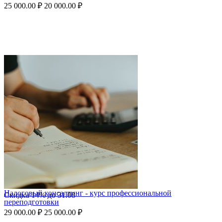
25 000.00
₽
20 000.00
₽
Налоговый консалтинг - курс профессиональной
Скидка
14%
до
31.08
переподготовки
29 000.00
₽
25 000.00
₽