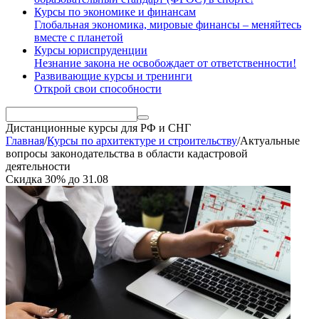
Курсы по экономике и финансам
Глобальная экономика, мировые финансы – меняйтесь
вместе с планетой
Курсы юриспруденции
Незнание закона не освобождает от ответственности!
Развивающие курсы и тренинги
Открой свои способности
Дистанционные курсы
для РФ и СНГ
Главная
/
Курсы по архитектуре и строительству
/
Актуальные
вопросы законодательства в области кадастровой
деятельности
Скидка
30%
до
31.08