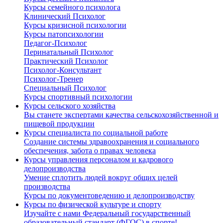
Курсы семейного психолога
Клинический Психолог
Курсы кризисной психологии
Курсы патопсихологии
Педагог-Психолог
Перинатальный Психолог
Практический Психолог
Психолог-Консультант
Психолог-Тренер
Специальный Психолог
Курсы спортивный психологии
Курсы сельского хозяйства
Вы станете экспертами качества сельскохозяйственной и
пищевой продукции
Курсы специалиста по социальной работе
Создание системы здравоохранения и социального
обеспечения, забота о правах человека
Курсы управления персоналом и кадрового
делопроизводства
Умение сплотить людей вокруг общих целей
производства
Курсы по документоведению и делопроизводству
Курсы по физической культуре и спорту
Изучайте с нами Федеральный государственный
образовательный стандарт (ФГОС) в спорте!