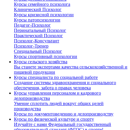
Курсы семейного психолога
Клинический Психолог
Курсы кризисной психологии
Курсы патопсихологии
Педагог-Психолог
Перинатальный Психолог
Практический Психолог
Психолог-Консультант
Психолог-Тренер
Специальный Психолог
Курсы спортивный психологии
Курсы сельского хозяйства
Вы станете экспертами качества сельскохозяйственной и
пищевой продукции
Курсы специалиста по социальной работе
Создание системы здравоохранения и социального
обеспечения, забота о правах человека
Курсы управления персоналом и кадрового
делопроизводства
Умение сплотить людей вокруг общих целей
производства
Курсы по документоведению и делопроизводству
Курсы по физической культуре и спорту
Изучайте с нами Федеральный государственный
образовательный стандарт (ФГОС) в спорте!