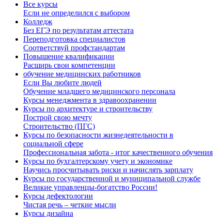
Все курсы
Если не определился с выбором
Колледж
Без ЕГЭ по результатам аттестата
Переподготовка специалистов
Соответствуй профстандартам
Повышение квалификации
Расширь свои компетенции
обучение медицинских работников
Если Вы любите людей
Обучение младшего медицинского персонала
Курсы менеджмента в здравоохранении
Курсы по архитектуре и строительству
Построй свою мечту
Строительство (ПГС)
Курсы по безопасности жизнедеятельности в
социальной сфере
Профессиональная забота - итог качественного обучения
Курсы по бухгалтерскому учету и экономике
Научись просчитывать риски и начислять зарплату
Курсы по государственной и муниципальной службе
Великие управленцы-богатство России!
Курсы дефектологии
Чистая речь – четкие мысли
Курсы дизайна