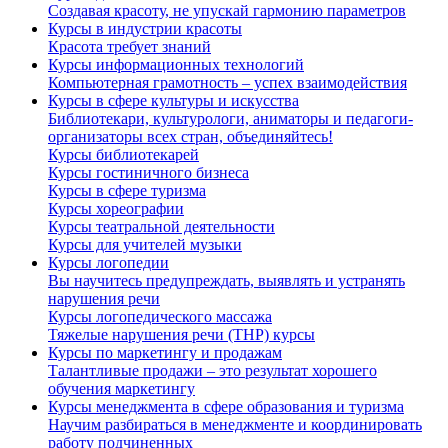
Создавая красоту, не упускай гармонию параметров
Курсы в индустрии красоты
Красота требует знаний
Курсы информационных технологий
Компьютерная грамотность – успех взаимодействия
Курсы в сфере культуры и искусства
Библиотекари, культурологи, аниматоры и педагоги-
организаторы всех стран, объединяйтесь!
Курсы библиотекарей
Курсы гостиничного бизнеса
Курсы в сфере туризма
Курсы хореографии
Курсы театральной деятельности
Курсы для учителей музыки
Курсы логопедии
Вы научитесь предупреждать, выявлять и устранять
нарушения речи
Курсы логопедического массажа
Тяжелые нарушения речи (ТНР) курсы
Курсы по маркетингу и продажам
Талантливые продажи – это результат хорошего
обучения маркетингу
Курсы менеджмента в сфере образования и туризма
Научим разбираться в менеджменте и координировать
работу подчиненных