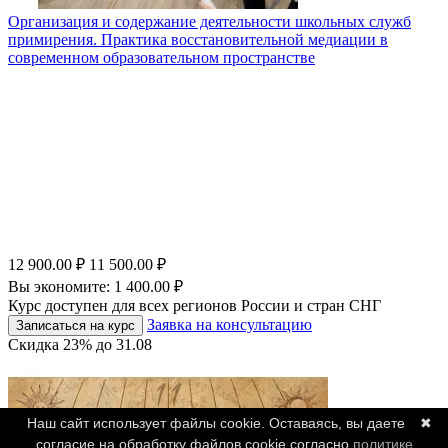
Организация и содержание деятельности школьных служб
примирения. Практика восстановительной медиации в
современном образовательном пространстве
12 900.00
₽
11 500.00
₽
Вы экономите:
1 400.00
₽
Курс доступен для всех регионов России и стран СНГ
Заявка на консультацию
Записаться на курс
Скидка
23%
до
31.08
Наш сайт использует файлы cookie. Оставаясь, вы даете
✖
согласие на обработку файлов cookie согласно
политике