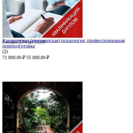
Клиническая (медицинская) психология, профессиональная
Скидка
23%
до
31.08
переподготовка
(3)
71 000.00
₽
55 000.00
₽