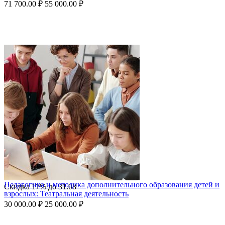
71 700.00
₽
55 000.00
₽
Педагогика и методика дополнительного образования детей и
Скидка
17%
до
31.08
взрослых: Театральная деятельность
30 000.00
₽
25 000.00
₽