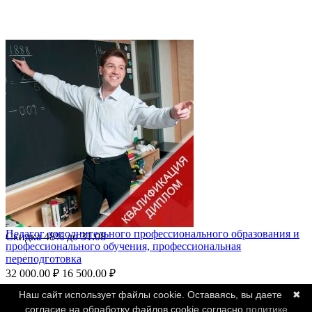
Педагог дополнительного профессионального образования и
Скидка
48%
до
31.08
профессионального обучения, профессиональная
переподготовка
32 000.00
₽
16 500.00
₽
Наш сайт использует файлы cookie. Оставаясь, вы даете
✖
согласие на обработку файлов cookie согласно
политике