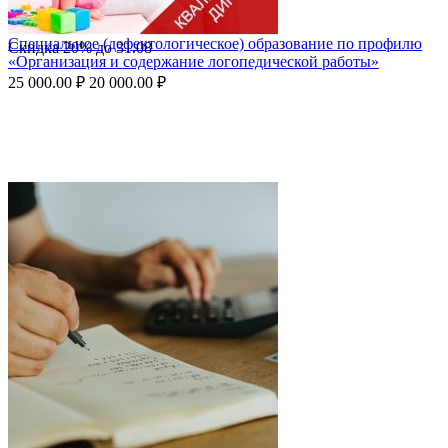
Специальное (дефектологическое) образование по профилю
Скидка
20%
до
31.08
«Организация и содержание логопедической работы»
25 000.00
₽
20 000.00
₽