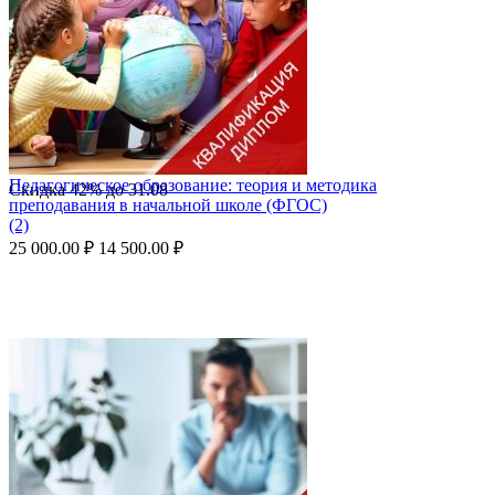
Педагогическое образование: теория и методика
Скидка
42%
до
31.08
преподавания в начальной школе (ФГОС)
(2)
25 000.00
₽
14 500.00
₽