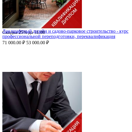
Ландшафтный дизайн и садово-парковое строительство - курс
Скидка
25%
до
31.08
профессиональной переподготовки, переквалификация
71 000.00
₽
53 000.00
₽