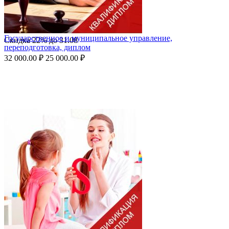
Государственное и муниципальное управление,
Скидка
22%
до
31.08
переподготовка, диплом
32 000.00
₽
25 000.00
₽