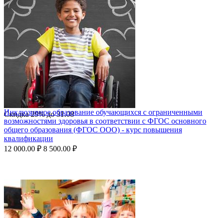
Инклюзивное образование обучающихся с ограниченными
Скидка
29%
до
31.08
возможностями здоровья в соответствии с ФГОС основного
общего образования (ФГОС ООО) - курс повышения
квалификации
12 000.00
₽
8 500.00
₽