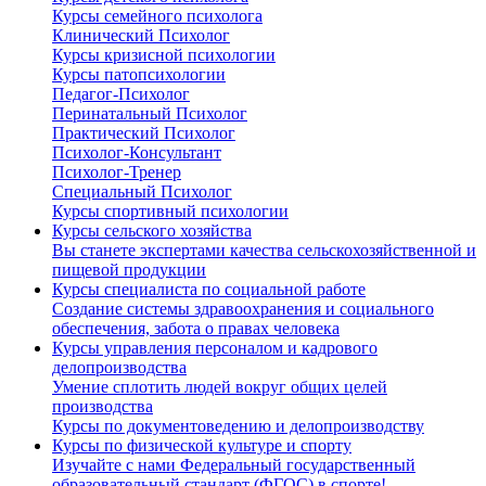
Курсы семейного психолога
Клинический Психолог
Курсы кризисной психологии
Курсы патопсихологии
Педагог-Психолог
Перинатальный Психолог
Практический Психолог
Психолог-Консультант
Психолог-Тренер
Специальный Психолог
Курсы спортивный психологии
Курсы сельского хозяйства
Вы станете экспертами качества сельскохозяйственной и
пищевой продукции
Курсы специалиста по социальной работе
Создание системы здравоохранения и социального
обеспечения, забота о правах человека
Курсы управления персоналом и кадрового
делопроизводства
Умение сплотить людей вокруг общих целей
производства
Курсы по документоведению и делопроизводству
Курсы по физической культуре и спорту
Изучайте с нами Федеральный государственный
образовательный стандарт (ФГОС) в спорте!