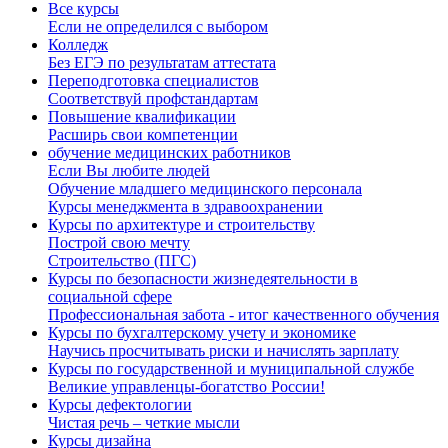
Все курсы
Если не определился с выбором
Колледж
Без ЕГЭ по результатам аттестата
Переподготовка специалистов
Соответствуй профстандартам
Повышение квалификации
Расширь свои компетенции
обучение медицинских работников
Если Вы любите людей
Обучение младшего медицинского персонала
Курсы менеджмента в здравоохранении
Курсы по архитектуре и строительству
Построй свою мечту
Строительство (ПГС)
Курсы по безопасности жизнедеятельности в
социальной сфере
Профессиональная забота - итог качественного обучения
Курсы по бухгалтерскому учету и экономике
Научись просчитывать риски и начислять зарплату
Курсы по государственной и муниципальной службе
Великие управленцы-богатство России!
Курсы дефектологии
Чистая речь – четкие мысли
Курсы дизайна