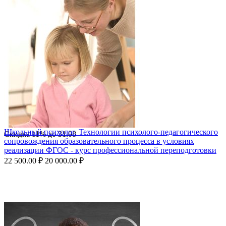
Школьный психолог. Технологии психолого-педагогического
Скидка
11%
до
31.08
сопровождения образовательного процесса в условиях
реализации ФГОС - курс профессиональной переподготовки
22 500.00
₽
20 000.00
₽