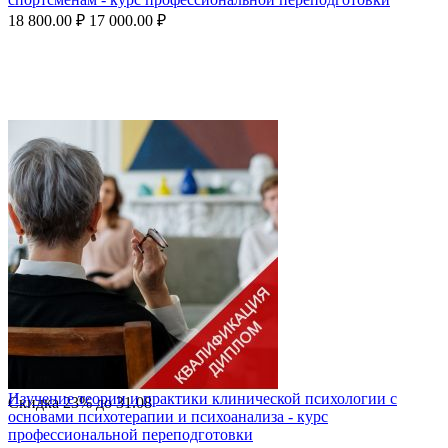
18 800.00
₽
17 000.00
₽
Изучение теории и практики клинической психологии с
Скидка
23%
до
31.08
основами психотерапии и психоанализа - курс
профессиональной переподготовки