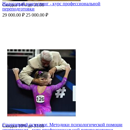
Налоговый консалтинг - курс профессиональной
Скидка
14%
до
31.08
переподготовки
29 000.00
₽
25 000.00
₽
Спортивный психолог. Методики психологической помощи
Скидка
10%
до
31.08
спортсменам - курс профессиональной переподготовки