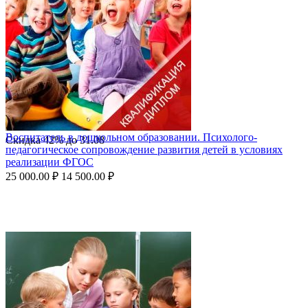
Воспитатель в дошкольном образовании. Психолого-
Скидка
42%
до
31.08
педагогическое сопровождение развития детей в условиях
реализации ФГОС
25 000.00
₽
14 500.00
₽