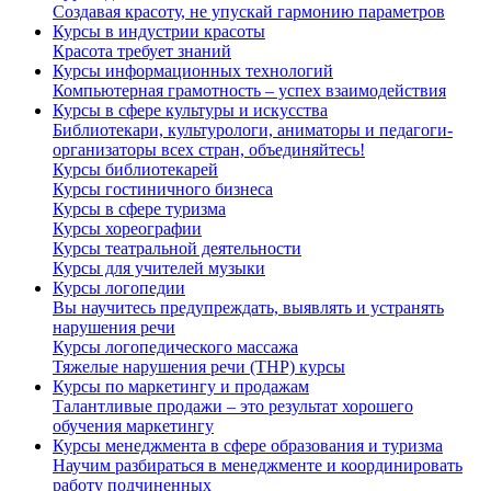
Создавая красоту, не упускай гармонию параметров
Курсы в индустрии красоты
Красота требует знаний
Курсы информационных технологий
Компьютерная грамотность – успех взаимодействия
Курсы в сфере культуры и искусства
Библиотекари, культурологи, аниматоры и педагоги-
организаторы всех стран, объединяйтесь!
Курсы библиотекарей
Курсы гостиничного бизнеса
Курсы в сфере туризма
Курсы хореографии
Курсы театральной деятельности
Курсы для учителей музыки
Курсы логопедии
Вы научитесь предупреждать, выявлять и устранять
нарушения речи
Курсы логопедического массажа
Тяжелые нарушения речи (ТНР) курсы
Курсы по маркетингу и продажам
Талантливые продажи – это результат хорошего
обучения маркетингу
Курсы менеджмента в сфере образования и туризма
Научим разбираться в менеджменте и координировать
работу подчиненных