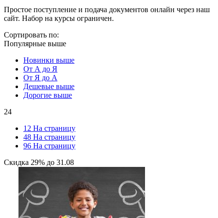
Простое поступление и подача документов онлайн через наш
сайт. Набор на курсы ограничен.
Сортировать по:
Популярные выше
Новинки выше
От А до Я
От Я до А
Дешевые выше
Дорогие выше
24
12 На страницу
48 На страницу
96 На страницу
Скидка
29%
до
31.08