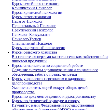
Курсы семейного психолога
Клинический Психолог
Курсы кризисной психологии
Курсы патопсихологии
Педагог-Психолог
Перинатальный Психолог
Практический Психолог
Психолог-Консультант
Психолог-Тренер
Специальный Психолог
Курсы спортивный психологии
Курсы сельского хозяйства
Вы станете экспертами качества сельскохозяйственной и
пищевой продукции
Курсы специалиста по социальной работе
Создание системы здравоохранения и социального
обеспечения, забота о правах человека
Курсы управления персоналом и кадрового
делопроизводства
Умение сплотить людей вокруг общих целей
производства
Курсы по документоведению и делопроизводству
Курсы по физической культуре и спорту
Изучайте с нами Федеральный государственный
образовательный стандарт (ФГОС) в спорте!