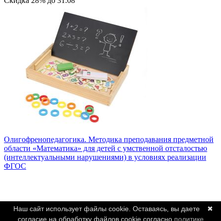
Скидка
28%
до
31.08
Олигофренопедагогика. Методика преподавания предметной
области «Математика» для детей с умственной отсталостью
(интеллектуальными нарушениями) в условиях реализации
ФГОС
Наш сайт использует файлы cookie. Оставаясь, вы даете
✖
согласие на обработку файлов cookie согласно
политике