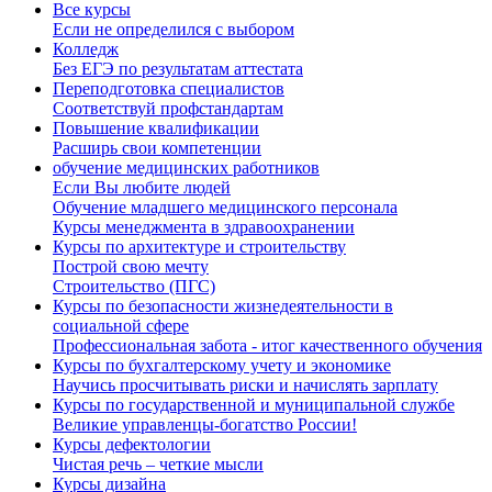
Все курсы
Если не определился с выбором
Колледж
Без ЕГЭ по результатам аттестата
Переподготовка специалистов
Соответствуй профстандартам
Повышение квалификации
Расширь свои компетенции
обучение медицинских работников
Если Вы любите людей
Обучение младшего медицинского персонала
Курсы менеджмента в здравоохранении
Курсы по архитектуре и строительству
Построй свою мечту
Строительство (ПГС)
Курсы по безопасности жизнедеятельности в
социальной сфере
Профессиональная забота - итог качественного обучения
Курсы по бухгалтерскому учету и экономике
Научись просчитывать риски и начислять зарплату
Курсы по государственной и муниципальной службе
Великие управленцы-богатство России!
Курсы дефектологии
Чистая речь – четкие мысли
Курсы дизайна