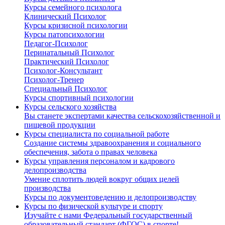
Курсы семейного психолога
Клинический Психолог
Курсы кризисной психологии
Курсы патопсихологии
Педагог-Психолог
Перинатальный Психолог
Практический Психолог
Психолог-Консультант
Психолог-Тренер
Специальный Психолог
Курсы спортивный психологии
Курсы сельского хозяйства
Вы станете экспертами качества сельскохозяйственной и
пищевой продукции
Курсы специалиста по социальной работе
Создание системы здравоохранения и социального
обеспечения, забота о правах человека
Курсы управления персоналом и кадрового
делопроизводства
Умение сплотить людей вокруг общих целей
производства
Курсы по документоведению и делопроизводству
Курсы по физической культуре и спорту
Изучайте с нами Федеральный государственный
образовательный стандарт (ФГОС) в спорте!