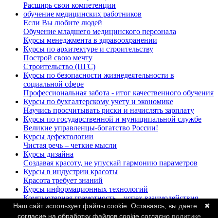
Расширь свои компетенции
обучение медицинских работников
Если Вы любите людей
Обучение младшего медицинского персонала
Курсы менеджмента в здравоохранении
Курсы по архитектуре и строительству
Построй свою мечту
Строительство (ПГС)
Курсы по безопасности жизнедеятельности в
социальной сфере
Профессиональная забота - итог качественного обучения
Курсы по бухгалтерскому учету и экономике
Научись просчитывать риски и начислять зарплату
Курсы по государственной и муниципальной службе
Великие управленцы-богатство России!
Курсы дефектологии
Чистая речь – четкие мысли
Курсы дизайна
Создавая красоту, не упускай гармонию параметров
Курсы в индустрии красоты
Красота требует знаний
Курсы информационных технологий
Компьютерная грамотность – успех взаимодействия
Наш сайт использует файлы cookie. Оставаясь, вы даете
✖
Курсы в сфере культуры и искусства
Библиотекари, культурологи, аниматоры и педагоги-
согласие на обработку файлов cookie согласно
политике