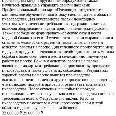
производства меда и других пчелопродуктов, а также
научитесь правильно управлять своими пасеками.
Профессиональный стандарт «Пчеловод» предоставляет
комплексное обучение и подготовку специалистов в области
пчеловодства. Для обустройства пасеки необходимо
учитывать технические требования к содержанию пасеки,
включая оборудование и санитарно-гигиенические условия.
Также необходимо формировать кормовую базу и вести
медовой баланс пасеки. Изучение технологии выращивания и
опыления медоносных растений также является важным
аспектом работы на пасеке. Для успешного производства меда
и других продуктов пчеловодства необходимо освоить методы
борьбы с болезнями пчел и вести селекционно-племенную
работу на пасеке. Важным аспектом работы на пасеке
являются стандарты и требования к производству продуктов
пчеловодства, а также условия их соблюдения. Результатом
хорошей работы на пасеке является производство
высококачественного меда и других продуктов пчеловодства,
что позволяет получать прибыль и развивать перспективы
пчеловодства. После обучения, вы поймете порядок
использования земельных участков для пчеловодства согласно
требованиям нового Федерального закона. Курс по
пчеловодству поможет вам стать профессионалом в этой
области и достичь успеха в своем бизнесе.
32 000.00
₽
25 000.00
₽