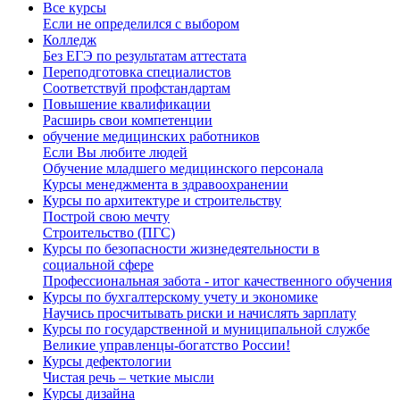
Все курсы
Если не определился с выбором
Колледж
Без ЕГЭ по результатам аттестата
Переподготовка специалистов
Соответствуй профстандартам
Повышение квалификации
Расширь свои компетенции
обучение медицинских работников
Если Вы любите людей
Обучение младшего медицинского персонала
Курсы менеджмента в здравоохранении
Курсы по архитектуре и строительству
Построй свою мечту
Строительство (ПГС)
Курсы по безопасности жизнедеятельности в
социальной сфере
Профессиональная забота - итог качественного обучения
Курсы по бухгалтерскому учету и экономике
Научись просчитывать риски и начислять зарплату
Курсы по государственной и муниципальной службе
Великие управленцы-богатство России!
Курсы дефектологии
Чистая речь – четкие мысли
Курсы дизайна