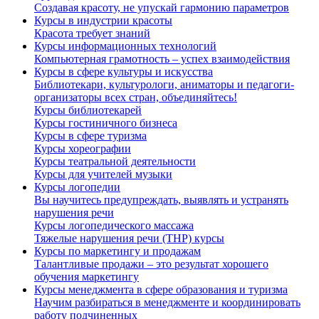
Создавая красоту, не упускай гармонию параметров
Курсы в индустрии красоты
Красота требует знаний
Курсы информационных технологий
Компьютерная грамотность – успех взаимодействия
Курсы в сфере культуры и искусства
Библиотекари, культурологи, аниматоры и педагоги-
организаторы всех стран, объединяйтесь!
Курсы библиотекарей
Курсы гостиничного бизнеса
Курсы в сфере туризма
Курсы хореографии
Курсы театральной деятельности
Курсы для учителей музыки
Курсы логопедии
Вы научитесь предупреждать, выявлять и устранять
нарушения речи
Курсы логопедического массажа
Тяжелые нарушения речи (ТНР) курсы
Курсы по маркетингу и продажам
Талантливые продажи – это результат хорошего
обучения маркетингу
Курсы менеджмента в сфере образования и туризма
Научим разбираться в менеджменте и координировать
работу подчиненных