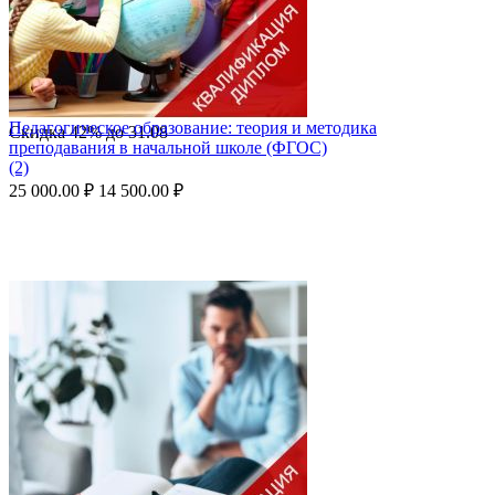
Педагогическое образование: теория и методика
Скидка
42%
до
31.08
преподавания в начальной школе (ФГОС)
(2)
25 000.00
₽
14 500.00
₽