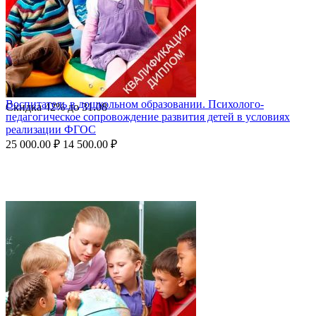
Воспитатель в дошкольном образовании. Психолого-
Скидка
42%
до
31.08
педагогическое сопровождение развития детей в условиях
реализации ФГОС
25 000.00
₽
14 500.00
₽