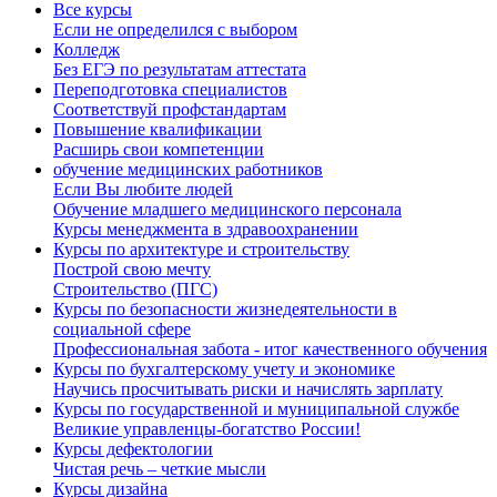
Все курсы
Если не определился с выбором
Колледж
Без ЕГЭ по результатам аттестата
Переподготовка специалистов
Соответствуй профстандартам
Повышение квалификации
Расширь свои компетенции
обучение медицинских работников
Если Вы любите людей
Обучение младшего медицинского персонала
Курсы менеджмента в здравоохранении
Курсы по архитектуре и строительству
Построй свою мечту
Строительство (ПГС)
Курсы по безопасности жизнедеятельности в
социальной сфере
Профессиональная забота - итог качественного обучения
Курсы по бухгалтерскому учету и экономике
Научись просчитывать риски и начислять зарплату
Курсы по государственной и муниципальной службе
Великие управленцы-богатство России!
Курсы дефектологии
Чистая речь – четкие мысли
Курсы дизайна