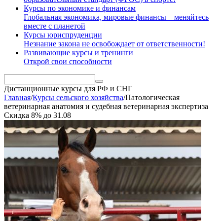
Курсы по экономике и финансам
Глобальная экономика, мировые финансы – меняйтесь
вместе с планетой
Курсы юриспруденции
Незнание закона не освобождает от ответственности!
Развивающие курсы и тренинги
Открой свои способности
Дистанционные курсы
для РФ и СНГ
Главная
/
Курсы сельского хозяйства
/
Патологическая
ветеринарная анатомия и судебная ветеринарная экспертиза
Скидка
8%
до
31.08