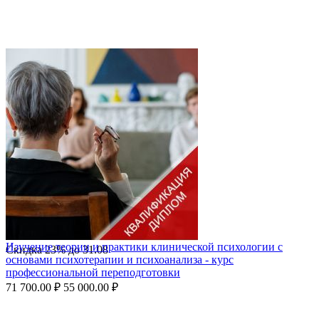
Изучение теории и практики клинической психологии с
Скидка
23%
до
31.08
основами психотерапии и психоанализа - курс
профессиональной переподготовки
71 700.00
₽
55 000.00
₽