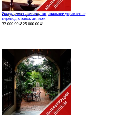
Государственное и муниципальное управление,
Скидка
22%
до
31.08
переподготовка, диплом
32 000.00
₽
25 000.00
₽