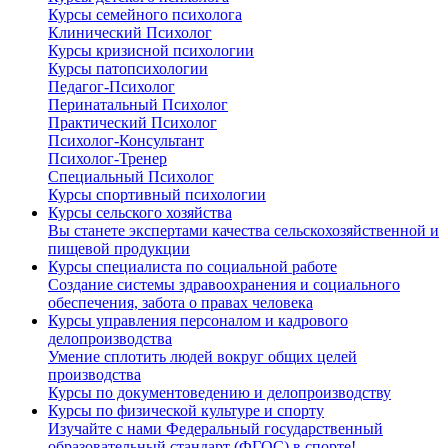
Курсы семейного психолога
Клинический Психолог
Курсы кризисной психологии
Курсы патопсихологии
Педагог-Психолог
Перинатальный Психолог
Практический Психолог
Психолог-Консультант
Психолог-Тренер
Специальный Психолог
Курсы спортивный психологии
Курсы сельского хозяйства
Вы станете экспертами качества сельскохозяйственной и
пищевой продукции
Курсы специалиста по социальной работе
Создание системы здравоохранения и социального
обеспечения, забота о правах человека
Курсы управления персоналом и кадрового
делопроизводства
Умение сплотить людей вокруг общих целей
производства
Курсы по документоведению и делопроизводству
Курсы по физической культуре и спорту
Изучайте с нами Федеральный государственный
образовательный стандарт (ФГОС) в спорте!