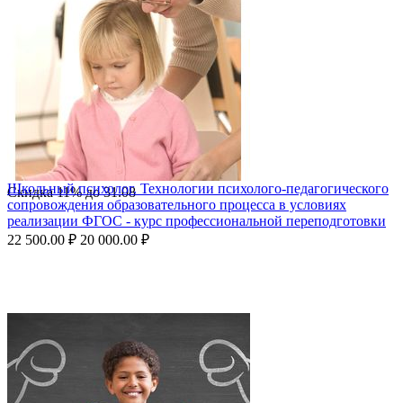
Школьный психолог. Технологии психолого-педагогического
Скидка
11%
до
31.08
сопровождения образовательного процесса в условиях
реализации ФГОС - курс профессиональной переподготовки
22 500.00
₽
20 000.00
₽