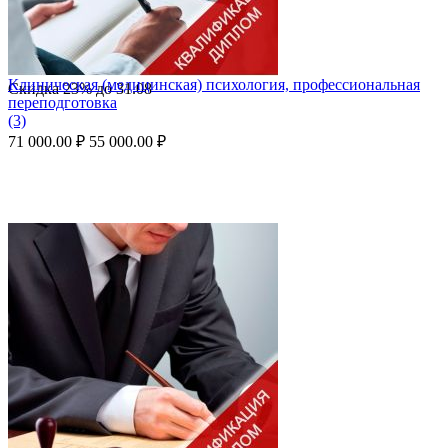
Клиническая (медицинская) психология, профессиональная
Скидка
23%
до
31.08
переподготовка
(3)
71 000.00
₽
55 000.00
₽