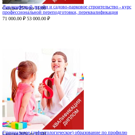
Ландшафтный дизайн и садово-парковое строительство - курс
Скидка
25%
до
31.08
профессиональной переподготовки, переквалификация
71 000.00
₽
53 000.00
₽
Специальное (дефектологическое) образование по профилю
Скидка
20%
до
31.08