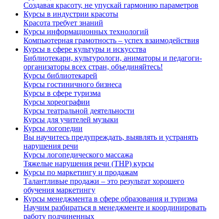
Создавая красоту, не упускай гармонию параметров
Курсы в индустрии красоты
Красота требует знаний
Курсы информационных технологий
Компьютерная грамотность – успех взаимодействия
Курсы в сфере культуры и искусства
Библиотекари, культурологи, аниматоры и педагоги-
организаторы всех стран, объединяйтесь!
Курсы библиотекарей
Курсы гостиничного бизнеса
Курсы в сфере туризма
Курсы хореографии
Курсы театральной деятельности
Курсы для учителей музыки
Курсы логопедии
Вы научитесь предупреждать, выявлять и устранять
нарушения речи
Курсы логопедического массажа
Тяжелые нарушения речи (ТНР) курсы
Курсы по маркетингу и продажам
Талантливые продажи – это результат хорошего
обучения маркетингу
Курсы менеджмента в сфере образования и туризма
Научим разбираться в менеджменте и координировать
работу подчиненных