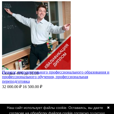
Педагог дополнительного профессионального образования и
Скидка
48%
до
31.08
профессионального обучения, профессиональная
переподготовка
32 000.00
₽
16 500.00
₽
Наш сайт использует файлы cookie. Оставаясь, вы даете
✖
согласие на обработку файлов cookie согласно
политике