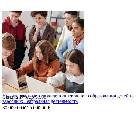
Педагогика и методика дополнительного образования детей и
Скидка
17%
до
31.08
взрослых: Театральная деятельность
30 000.00
₽
25 000.00
₽