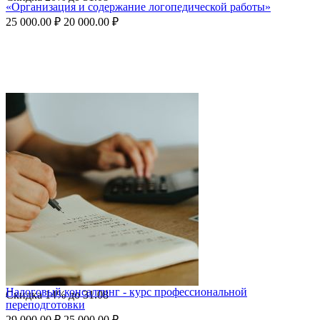
«Организация и содержание логопедической работы»
25 000.00
₽
20 000.00
₽
Налоговый консалтинг - курс профессиональной
Скидка
14%
до
31.08
переподготовки
29 000.00
₽
25 000.00
₽