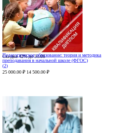
Педагогическое образование: теория и методика
Скидка
42%
до
31.08
преподавания в начальной школе (ФГОС)
(2)
25 000.00
₽
14 500.00
₽