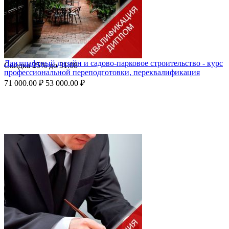
Ландшафтный дизайн и садово-парковое строительство - курс
Скидка
25%
до
31.08
профессиональной переподготовки, переквалификация
71 000.00
₽
53 000.00
₽