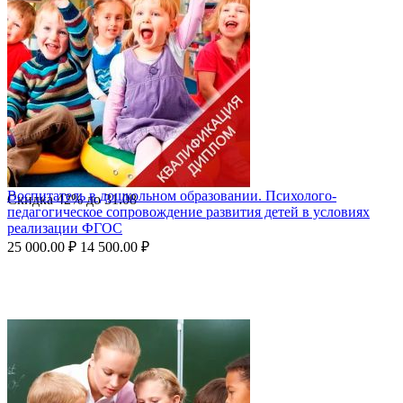
Воспитатель в дошкольном образовании. Психолого-
Скидка
42%
до
31.08
педагогическое сопровождение развития детей в условиях
реализации ФГОС
25 000.00
₽
14 500.00
₽