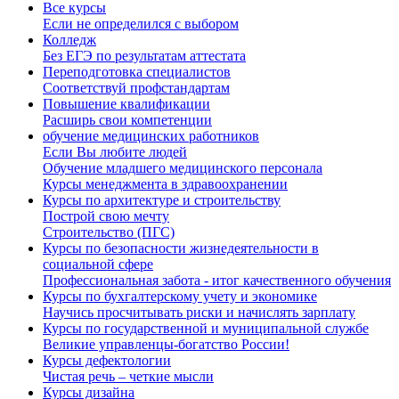
Все курсы
Если не определился с выбором
Колледж
Без ЕГЭ по результатам аттестата
Переподготовка специалистов
Соответствуй профстандартам
Повышение квалификации
Расширь свои компетенции
обучение медицинских работников
Если Вы любите людей
Обучение младшего медицинского персонала
Курсы менеджмента в здравоохранении
Курсы по архитектуре и строительству
Построй свою мечту
Строительство (ПГС)
Курсы по безопасности жизнедеятельности в
социальной сфере
Профессиональная забота - итог качественного обучения
Курсы по бухгалтерскому учету и экономике
Научись просчитывать риски и начислять зарплату
Курсы по государственной и муниципальной службе
Великие управленцы-богатство России!
Курсы дефектологии
Чистая речь – четкие мысли
Курсы дизайна