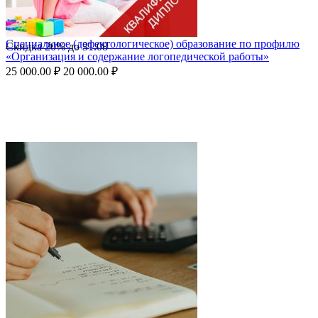
Специальное (дефектологическое) образование по профилю
Скидка
20%
до
31.08
«Организация и содержание логопедической работы»
25 000.00
₽
20 000.00
₽