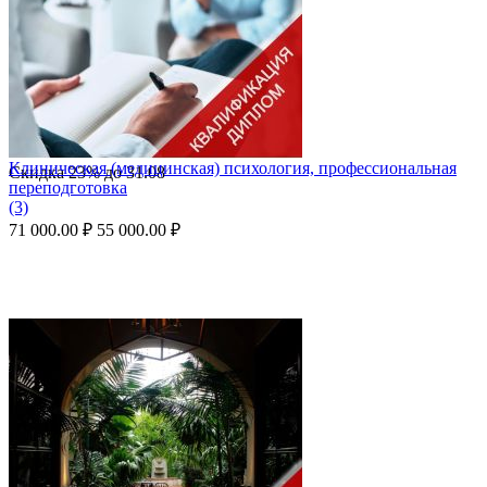
Клиническая (медицинская) психология, профессиональная
Скидка
23%
до
31.08
переподготовка
(3)
71 000.00
₽
55 000.00
₽