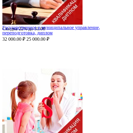
Государственное и муниципальное управление,
Скидка
22%
до
31.08
переподготовка, диплом
32 000.00
₽
25 000.00
₽