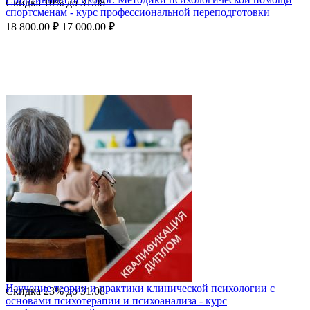
Скидка
10%
до
31.08
спортсменам - курс профессиональной переподготовки
18 800.00
₽
17 000.00
₽
Изучение теории и практики клинической психологии с
Скидка
23%
до
31.08
основами психотерапии и психоанализа - курс