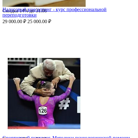
Налоговый консалтинг - курс профессиональной
Скидка
14%
до
31.08
переподготовки
29 000.00
₽
25 000.00
₽
Спортивный психолог. Методики психологической помощи