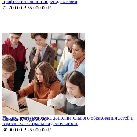
профессиональной переподготовки
71 700.00
₽
55 000.00
₽
Педагогика и методика дополнительного образования детей и
Скидка
17%
до
31.08
взрослых: Театральная деятельность
30 000.00
₽
25 000.00
₽