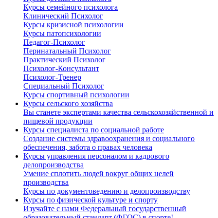
Курсы семейного психолога
Клинический Психолог
Курсы кризисной психологии
Курсы патопсихологии
Педагог-Психолог
Перинатальный Психолог
Практический Психолог
Психолог-Консультант
Психолог-Тренер
Специальный Психолог
Курсы спортивный психологии
Курсы сельского хозяйства
Вы станете экспертами качества сельскохозяйственной и
пищевой продукции
Курсы специалиста по социальной работе
Создание системы здравоохранения и социального
обеспечения, забота о правах человека
Курсы управления персоналом и кадрового
делопроизводства
Умение сплотить людей вокруг общих целей
производства
Курсы по документоведению и делопроизводству
Курсы по физической культуре и спорту
Изучайте с нами Федеральный государственный
образовательный стандарт (ФГОС) в спорте!