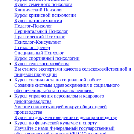
Курсы семейного психолога
Клинический Психолог
Курсы кризисной психологии
Курсы патопсихологии
Педагог-Психолог
Перинатальный Психолог
Практический Психолог
Психолог-Консультант
Психолог-Тренер
Специальный Психолог
Курсы спортивный психологии
Курсы сельского хозяйства
Вы станете экспертами качества сельскохозяйственной и
пищевой продукции
Курсы специалиста по социальной работе
Создание системы здравоохранения и социального
обеспечения, забота о правах человека
Курсы управления персоналом и кадрового
делопроизводства
Умение сплотить людей вокруг общих целей
производства
Курсы по документоведению и делопроизводству
Курсы по физической культуре и спорту
Изучайте с нами Федеральный государственный
образовательный стандарт (ФГОС) в спорте!