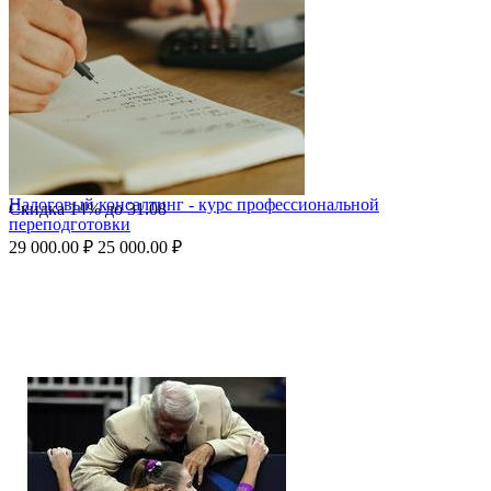
Налоговый консалтинг - курс профессиональной
Скидка
14%
до
31.08
переподготовки
29 000.00
₽
25 000.00
₽