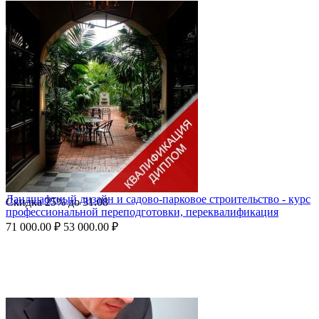
Ландшафтный дизайн и садово-парковое строительство - курс
Скидка
25%
до
31.08
профессиональной переподготовки, переквалификация
71 000.00
₽
53 000.00
₽