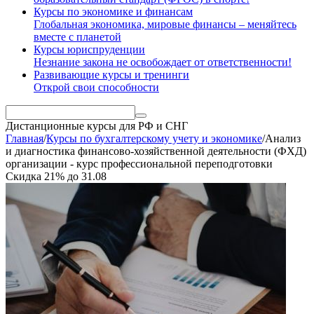
Курсы по экономике и финансам
Глобальная экономика, мировые финансы – меняйтесь
вместе с планетой
Курсы юриспруденции
Незнание закона не освобождает от ответственности!
Развивающие курсы и тренинги
Открой свои способности
Дистанционные курсы
для РФ и СНГ
Главная
/
Курсы по бухгалтерскому учету и экономике
/
Анализ
и диагностика финансово-хозяйственной деятельности (ФХД)
организации - курс профессиональной переподготовки
Скидка
21%
до
31.08