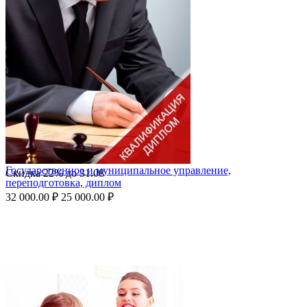
Государственное и муниципальное управление,
Скидка
22%
до
31.08
переподготовка, диплом
32 000.00
₽
25 000.00
₽