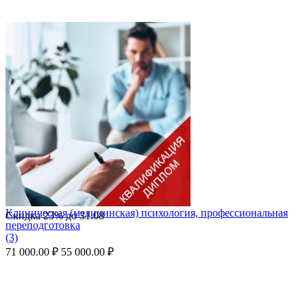
Клиническая (медицинская) психология, профессиональная
Скидка
23%
до
31.08
переподготовка
(3)
71 000.00
₽
55 000.00
₽