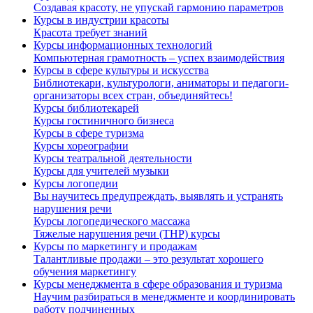
Создавая красоту, не упускай гармонию параметров
Курсы в индустрии красоты
Красота требует знаний
Курсы информационных технологий
Компьютерная грамотность – успех взаимодействия
Курсы в сфере культуры и искусства
Библиотекари, культурологи, аниматоры и педагоги-
организаторы всех стран, объединяйтесь!
Курсы библиотекарей
Курсы гостиничного бизнеса
Курсы в сфере туризма
Курсы хореографии
Курсы театральной деятельности
Курсы для учителей музыки
Курсы логопедии
Вы научитесь предупреждать, выявлять и устранять
нарушения речи
Курсы логопедического массажа
Тяжелые нарушения речи (ТНР) курсы
Курсы по маркетингу и продажам
Талантливые продажи – это результат хорошего
обучения маркетингу
Курсы менеджмента в сфере образования и туризма
Научим разбираться в менеджменте и координировать
работу подчиненных