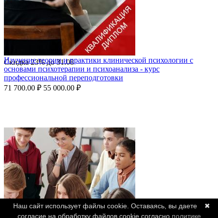
Изучение теории и практики клинической психологии с
Скидка
23%
до
31.08
основами психотерапии и психоанализа - курс
профессиональной переподготовки
71 700.00
₽
55 000.00
₽
Наш сайт использует файлы cookie. Оставаясь, вы даете
✖
согласие на обработку файлов cookie согласно
политике