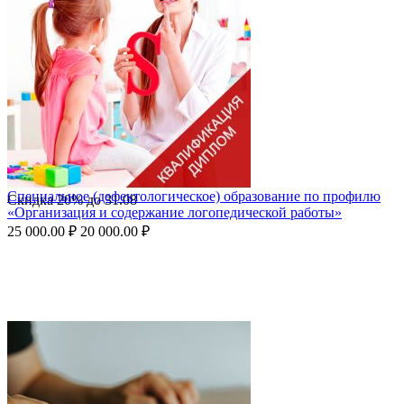
Специальное (дефектологическое) образование по профилю
Скидка
20%
до
31.08
«Организация и содержание логопедической работы»
25 000.00
₽
20 000.00
₽