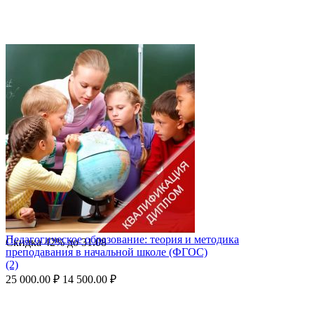
Педагогическое образование: теория и методика
Скидка
42%
до
31.08
преподавания в начальной школе (ФГОС)
(2)
25 000.00
₽
14 500.00
₽