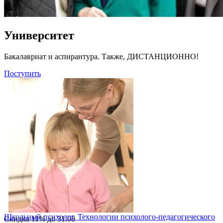
Университет
Бакалавриат и аспирантура. Также, ДИСТАНЦИОННО!
Поступить
Школьный психолог. Технологии психолого-педагогического
Скидка
11%
до
31.08