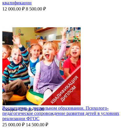
квалификации
12 000.00
₽
8 500.00
₽
Воспитатель в дошкольном образовании. Психолого-
Скидка
42%
до
31.08
педагогическое сопровождение развития детей в условиях
реализации ФГОС
25 000.00
₽
14 500.00
₽