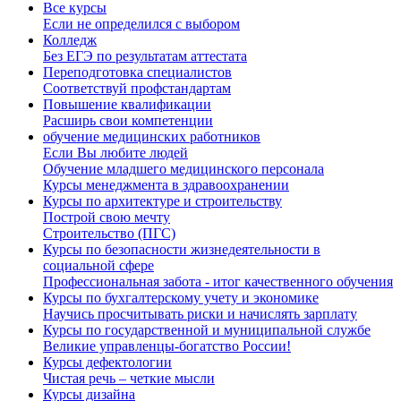
Все курсы
Если не определился с выбором
Колледж
Без ЕГЭ по результатам аттестата
Переподготовка специалистов
Соответствуй профстандартам
Повышение квалификации
Расширь свои компетенции
обучение медицинских работников
Если Вы любите людей
Обучение младшего медицинского персонала
Курсы менеджмента в здравоохранении
Курсы по архитектуре и строительству
Построй свою мечту
Строительство (ПГС)
Курсы по безопасности жизнедеятельности в
социальной сфере
Профессиональная забота - итог качественного обучения
Курсы по бухгалтерскому учету и экономике
Научись просчитывать риски и начислять зарплату
Курсы по государственной и муниципальной службе
Великие управленцы-богатство России!
Курсы дефектологии
Чистая речь – четкие мысли
Курсы дизайна