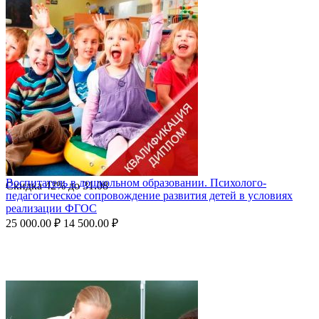
Воспитатель в дошкольном образовании. Психолого-
Скидка
42%
до
31.08
педагогическое сопровождение развития детей в условиях
реализации ФГОС
25 000.00
₽
14 500.00
₽