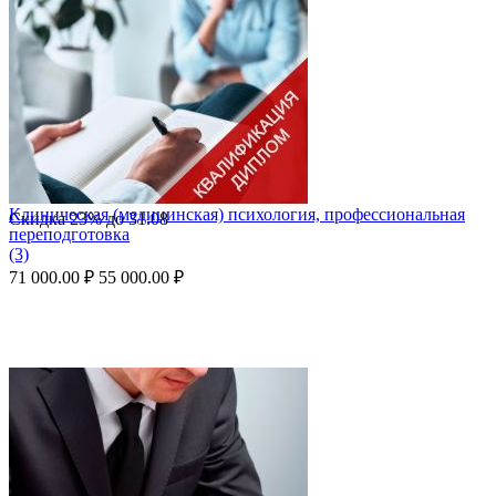
Клиническая (медицинская) психология, профессиональная
Скидка
23%
до
31.08
переподготовка
(3)
71 000.00
₽
55 000.00
₽