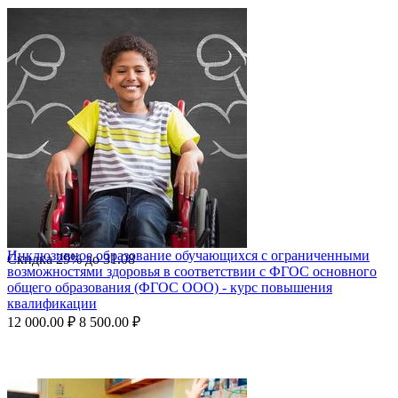
Инклюзивное образование обучающихся с ограниченными
Скидка
29%
до
31.08
возможностями здоровья в соответствии с ФГОС основного
общего образования (ФГОС ООО) - курс повышения
квалификации
12 000.00
₽
8 500.00
₽