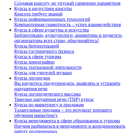
Создавая красоту, не упускай гармонию параметров
Курсы в индустрии красоты
Красота требует знаний
Курсы информационных технологий
Компьютерная грамотность – успех взаимодействия
Курсы в сфере культуры и искусства
Библиотекари, культурологи, аниматоры и педагоги-
организаторы всех стран, объединяйтесь!
Курсы библиотекарей
Курсы гостиничного бизнеса
Курсы в сфере туризма
Курсы хореографии
Курсы театральной деятельности
Курсы для учителей музыки
Курсы логопедии
Вы научитесь предупреждать, выявлять и устранять
нарушения речи
Курсы логопедического массажа
Тяжелые нарушения речи (ТНР) курсы
Курсы по маркетингу и продажам
Талантливые продажи – это результат хорошего
обучения маркетингу
Курсы менеджмента в сфере образования и туризма
Научим разбираться в менеджменте и координировать
работу подчиненных