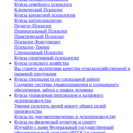
Курсы семейного психолога
Клинический Психолог
Курсы кризисной психологии
Курсы патопсихологии
Педагог-Психолог
Перинатальный Психолог
Практический Психолог
Психолог-Консультант
Психолог-Тренер
Специальный Психолог
Курсы спортивный психологии
Курсы сельского хозяйства
Вы станете экспертами качества сельскохозяйственной и
пищевой продукции
Курсы специалиста по социальной работе
Создание системы здравоохранения и социального
обеспечения, забота о правах человека
Курсы управления персоналом и кадрового
делопроизводства
Умение сплотить людей вокруг общих целей
производства
Курсы по документоведению и делопроизводству
Курсы по физической культуре и спорту
Изучайте с нами Федеральный государственный
образовательный стандарт (ФГОС) в спорте!