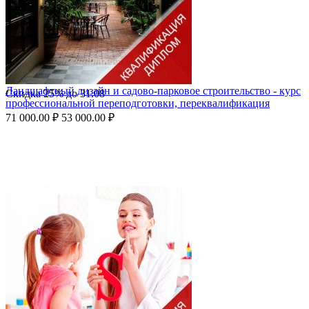
Ландшафтный дизайн и садово-парковое строительство - курс
Скидка
25%
до
31.08
профессиональной переподготовки, переквалификация
71 000.00
₽
53 000.00
₽