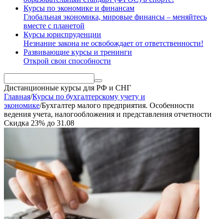
Курсы по экономике и финансам
Глобальная экономика, мировые финансы – меняйтесь
вместе с планетой
Курсы юриспруденции
Незнание закона не освобождает от ответственности!
Развивающие курсы и тренинги
Открой свои способности
Дистанционные курсы
для РФ и СНГ
Главная
/
Курсы по бухгалтерскому учету и
экономике
/
Бухгалтер малого предприятия. Особенности
ведения учета, налогообложения и представления отчетности
Скидка
23%
до
31.08