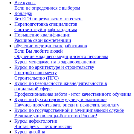
Все курсы
Если не определился с выбором
Колледж
Без ЕГЭ по результатам аттестата
Переподготовка специалистов
Соответствуй профстандартам
Повышение квалификации
Расширь свои компетенции
обучение медицинских работников
Если Вы любите людей
Обучение младшего медицинского персонала
Курсы менеджмента в здравоохранении
Курсы по архитектуре и строительству
Построй свою мечту
Строительство (ПГС)
Курсы по безопасности жизнедеятельности в
социальной сфере
Профессиональная забота - итог качественного обучения
Курсы по бухгалтерскому учету и экономике
Научись просчитывать риски и начислять зарплату
Курсы по государственной и муниципальной службе
Великие управленцы-богатство России!
Курсы дефектологии
Чистая речь – четкие мысли
Курсы дизайна