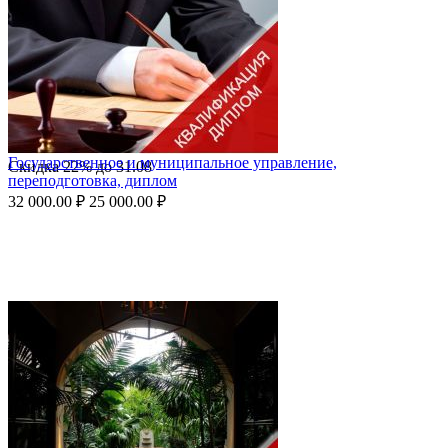
Государственное и муниципальное управление,
Скидка
22%
до
31.08
переподготовка, диплом
32 000.00
₽
25 000.00
₽