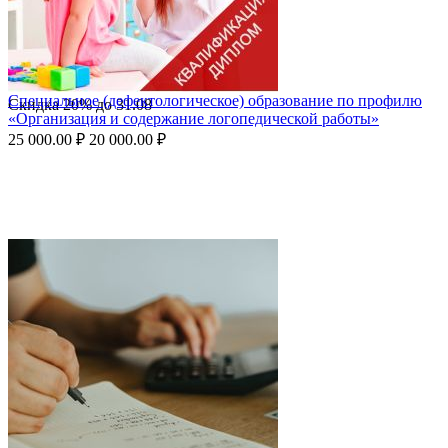
Специальное (дефектологическое) образование по профилю
Скидка
20%
до
31.08
«Организация и содержание логопедической работы»
25 000.00
₽
20 000.00
₽