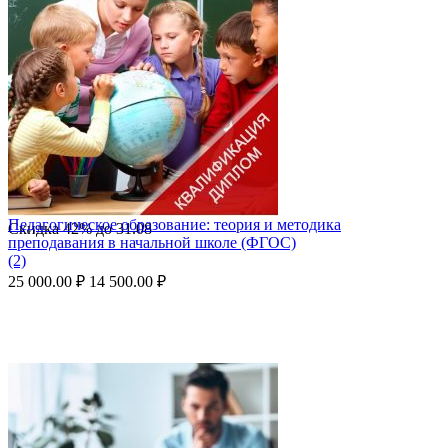
Педагогическое образование: теория и методика
Скидка
42%
до
31.08
преподавания в начальной школе (ФГОС)
(2)
25 000.00
₽
14 500.00
₽