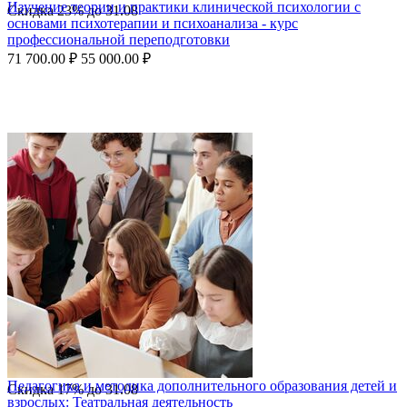
Изучение теории и практики клинической психологии с
Скидка
23%
до
31.08
основами психотерапии и психоанализа - курс
профессиональной переподготовки
71 700.00
₽
55 000.00
₽
Педагогика и методика дополнительного образования детей и
Скидка
17%
до
31.08
взрослых: Театральная деятельность