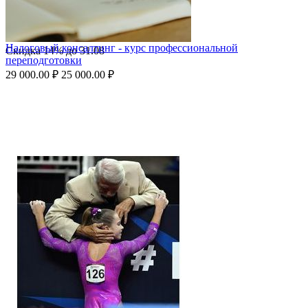
Налоговый консалтинг - курс профессиональной
Скидка
14%
до
31.08
переподготовки
29 000.00
₽
25 000.00
₽