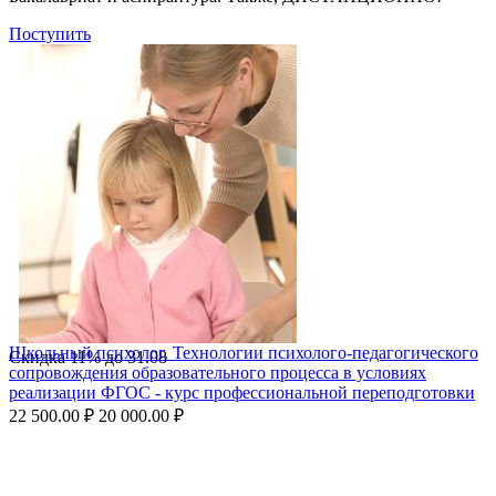
Поступить
Школьный психолог. Технологии психолого-педагогического
Скидка
11%
до
31.08
сопровождения образовательного процесса в условиях
реализации ФГОС - курс профессиональной переподготовки
22 500.00
₽
20 000.00
₽