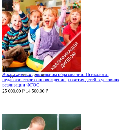
Воспитатель в дошкольном образовании. Психолого-
Скидка
42%
до
31.08
педагогическое сопровождение развития детей в условиях
реализации ФГОС
25 000.00
₽
14 500.00
₽