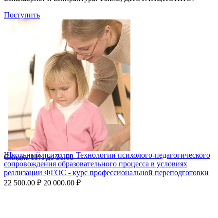
Поступить
Школьный психолог. Технологии психолого-педагогического
Скидка
11%
до
31.08
сопровождения образовательного процесса в условиях
реализации ФГОС - курс профессиональной переподготовки
22 500.00
₽
20 000.00
₽