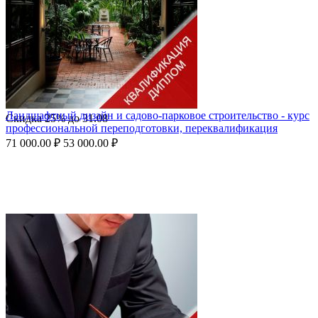
Ландшафтный дизайн и садово-парковое строительство - курс
Скидка
25%
до
31.08
профессиональной переподготовки, переквалификация
71 000.00
₽
53 000.00
₽