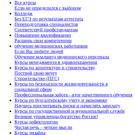
Все курсы
Если не определился с выбором
Колледж
Без ЕГЭ по результатам аттестата
Переподготовка специалистов
Соответствуй профстандартам
Повышение квалификации
Расширь свои компетенции
обучение медицинских работников
Если Вы любите людей
Обучение младшего медицинского персонала
Курсы менеджмента в здравоохранении
Курсы по архитектуре и строительству
Построй свою мечту
Строительство (ПГС)
Курсы по безопасности жизнедеятельности в
социальной сфере
Профессиональная забота - итог качественного обучения
Курсы по бухгалтерскому учету и экономике
Научись просчитывать риски и начислять зарплату
Курсы по государственной и муниципальной службе
Великие управленцы-богатство России!
Курсы дефектологии
Чистая речь – четкие мысли
Курсы дизайна