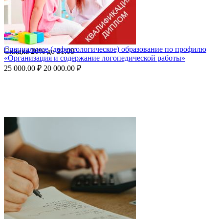
Специальное (дефектологическое) образование по профилю
Скидка
20%
до
31.08
«Организация и содержание логопедической работы»
25 000.00
₽
20 000.00
₽