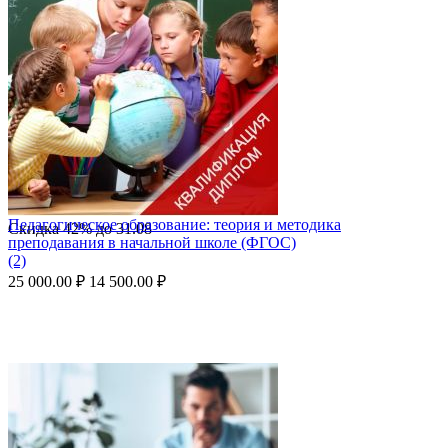
Педагогическое образование: теория и методика
Скидка
42%
до
31.08
преподавания в начальной школе (ФГОС)
(2)
25 000.00
₽
14 500.00
₽