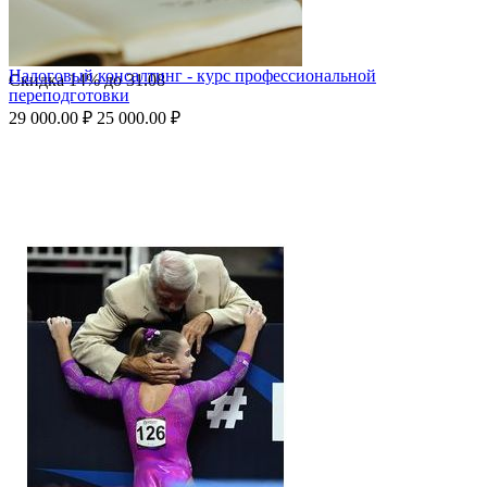
Налоговый консалтинг - курс профессиональной
Скидка
14%
до
31.08
переподготовки
29 000.00
₽
25 000.00
₽