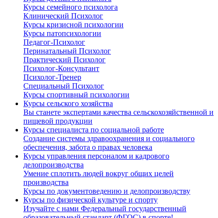
Курсы семейного психолога
Клинический Психолог
Курсы кризисной психологии
Курсы патопсихологии
Педагог-Психолог
Перинатальный Психолог
Практический Психолог
Психолог-Консультант
Психолог-Тренер
Специальный Психолог
Курсы спортивный психологии
Курсы сельского хозяйства
Вы станете экспертами качества сельскохозяйственной и
пищевой продукции
Курсы специалиста по социальной работе
Создание системы здравоохранения и социального
обеспечения, забота о правах человека
Курсы управления персоналом и кадрового
делопроизводства
Умение сплотить людей вокруг общих целей
производства
Курсы по документоведению и делопроизводству
Курсы по физической культуре и спорту
Изучайте с нами Федеральный государственный
образовательный стандарт (ФГОС) в спорте!