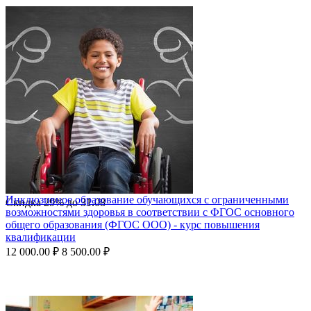
Инклюзивное образование обучающихся с ограниченными
Скидка
29%
до
31.08
возможностями здоровья в соответствии с ФГОС основного
общего образования (ФГОС ООО) - курс повышения
квалификации
12 000.00
₽
8 500.00
₽