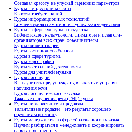
Создавая красоту, не упускай гармонию параметров
Курсы в индустрии красоты
Красота требует знаний
Курсы информационных технологий
Компьютерная грамотность – успех взаимодействия
Курсы в сфере культуры и искусства
Библиотекари, культурологи, аниматоры и педагоги-
организаторы всех стран, объединяйтесь!
Курсы библиотекарей
Курсы гостиничного бизнеса
Курсы в сфере туризма
Курсы хореографии
Курсы театральной деятельности
Курсы для учителей музыки
Курсы логопедии
Вы научитесь предупреждать, выявлять и устранять
нарушения речи
Курсы логопедического массажа
Тяжелые нарушения речи (ТНР) курсы
Курсы по маркетингу и продажам
Талантливые продажи – это результат хорошего
обучения маркетингу
Курсы менеджмента в сфере образования и туризма
Научим разбираться в менеджменте и координировать
работу подчиненных