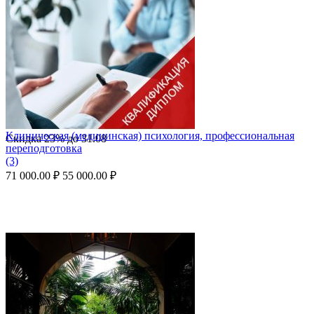
Клиническая (медицинская) психология, профессиональная
Скидка
23%
до
31.08
переподготовка
(3)
71 000.00
₽
55 000.00
₽