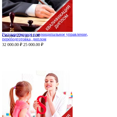
Государственное и муниципальное управление,
Скидка
22%
до
31.08
переподготовка, диплом
32 000.00
₽
25 000.00
₽