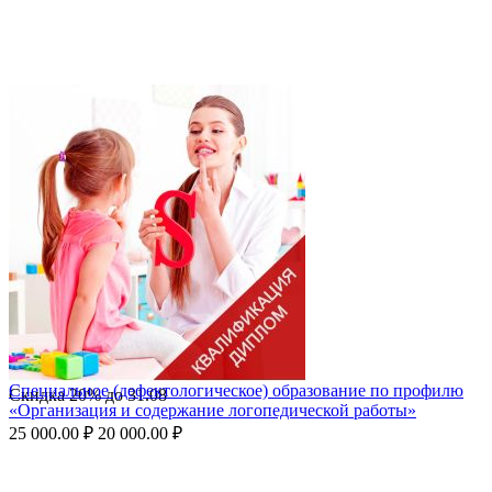
Специальное (дефектологическое) образование по профилю
Скидка
20%
до
31.08
«Организация и содержание логопедической работы»
25 000.00
₽
20 000.00
₽