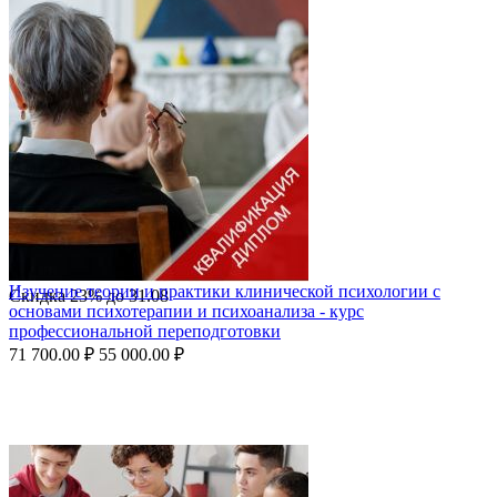
Изучение теории и практики клинической психологии с
Скидка
23%
до
31.08
основами психотерапии и психоанализа - курс
профессиональной переподготовки
71 700.00
₽
55 000.00
₽