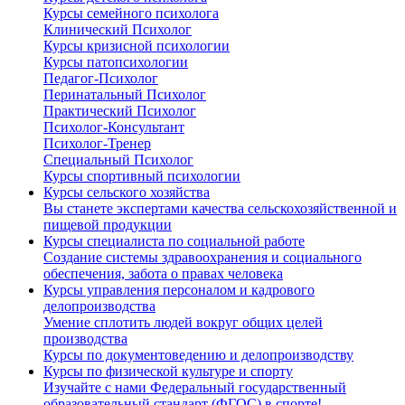
Курсы семейного психолога
Клинический Психолог
Курсы кризисной психологии
Курсы патопсихологии
Педагог-Психолог
Перинатальный Психолог
Практический Психолог
Психолог-Консультант
Психолог-Тренер
Специальный Психолог
Курсы спортивный психологии
Курсы сельского хозяйства
Вы станете экспертами качества сельскохозяйственной и
пищевой продукции
Курсы специалиста по социальной работе
Создание системы здравоохранения и социального
обеспечения, забота о правах человека
Курсы управления персоналом и кадрового
делопроизводства
Умение сплотить людей вокруг общих целей
производства
Курсы по документоведению и делопроизводству
Курсы по физической культуре и спорту
Изучайте с нами Федеральный государственный
образовательный стандарт (ФГОС) в спорте!