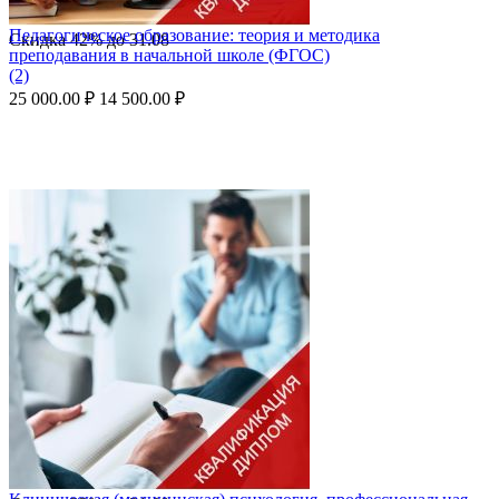
Педагогическое образование: теория и методика
Скидка
42%
до
31.08
преподавания в начальной школе (ФГОС)
(2)
25 000.00
₽
14 500.00
₽