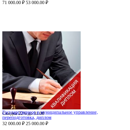
71 000.00
₽
53 000.00
₽
Государственное и муниципальное управление,
Скидка
22%
до
31.08
переподготовка, диплом
32 000.00
₽
25 000.00
₽