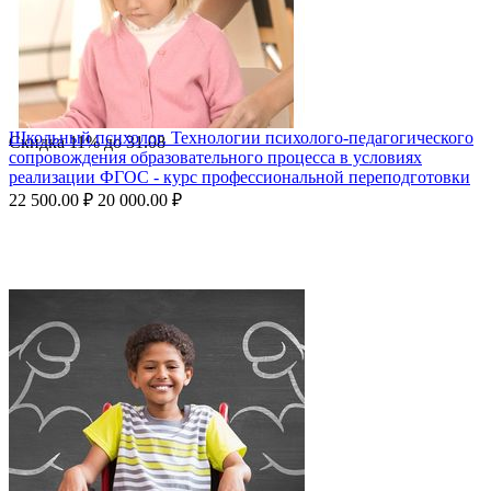
Школьный психолог. Технологии психолого-педагогического
Скидка
11%
до
31.08
сопровождения образовательного процесса в условиях
реализации ФГОС - курс профессиональной переподготовки
22 500.00
₽
20 000.00
₽