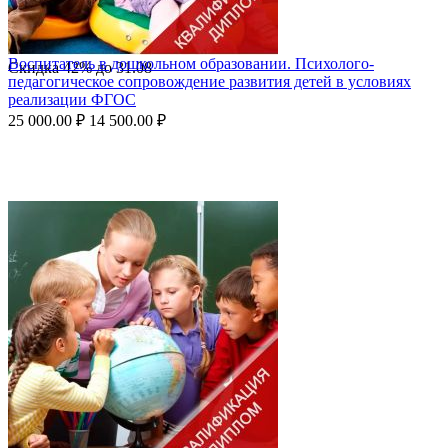
Воспитатель в дошкольном образовании. Психолого-
Скидка
42%
до
31.08
педагогическое сопровождение развития детей в условиях
реализации ФГОС
25 000.00
₽
14 500.00
₽