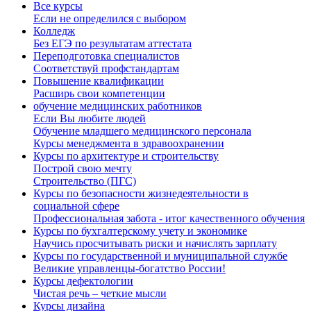
Все курсы
Если не определился с выбором
Колледж
Без ЕГЭ по результатам аттестата
Переподготовка специалистов
Соответствуй профстандартам
Повышение квалификации
Расширь свои компетенции
обучение медицинских работников
Если Вы любите людей
Обучение младшего медицинского персонала
Курсы менеджмента в здравоохранении
Курсы по архитектуре и строительству
Построй свою мечту
Строительство (ПГС)
Курсы по безопасности жизнедеятельности в
социальной сфере
Профессиональная забота - итог качественного обучения
Курсы по бухгалтерскому учету и экономике
Научись просчитывать риски и начислять зарплату
Курсы по государственной и муниципальной службе
Великие управленцы-богатство России!
Курсы дефектологии
Чистая речь – четкие мысли
Курсы дизайна