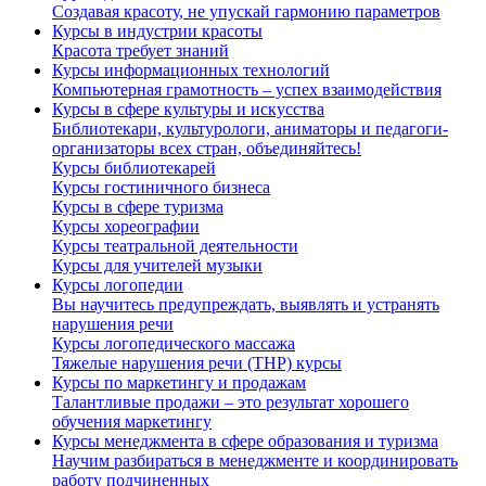
Создавая красоту, не упускай гармонию параметров
Курсы в индустрии красоты
Красота требует знаний
Курсы информационных технологий
Компьютерная грамотность – успех взаимодействия
Курсы в сфере культуры и искусства
Библиотекари, культурологи, аниматоры и педагоги-
организаторы всех стран, объединяйтесь!
Курсы библиотекарей
Курсы гостиничного бизнеса
Курсы в сфере туризма
Курсы хореографии
Курсы театральной деятельности
Курсы для учителей музыки
Курсы логопедии
Вы научитесь предупреждать, выявлять и устранять
нарушения речи
Курсы логопедического массажа
Тяжелые нарушения речи (ТНР) курсы
Курсы по маркетингу и продажам
Талантливые продажи – это результат хорошего
обучения маркетингу
Курсы менеджмента в сфере образования и туризма
Научим разбираться в менеджменте и координировать
работу подчиненных