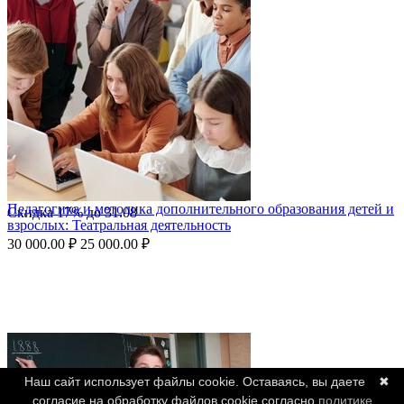
Педагогика и методика дополнительного образования детей и
Скидка
17%
до
31.08
взрослых: Театральная деятельность
30 000.00
₽
25 000.00
₽
Наш сайт использует файлы cookie. Оставаясь, вы даете
✖
согласие на обработку файлов cookie согласно
политике