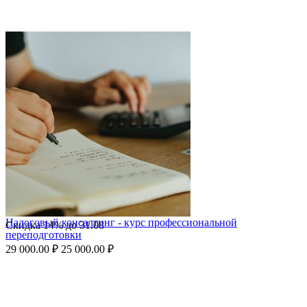
Налоговый консалтинг - курс профессиональной
Скидка
14%
до
31.08
переподготовки
29 000.00
₽
25 000.00
₽