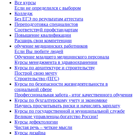
Все курсы
Если не определился с выбором
Колледж
Без ЕГЭ по результатам аттестата
Переподготовка специалистов
Соответствуй профстандартам
Повышение квалификации
Расширь свои компетенции
обучение медицинских работников
Если Вы любите людей
Обучение младшего медицинского персонала
Курсы менеджмента в здравоохранении
Курсы по архитектуре и строительству
Построй свою мечту
Строительство (ПГС)
Курсы по безопасности жизнедеятельности в
социальной сфере
Профессиональная забота - итог качественного обучения
Курсы по бухгалтерскому учету и экономике
Научись просчитывать риски и начислять зарплату
Курсы по государственной и муниципальной службе
Великие управленцы-богатство России!
Курсы дефектологии
Чистая речь – четкие мысли
Курсы дизайна