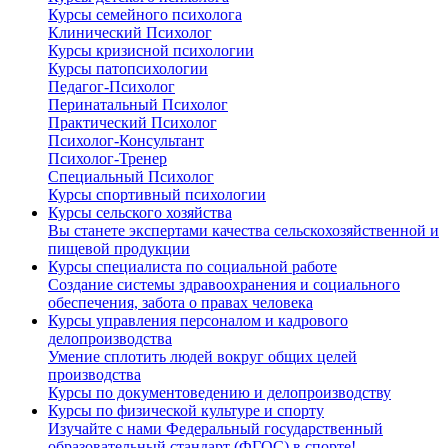
Курсы семейного психолога
Клинический Психолог
Курсы кризисной психологии
Курсы патопсихологии
Педагог-Психолог
Перинатальный Психолог
Практический Психолог
Психолог-Консультант
Психолог-Тренер
Специальный Психолог
Курсы спортивный психологии
Курсы сельского хозяйства
Вы станете экспертами качества сельскохозяйственной и
пищевой продукции
Курсы специалиста по социальной работе
Создание системы здравоохранения и социального
обеспечения, забота о правах человека
Курсы управления персоналом и кадрового
делопроизводства
Умение сплотить людей вокруг общих целей
производства
Курсы по документоведению и делопроизводству
Курсы по физической культуре и спорту
Изучайте с нами Федеральный государственный
образовательный стандарт (ФГОС) в спорте!