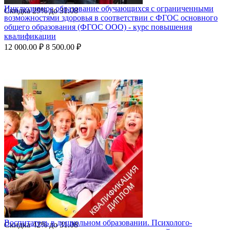
Инклюзивное образование обучающихся с ограниченными
Скидка
29%
до
31.08
возможностями здоровья в соответствии с ФГОС основного
общего образования (ФГОС ООО) - курс повышения
квалификации
12 000.00
₽
8 500.00
₽
Воспитатель в дошкольном образовании. Психолого-
Скидка
42%
до
31.08