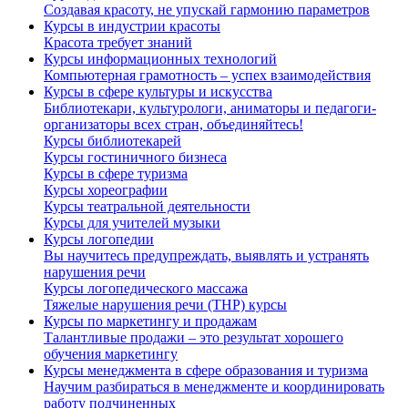
Создавая красоту, не упускай гармонию параметров
Курсы в индустрии красоты
Красота требует знаний
Курсы информационных технологий
Компьютерная грамотность – успех взаимодействия
Курсы в сфере культуры и искусства
Библиотекари, культурологи, аниматоры и педагоги-
организаторы всех стран, объединяйтесь!
Курсы библиотекарей
Курсы гостиничного бизнеса
Курсы в сфере туризма
Курсы хореографии
Курсы театральной деятельности
Курсы для учителей музыки
Курсы логопедии
Вы научитесь предупреждать, выявлять и устранять
нарушения речи
Курсы логопедического массажа
Тяжелые нарушения речи (ТНР) курсы
Курсы по маркетингу и продажам
Талантливые продажи – это результат хорошего
обучения маркетингу
Курсы менеджмента в сфере образования и туризма
Научим разбираться в менеджменте и координировать
работу подчиненных