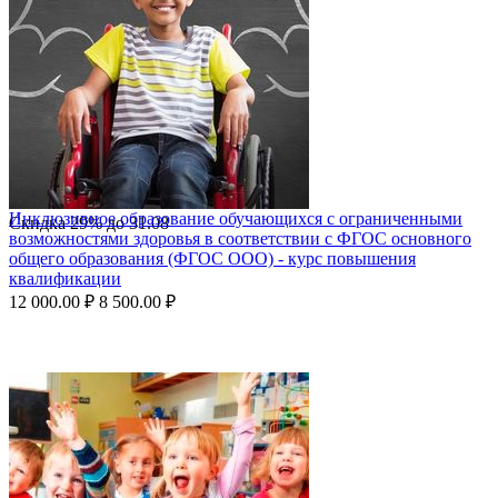
Инклюзивное образование обучающихся с ограниченными
Скидка
29%
до
31.08
возможностями здоровья в соответствии с ФГОС основного
общего образования (ФГОС ООО) - курс повышения
квалификации
12 000.00
₽
8 500.00
₽