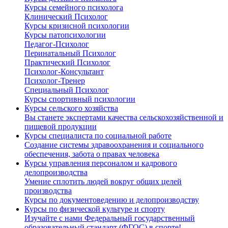
Курсы семейного психолога
Клинический Психолог
Курсы кризисной психологии
Курсы патопсихологии
Педагог-Психолог
Перинатальный Психолог
Практический Психолог
Психолог-Консультант
Психолог-Тренер
Специальный Психолог
Курсы спортивный психологии
Курсы сельского хозяйства
Вы станете экспертами качества сельскохозяйственной и
пищевой продукции
Курсы специалиста по социальной работе
Создание системы здравоохранения и социального
обеспечения, забота о правах человека
Курсы управления персоналом и кадрового
делопроизводства
Умение сплотить людей вокруг общих целей
производства
Курсы по документоведению и делопроизводству
Курсы по физической культуре и спорту
Изучайте с нами Федеральный государственный
образовательный стандарт (ФГОС) в спорте!