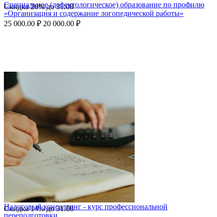
Специальное (дефектологическое) образование по профилю
Скидка
20%
до
31.08
«Организация и содержание логопедической работы»
25 000.00
₽
20 000.00
₽
Налоговый консалтинг - курс профессиональной
Скидка
14%
до
31.08
переподготовки