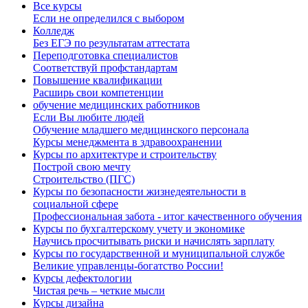
Все курсы
Если не определился с выбором
Колледж
Без ЕГЭ по результатам аттестата
Переподготовка специалистов
Соответствуй профстандартам
Повышение квалификации
Расширь свои компетенции
обучение медицинских работников
Если Вы любите людей
Обучение младшего медицинского персонала
Курсы менеджмента в здравоохранении
Курсы по архитектуре и строительству
Построй свою мечту
Строительство (ПГС)
Курсы по безопасности жизнедеятельности в
социальной сфере
Профессиональная забота - итог качественного обучения
Курсы по бухгалтерскому учету и экономике
Научись просчитывать риски и начислять зарплату
Курсы по государственной и муниципальной службе
Великие управленцы-богатство России!
Курсы дефектологии
Чистая речь – четкие мысли
Курсы дизайна