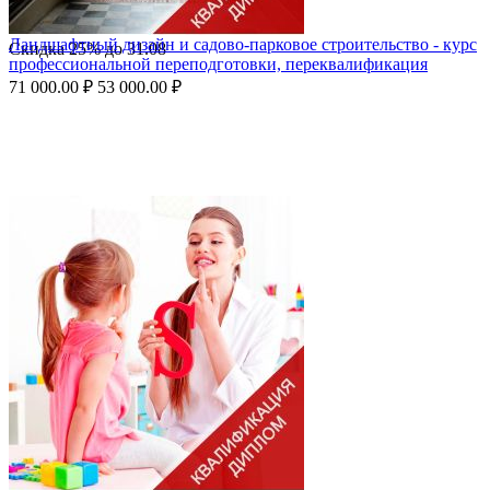
Ландшафтный дизайн и садово-парковое строительство - курс
Скидка
25%
до
31.08
профессиональной переподготовки, переквалификация
71 000.00
₽
53 000.00
₽