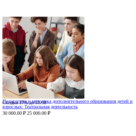
Педагогика и методика дополнительного образования детей и
Скидка
17%
до
31.08
взрослых: Театральная деятельность
30 000.00
₽
25 000.00
₽