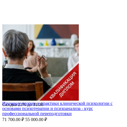
Изучение теории и практики клинической психологии с
Скидка
23%
до
31.08
основами психотерапии и психоанализа - курс
профессиональной переподготовки
71 700.00
₽
55 000.00
₽