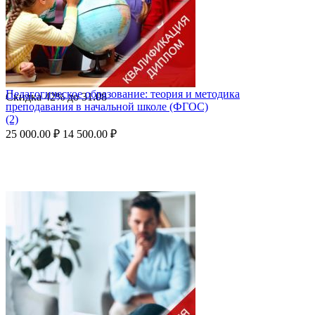
Педагогическое образование: теория и методика
Скидка
42%
до
31.08
преподавания в начальной школе (ФГОС)
(2)
25 000.00
₽
14 500.00
₽