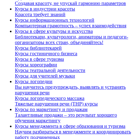
Создавая красоту, не упускай гармонию параметров
Курсы в индустрии красоты
Красота требует знаний
Курсы информационных технологий
Компьютерная грамотность – успех взаимодействия
Курсы в сфере культуры и искусства
Библиотекари, культурологи, аниматоры и педагоги-
организаторы всех стран, объединяйтесь!
Курсы библиотекарей
Курсы гостиничного бизнеса
Курсы в сфере туризма
Курсы хореографии
Курсы театральной деятельности
Курсы для учителей музыки
Курсы логопедии
Вы научитесь предупреждать, выявлять и устранять
нарушения речи
Курсы логопедического массажа
Тяжелые нарушения речи (ТНР) курсы
Курсы по маркетингу и продажам
Талантливые продажи – это результат хорошего
обучения маркетингу
Курсы менеджмента в сфере образования и туризма
Научим разбираться в менеджменте и координировать
работу подчиненных