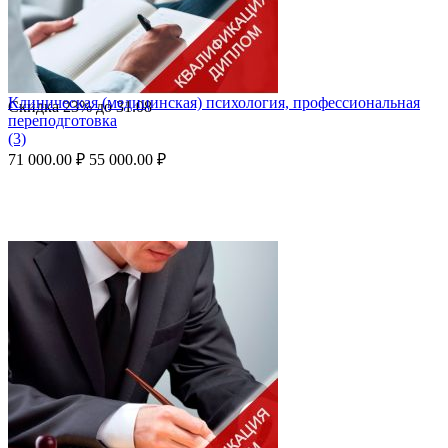
Клиническая (медицинская) психология, профессиональная
Скидка
23%
до
31.08
переподготовка
(3)
71 000.00
₽
55 000.00
₽