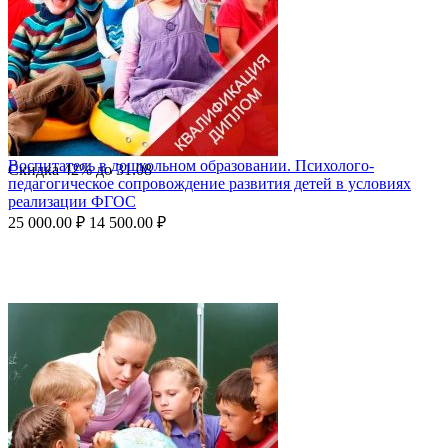
Воспитатель в дошкольном образовании. Психолого-
Скидка
42%
до
31.08
педагогическое сопровождение развития детей в условиях
реализации ФГОС
25 000.00
₽
14 500.00
₽