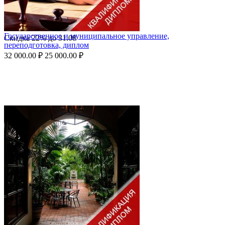
Государственное и муниципальное управление,
Скидка
22%
до
31.08
переподготовка, диплом
32 000.00
₽
25 000.00
₽