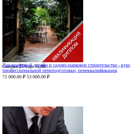
Ландшафтный дизайн и садово-парковое строительство - курс
Скидка
25%
до
31.08
профессиональной переподготовки, переквалификация
71 000.00
₽
53 000.00
₽