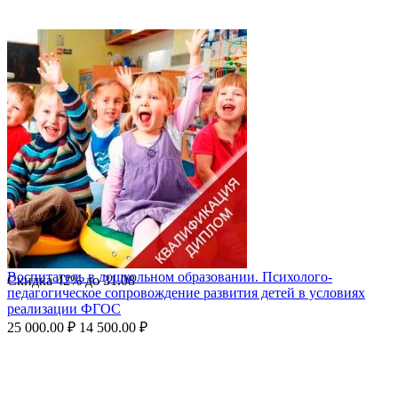
Воспитатель в дошкольном образовании. Психолого-
Скидка
42%
до
31.08
педагогическое сопровождение развития детей в условиях
реализации ФГОС
25 000.00
₽
14 500.00
₽