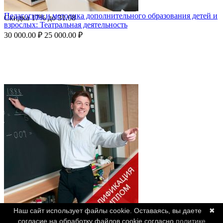
Педагогика и методика дополнительного образования детей и
Скидка
17%
до
31.08
взрослых: Театральная деятельность
30 000.00
₽
25 000.00
₽
Наш сайт использует файлы cookie. Оставаясь, вы даете
✖
согласие на обработку файлов cookie согласно
политике
Педагог дополнительного профессионального образования и