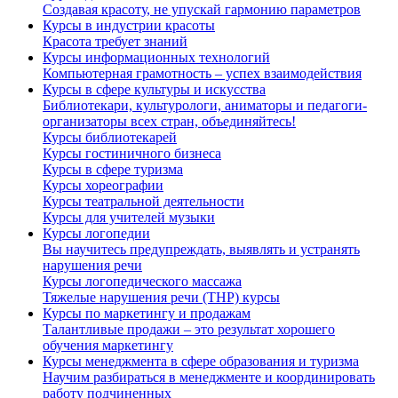
Создавая красоту, не упускай гармонию параметров
Курсы в индустрии красоты
Красота требует знаний
Курсы информационных технологий
Компьютерная грамотность – успех взаимодействия
Курсы в сфере культуры и искусства
Библиотекари, культурологи, аниматоры и педагоги-
организаторы всех стран, объединяйтесь!
Курсы библиотекарей
Курсы гостиничного бизнеса
Курсы в сфере туризма
Курсы хореографии
Курсы театральной деятельности
Курсы для учителей музыки
Курсы логопедии
Вы научитесь предупреждать, выявлять и устранять
нарушения речи
Курсы логопедического массажа
Тяжелые нарушения речи (ТНР) курсы
Курсы по маркетингу и продажам
Талантливые продажи – это результат хорошего
обучения маркетингу
Курсы менеджмента в сфере образования и туризма
Научим разбираться в менеджменте и координировать
работу подчиненных