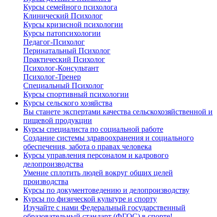
Курсы семейного психолога
Клинический Психолог
Курсы кризисной психологии
Курсы патопсихологии
Педагог-Психолог
Перинатальный Психолог
Практический Психолог
Психолог-Консультант
Психолог-Тренер
Специальный Психолог
Курсы спортивный психологии
Курсы сельского хозяйства
Вы станете экспертами качества сельскохозяйственной и
пищевой продукции
Курсы специалиста по социальной работе
Создание системы здравоохранения и социального
обеспечения, забота о правах человека
Курсы управления персоналом и кадрового
делопроизводства
Умение сплотить людей вокруг общих целей
производства
Курсы по документоведению и делопроизводству
Курсы по физической культуре и спорту
Изучайте с нами Федеральный государственный
образовательный стандарт (ФГОС) в спорте!