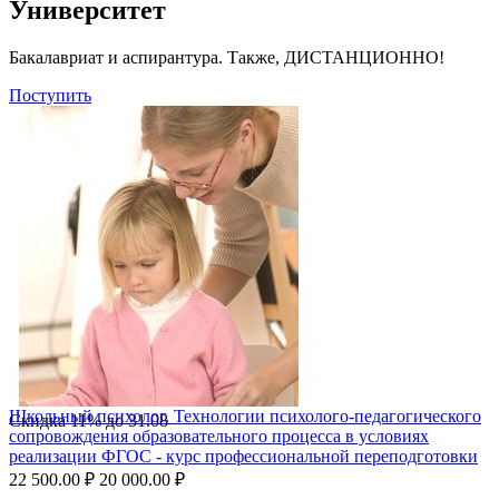
Университет
Бакалавриат и аспирантура. Также, ДИСТАНЦИОННО!
Поступить
Школьный психолог. Технологии психолого-педагогического
Скидка
11%
до
31.08
сопровождения образовательного процесса в условиях
реализации ФГОС - курс профессиональной переподготовки
22 500.00
₽
20 000.00
₽