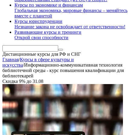
Курсы по экономике и финансам
Глобальная экономика, мировые финансы – меняйтесь
вместе с планетой
Курсы юриспруденции
Незнание закона не освобождает от ответственности!
Развивающие курсы и тренинги
Открой свои способности
Дистанционные курсы
для РФ и СНГ
Главная
/
Курсы в сфере культуры и
искусства
/
Информационно-коммуникативная технология
библиотечной среды - курс повышения квалификации для
библиотекарей
Скидка
9%
до
31.08