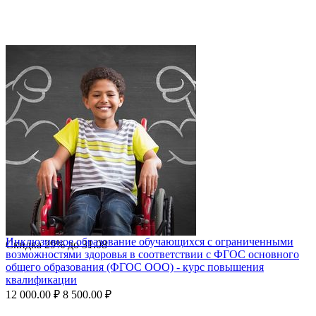
Инклюзивное образование обучающихся с ограниченными
Скидка
29%
до
31.08
возможностями здоровья в соответствии с ФГОС основного
общего образования (ФГОС ООО) - курс повышения
квалификации
12 000.00
₽
8 500.00
₽