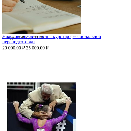
Налоговый консалтинг - курс профессиональной
Скидка
14%
до
31.08
переподготовки
29 000.00
₽
25 000.00
₽