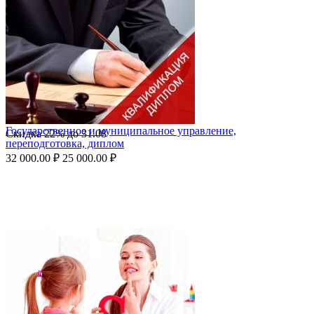
Государственное и муниципальное управление,
Скидка
22%
до
31.08
переподготовка, диплом
32 000.00
₽
25 000.00
₽