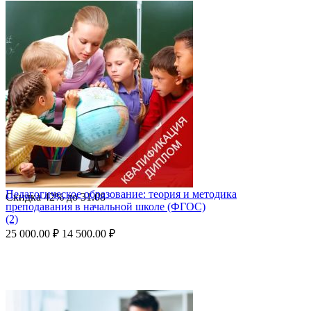
Педагогическое образование: теория и методика
Скидка
42%
до
31.08
преподавания в начальной школе (ФГОС)
(2)
25 000.00
₽
14 500.00
₽