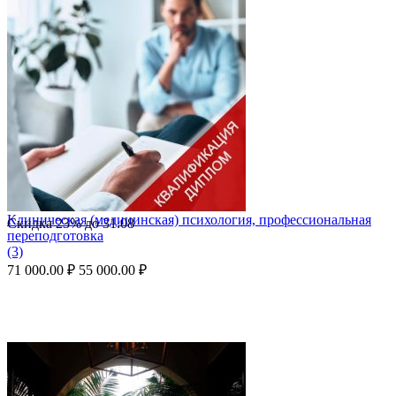
Клиническая (медицинская) психология, профессиональная
Скидка
23%
до
31.08
переподготовка
(3)
71 000.00
₽
55 000.00
₽