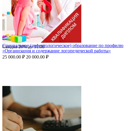
Специальное (дефектологическое) образование по профилю
Скидка
20%
до
31.08
«Организация и содержание логопедической работы»
25 000.00
₽
20 000.00
₽