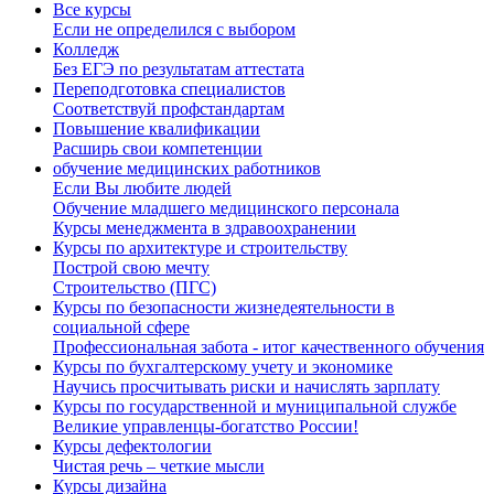
Все курсы
Если не определился с выбором
Колледж
Без ЕГЭ по результатам аттестата
Переподготовка специалистов
Соответствуй профстандартам
Повышение квалификации
Расширь свои компетенции
обучение медицинских работников
Если Вы любите людей
Обучение младшего медицинского персонала
Курсы менеджмента в здравоохранении
Курсы по архитектуре и строительству
Построй свою мечту
Строительство (ПГС)
Курсы по безопасности жизнедеятельности в
социальной сфере
Профессиональная забота - итог качественного обучения
Курсы по бухгалтерскому учету и экономике
Научись просчитывать риски и начислять зарплату
Курсы по государственной и муниципальной службе
Великие управленцы-богатство России!
Курсы дефектологии
Чистая речь – четкие мысли
Курсы дизайна