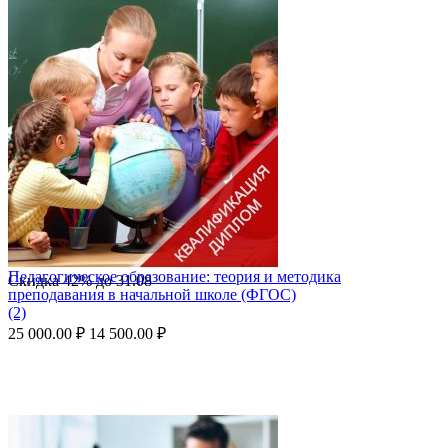
Педагогическое образование: теория и методика
Скидка
42%
до
31.08
преподавания в начальной школе (ФГОС)
(2)
25 000.00
₽
14 500.00
₽