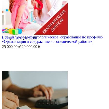
Специальное (дефектологическое) образование по профилю
Скидка
20%
до
31.08
«Организация и содержание логопедической работы»
25 000.00
₽
20 000.00
₽