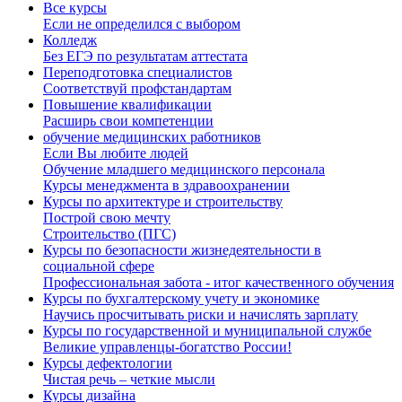
Все курсы
Если не определился с выбором
Колледж
Без ЕГЭ по результатам аттестата
Переподготовка специалистов
Соответствуй профстандартам
Повышение квалификации
Расширь свои компетенции
обучение медицинских работников
Если Вы любите людей
Обучение младшего медицинского персонала
Курсы менеджмента в здравоохранении
Курсы по архитектуре и строительству
Построй свою мечту
Строительство (ПГС)
Курсы по безопасности жизнедеятельности в
социальной сфере
Профессиональная забота - итог качественного обучения
Курсы по бухгалтерскому учету и экономике
Научись просчитывать риски и начислять зарплату
Курсы по государственной и муниципальной службе
Великие управленцы-богатство России!
Курсы дефектологии
Чистая речь – четкие мысли
Курсы дизайна