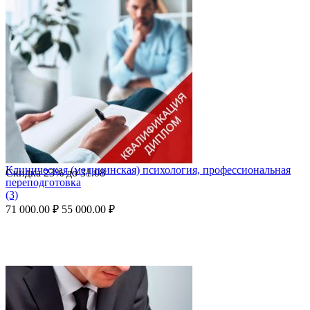
Клиническая (медицинская) психология, профессиональная
Скидка
23%
до
31.08
переподготовка
(3)
71 000.00
₽
55 000.00
₽