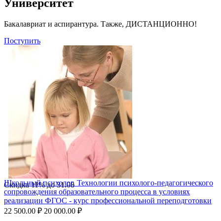
Университет
Бакалавриат и аспирантура. Также, ДИСТАНЦИОННО!
Поступить
Школьный психолог. Технологии психолого-педагогического
Скидка
11%
до
31.08
сопровождения образовательного процесса в условиях
реализации ФГОС - курс профессиональной переподготовки
22 500.00
₽
20 000.00
₽