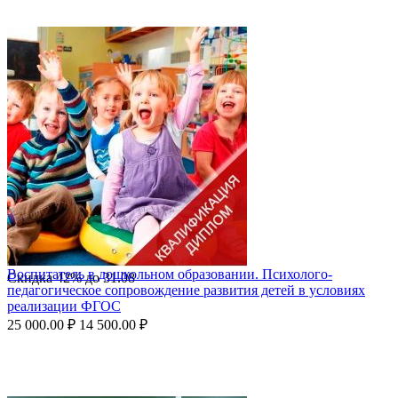
Воспитатель в дошкольном образовании. Психолого-
Скидка
42%
до
31.08
педагогическое сопровождение развития детей в условиях
реализации ФГОС
25 000.00
₽
14 500.00
₽