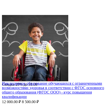
Инклюзивное образование обучающихся с ограниченными
Скидка
29%
до
31.08
возможностями здоровья в соответствии с ФГОС основного
общего образования (ФГОС ООО) - курс повышения
квалификации
12 000.00
₽
8 500.00
₽