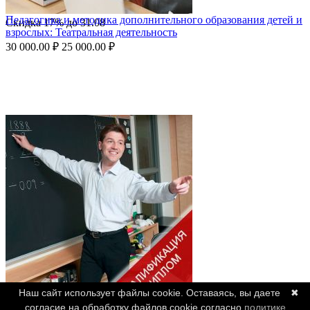
Педагогика и методика дополнительного образования детей и
Скидка
17%
до
31.08
взрослых: Театральная деятельность
30 000.00
₽
25 000.00
₽
Наш сайт использует файлы cookie. Оставаясь, вы даете
✖
согласие на обработку файлов cookie согласно
политике
Педагог дополнительного профессионального образования и