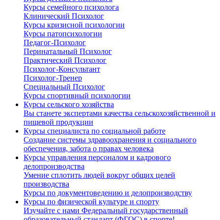
Курсы семейного психолога
Клинический Психолог
Курсы кризисной психологии
Курсы патопсихологии
Педагог-Психолог
Перинатальный Психолог
Практический Психолог
Психолог-Консультант
Психолог-Тренер
Специальный Психолог
Курсы спортивный психологии
Курсы сельского хозяйства
Вы станете экспертами качества сельскохозяйственной и
пищевой продукции
Курсы специалиста по социальной работе
Создание системы здравоохранения и социального
обеспечения, забота о правах человека
Курсы управления персоналом и кадрового
делопроизводства
Умение сплотить людей вокруг общих целей
производства
Курсы по документоведению и делопроизводству
Курсы по физической культуре и спорту
Изучайте с нами Федеральный государственный
образовательный стандарт (ФГОС) в спорте!