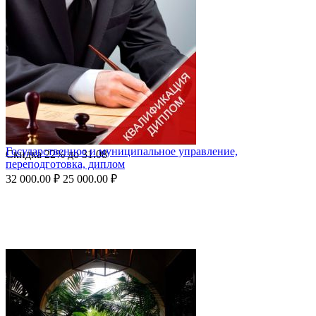
Государственное и муниципальное управление,
Скидка
22%
до
31.08
переподготовка, диплом
32 000.00
₽
25 000.00
₽