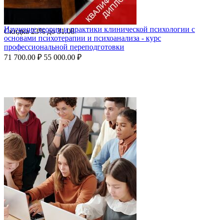
Изучение теории и практики клинической психологии с
Скидка
23%
до
31.08
основами психотерапии и психоанализа - курс
профессиональной переподготовки
71 700.00
₽
55 000.00
₽