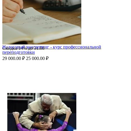
Налоговый консалтинг - курс профессиональной
Скидка
14%
до
31.08
переподготовки
29 000.00
₽
25 000.00
₽