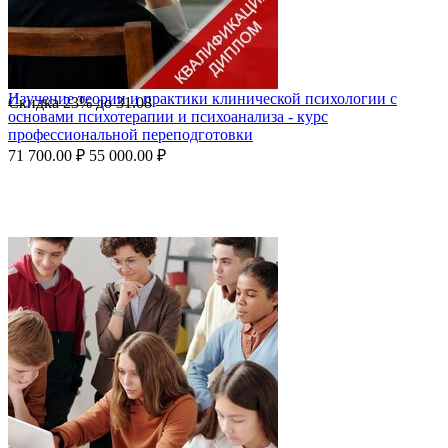
Изучение теории и практики клинической психологии с
Скидка
23%
до
31.08
основами психотерапии и психоанализа - курс
профессиональной переподготовки
71 700.00
₽
55 000.00
₽