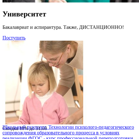
Университет
Бакалавриат и аспирантура. Также, ДИСТАНЦИОННО!
Поступить
Школьный психолог. Технологии психолого-педагогического
Скидка
11%
до
31.08
сопровождения образовательного процесса в условиях
реализации ФГОС - курс профессиональной переподготовки