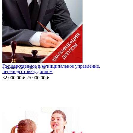
Государственное и муниципальное управление,
Скидка
22%
до
31.08
переподготовка, диплом
32 000.00
₽
25 000.00
₽