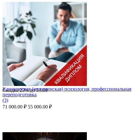
Клиническая (медицинская) психология, профессиональная
Скидка
23%
до
31.08
переподготовка
(3)
71 000.00
₽
55 000.00
₽