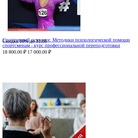
Спортивный психолог. Методики психологической помощи
Скидка
10%
до
31.08
спортсменам - курс профессиональной переподготовки
18 800.00
₽
17 000.00
₽