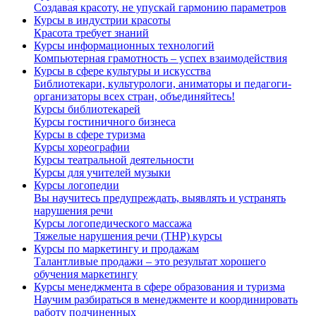
Создавая красоту, не упускай гармонию параметров
Курсы в индустрии красоты
Красота требует знаний
Курсы информационных технологий
Компьютерная грамотность – успех взаимодействия
Курсы в сфере культуры и искусства
Библиотекари, культурологи, аниматоры и педагоги-
организаторы всех стран, объединяйтесь!
Курсы библиотекарей
Курсы гостиничного бизнеса
Курсы в сфере туризма
Курсы хореографии
Курсы театральной деятельности
Курсы для учителей музыки
Курсы логопедии
Вы научитесь предупреждать, выявлять и устранять
нарушения речи
Курсы логопедического массажа
Тяжелые нарушения речи (ТНР) курсы
Курсы по маркетингу и продажам
Талантливые продажи – это результат хорошего
обучения маркетингу
Курсы менеджмента в сфере образования и туризма
Научим разбираться в менеджменте и координировать
работу подчиненных