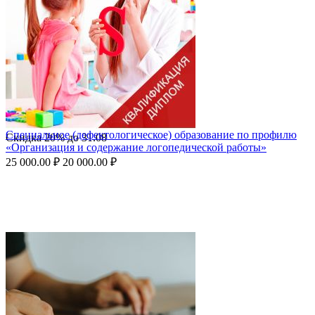
Специальное (дефектологическое) образование по профилю
Скидка
20%
до
31.08
«Организация и содержание логопедической работы»
25 000.00
₽
20 000.00
₽