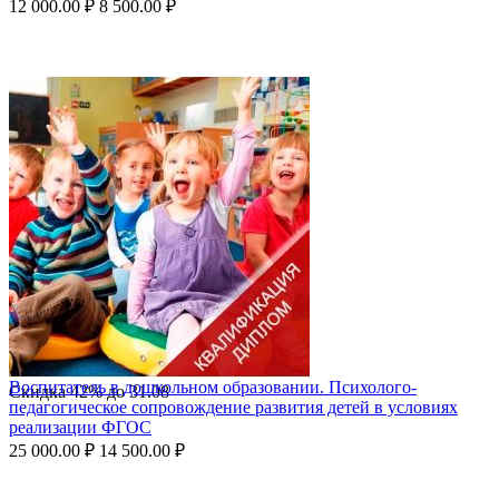
12 000.00
₽
8 500.00
₽
Воспитатель в дошкольном образовании. Психолого-
Скидка
42%
до
31.08
педагогическое сопровождение развития детей в условиях
реализации ФГОС
25 000.00
₽
14 500.00
₽