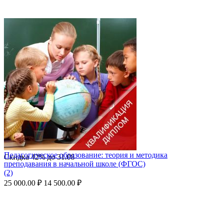
Педагогическое образование: теория и методика
Скидка
42%
до
31.08
преподавания в начальной школе (ФГОС)
(2)
25 000.00
₽
14 500.00
₽