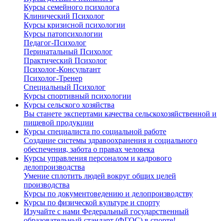
Курсы семейного психолога
Клинический Психолог
Курсы кризисной психологии
Курсы патопсихологии
Педагог-Психолог
Перинатальный Психолог
Практический Психолог
Психолог-Консультант
Психолог-Тренер
Специальный Психолог
Курсы спортивный психологии
Курсы сельского хозяйства
Вы станете экспертами качества сельскохозяйственной и
пищевой продукции
Курсы специалиста по социальной работе
Создание системы здравоохранения и социального
обеспечения, забота о правах человека
Курсы управления персоналом и кадрового
делопроизводства
Умение сплотить людей вокруг общих целей
производства
Курсы по документоведению и делопроизводству
Курсы по физической культуре и спорту
Изучайте с нами Федеральный государственный
образовательный стандарт (ФГОС) в спорте!