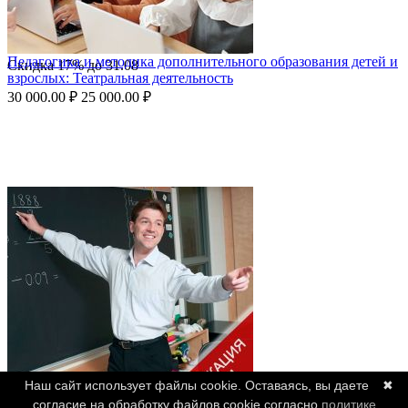
Педагогика и методика дополнительного образования детей и
Скидка
17%
до
31.08
взрослых: Театральная деятельность
30 000.00
₽
25 000.00
₽
Наш сайт использует файлы cookie. Оставаясь, вы даете
✖
согласие на обработку файлов cookie согласно
политике