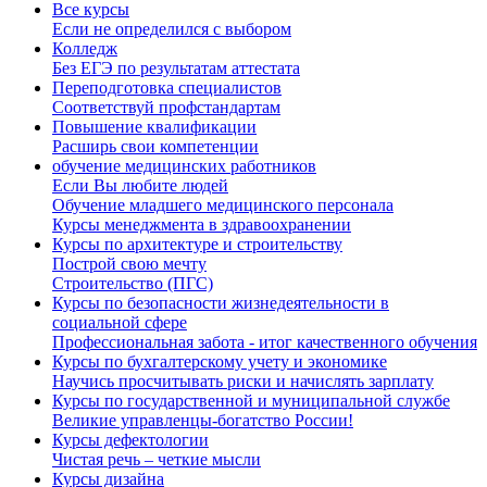
Все курсы
Если не определился с выбором
Колледж
Без ЕГЭ по результатам аттестата
Переподготовка специалистов
Соответствуй профстандартам
Повышение квалификации
Расширь свои компетенции
обучение медицинских работников
Если Вы любите людей
Обучение младшего медицинского персонала
Курсы менеджмента в здравоохранении
Курсы по архитектуре и строительству
Построй свою мечту
Строительство (ПГС)
Курсы по безопасности жизнедеятельности в
социальной сфере
Профессиональная забота - итог качественного обучения
Курсы по бухгалтерскому учету и экономике
Научись просчитывать риски и начислять зарплату
Курсы по государственной и муниципальной службе
Великие управленцы-богатство России!
Курсы дефектологии
Чистая речь – четкие мысли
Курсы дизайна