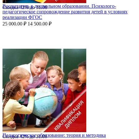
Воспитатель в дошкольном образовании. Психолого-
Скидка
42%
до
31.08
педагогическое сопровождение развития детей в условиях
реализации ФГОС
25 000.00
₽
14 500.00
₽
Педагогическое образование: теория и методика
Скидка
42%
до
31.08