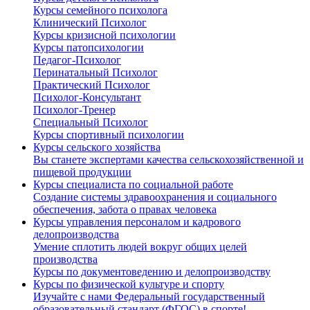
Курсы семейного психолога
Клинический Психолог
Курсы кризисной психологии
Курсы патопсихологии
Педагог-Психолог
Перинатальный Психолог
Практический Психолог
Психолог-Консультант
Психолог-Тренер
Специальный Психолог
Курсы спортивный психологии
Курсы сельского хозяйства
Вы станете экспертами качества сельскохозяйственной и
пищевой продукции
Курсы специалиста по социальной работе
Создание системы здравоохранения и социального
обеспечения, забота о правах человека
Курсы управления персоналом и кадрового
делопроизводства
Умение сплотить людей вокруг общих целей
производства
Курсы по документоведению и делопроизводству
Курсы по физической культуре и спорту
Изучайте с нами Федеральный государственный
образовательный стандарт (ФГОС) в спорте!