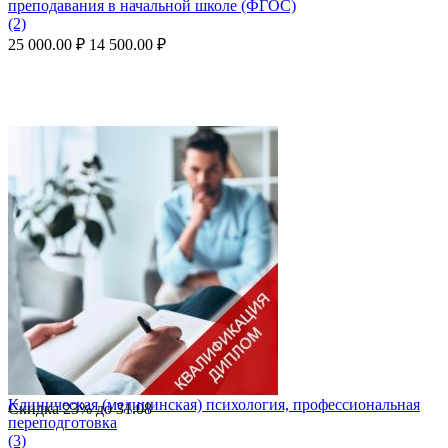
преподавания в начальной школе (ФГОС)
(2)
25 000.00
₽
14 500.00
₽
Клиническая (медицинская) психология, профессиональная
Скидка
23%
до
31.08
переподготовка
(3)