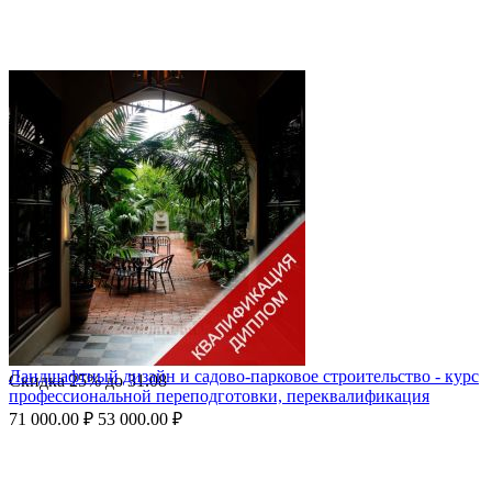
Ландшафтный дизайн и садово-парковое строительство - курс
Скидка
25%
до
31.08
профессиональной переподготовки, переквалификация
71 000.00
₽
53 000.00
₽