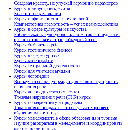
Создавая красоту, не упускай гармонию параметров
Курсы в индустрии красоты
Красота требует знаний
Курсы информационных технологий
Компьютерная грамотность – успех взаимодействия
Курсы в сфере культуры и искусства
Библиотекари, культурологи, аниматоры и педагоги-
организаторы всех стран, объединяйтесь!
Курсы библиотекарей
Курсы гостиничного бизнеса
Курсы в сфере туризма
Курсы хореографии
Курсы театральной деятельности
Курсы для учителей музыки
Курсы логопедии
Вы научитесь предупреждать, выявлять и устранять
нарушения речи
Курсы логопедического массажа
Тяжелые нарушения речи (ТНР) курсы
Курсы по маркетингу и продажам
Талантливые продажи – это результат хорошего
обучения маркетингу
Курсы менеджмента в сфере образования и туризма
Научим разбираться в менеджменте и координировать
работу подчиненных