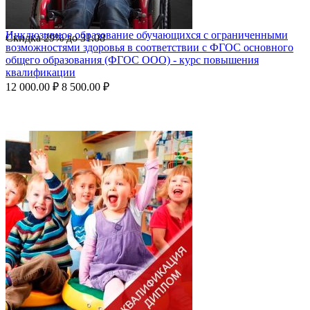
Инклюзивное образование обучающихся с ограниченными
Скидка
29%
до
31.08
возможностями здоровья в соответствии с ФГОС основного
общего образования (ФГОС ООО) - курс повышения
квалификации
12 000.00
₽
8 500.00
₽