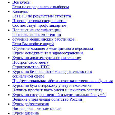
Все курсы
Если не определился с выбором
Колледж
Без ЕГЭ по результатам аттестата
Переподготовка специалистов
Соответствуй профстандартам
Повышение квалификации
Расширь свои компетенции
обучение медицинских работников
Если Вы любите людей
Обучение младшего медицинского персонала
Курсы менеджмента в здравоохранении
Курсы по архитектуре и строительству
Построй свою мечту
Строительство (ПГС)
Курсы по безопасности жизнедеятельности в
социальной сфере
Профессиональная забота - итог качественного обучения
Курсы по бухгалтерскому учету и экономике
Научись просчитывать риски и начислять зарплату
Курсы по государственной и муниципальной службе
Великие управленцы-богатство России!
Курсы дефектологии
Чистая речь – четкие мысли
Курсы дизайна