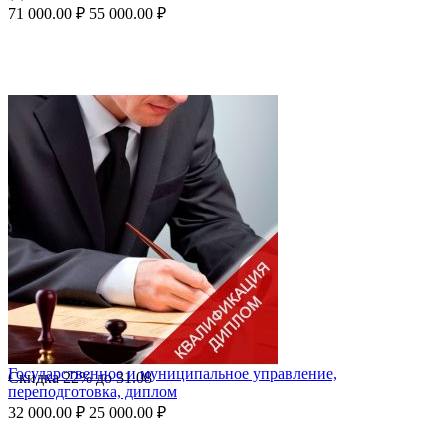
71 000.00
₽
55 000.00
₽
Государственное и муниципальное управление,
Скидка
22%
до
31.08
переподготовка, диплом
32 000.00
₽
25 000.00
₽