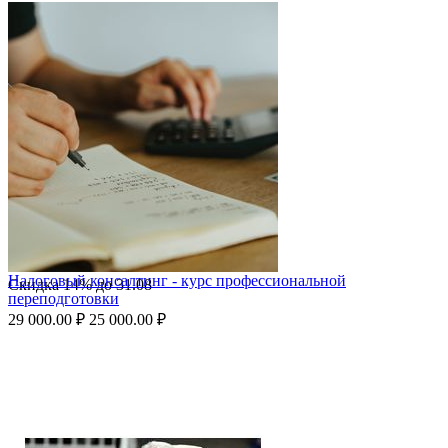
Налоговый консалтинг - курс профессиональной
Скидка
14%
до
31.08
переподготовки
29 000.00
₽
25 000.00
₽