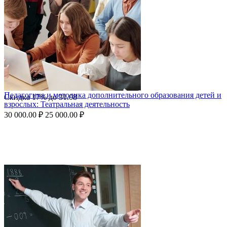
Педагогика и методика дополнительного образования детей и
Скидка
17%
до
31.08
взрослых: Театральная деятельность
30 000.00
₽
25 000.00
₽