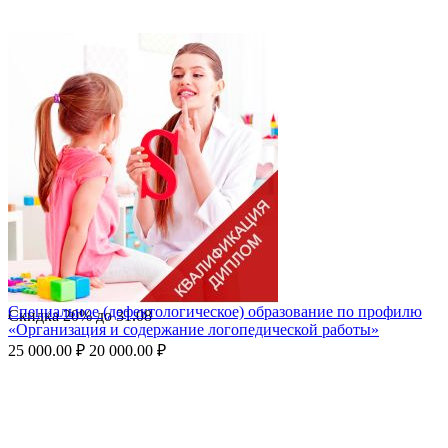
Специальное (дефектологическое) образование по профилю
Скидка
20%
до
31.08
«Организация и содержание логопедической работы»
25 000.00
₽
20 000.00
₽