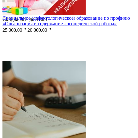
Специальное (дефектологическое) образование по профилю
Скидка
20%
до
31.08
«Организация и содержание логопедической работы»
25 000.00
₽
20 000.00
₽