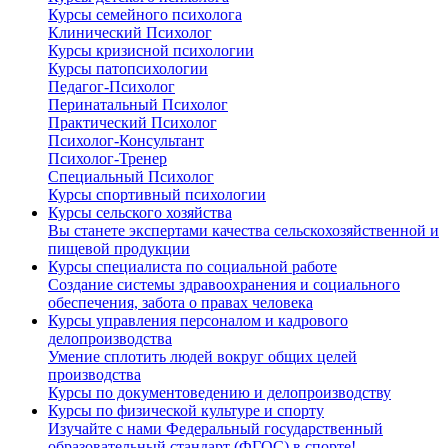
Курсы семейного психолога
Клинический Психолог
Курсы кризисной психологии
Курсы патопсихологии
Педагог-Психолог
Перинатальный Психолог
Практический Психолог
Психолог-Консультант
Психолог-Тренер
Специальный Психолог
Курсы спортивный психологии
Курсы сельского хозяйства
Вы станете экспертами качества сельскохозяйственной и
пищевой продукции
Курсы специалиста по социальной работе
Создание системы здравоохранения и социального
обеспечения, забота о правах человека
Курсы управления персоналом и кадрового
делопроизводства
Умение сплотить людей вокруг общих целей
производства
Курсы по документоведению и делопроизводству
Курсы по физической культуре и спорту
Изучайте с нами Федеральный государственный
образовательный стандарт (ФГОС) в спорте!