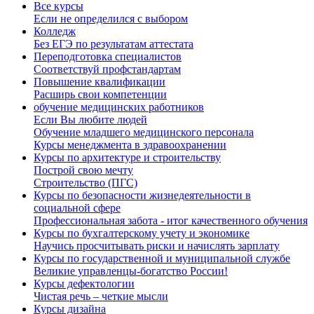
Все курсы
Если не определился с выбором
Колледж
Без ЕГЭ по результатам аттестата
Переподготовка специалистов
Соответствуй профстандартам
Повышение квалификации
Расширь свои компетенции
обучение медицинских работников
Если Вы любите людей
Обучение младшего медицинского персонала
Курсы менеджмента в здравоохранении
Курсы по архитектуре и строительству
Построй свою мечту
Строительство (ПГС)
Курсы по безопасности жизнедеятельности в
социальной сфере
Профессиональная забота - итог качественного обучения
Курсы по бухгалтерскому учету и экономике
Научись просчитывать риски и начислять зарплату
Курсы по государственной и муниципальной службе
Великие управленцы-богатство России!
Курсы дефектологии
Чистая речь – четкие мысли
Курсы дизайна