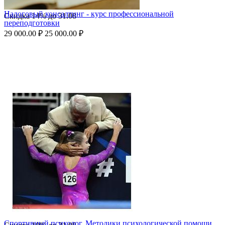
Налоговый консалтинг - курс профессиональной
Скидка
14%
до
31.08
переподготовки
29 000.00
₽
25 000.00
₽
Спортивный психолог. Методики психологической помощи