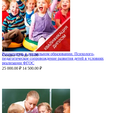
Воспитатель в дошкольном образовании. Психолого-
Скидка
42%
до
31.08
педагогическое сопровождение развития детей в условиях
реализации ФГОС
25 000.00
₽
14 500.00
₽