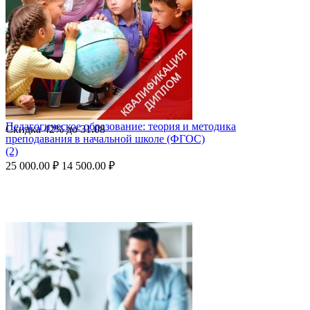
Педагогическое образование: теория и методика
Скидка
42%
до
31.08
преподавания в начальной школе (ФГОС)
(2)
25 000.00
₽
14 500.00
₽