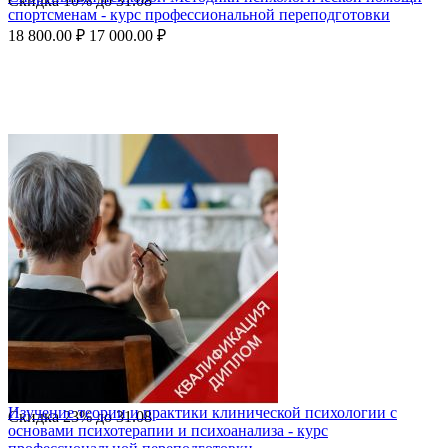
Скидка
10%
до
31.08
спортсменам - курс профессиональной переподготовки
18 800.00
₽
17 000.00
₽
Изучение теории и практики клинической психологии с
Скидка
23%
до
31.08
основами психотерапии и психоанализа - курс