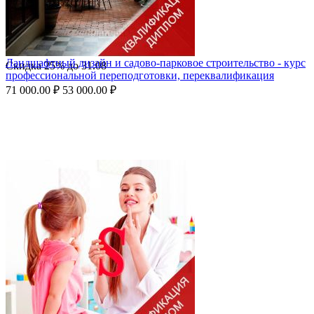
Ландшафтный дизайн и садово-парковое строительство - курс
Скидка
25%
до
31.08
профессиональной переподготовки, переквалификация
71 000.00
₽
53 000.00
₽