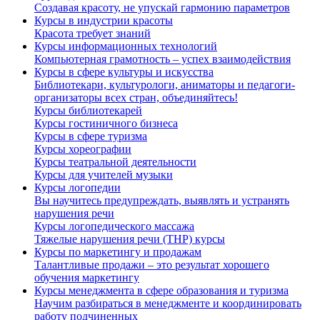
Создавая красоту, не упускай гармонию параметров
Курсы в индустрии красоты
Красота требует знаний
Курсы информационных технологий
Компьютерная грамотность – успех взаимодействия
Курсы в сфере культуры и искусства
Библиотекари, культурологи, аниматоры и педагоги-
организаторы всех стран, объединяйтесь!
Курсы библиотекарей
Курсы гостиничного бизнеса
Курсы в сфере туризма
Курсы хореографии
Курсы театральной деятельности
Курсы для учителей музыки
Курсы логопедии
Вы научитесь предупреждать, выявлять и устранять
нарушения речи
Курсы логопедического массажа
Тяжелые нарушения речи (ТНР) курсы
Курсы по маркетингу и продажам
Талантливые продажи – это результат хорошего
обучения маркетингу
Курсы менеджмента в сфере образования и туризма
Научим разбираться в менеджменте и координировать
работу подчиненных