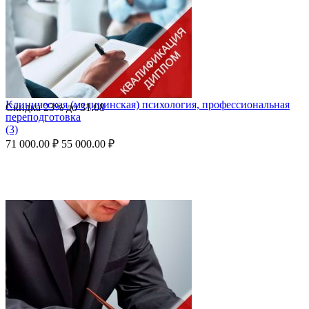
Клиническая (медицинская) психология, профессиональная
Скидка
23%
до
31.08
переподготовка
(3)
71 000.00
₽
55 000.00
₽