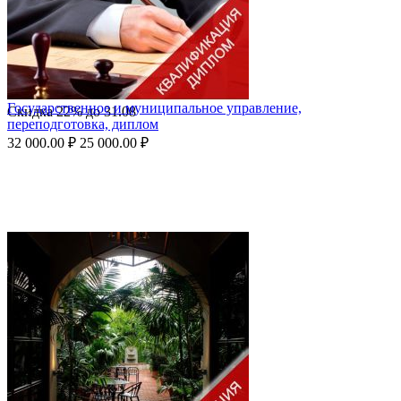
Государственное и муниципальное управление,
Скидка
22%
до
31.08
переподготовка, диплом
32 000.00
₽
25 000.00
₽