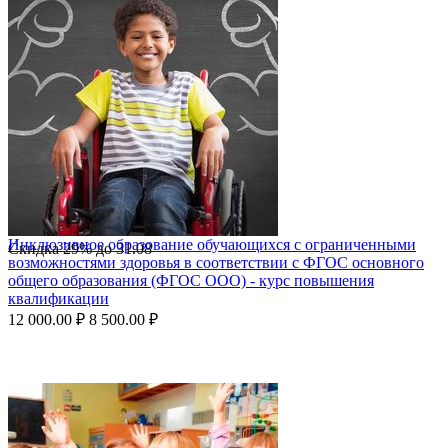
Инклюзивное образование обучающихся с ограниченными
Скидка
29%
до
31.08
возможностями здоровья в соответствии с ФГОС основного
общего образования (ФГОС ООО) - курс повышения
квалификации
12 000.00
₽
8 500.00
₽