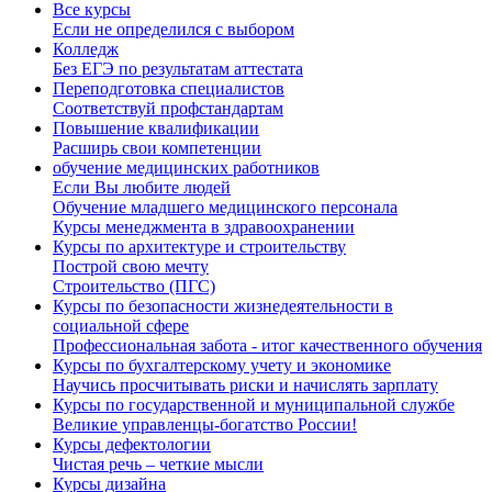
Все курсы
Если не определился с выбором
Колледж
Без ЕГЭ по результатам аттестата
Переподготовка специалистов
Соответствуй профстандартам
Повышение квалификации
Расширь свои компетенции
обучение медицинских работников
Если Вы любите людей
Обучение младшего медицинского персонала
Курсы менеджмента в здравоохранении
Курсы по архитектуре и строительству
Построй свою мечту
Строительство (ПГС)
Курсы по безопасности жизнедеятельности в
социальной сфере
Профессиональная забота - итог качественного обучения
Курсы по бухгалтерскому учету и экономике
Научись просчитывать риски и начислять зарплату
Курсы по государственной и муниципальной службе
Великие управленцы-богатство России!
Курсы дефектологии
Чистая речь – четкие мысли
Курсы дизайна