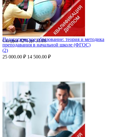
Педагогическое образование: теория и методика
Скидка
42%
до
31.08
преподавания в начальной школе (ФГОС)
(2)
25 000.00
₽
14 500.00
₽