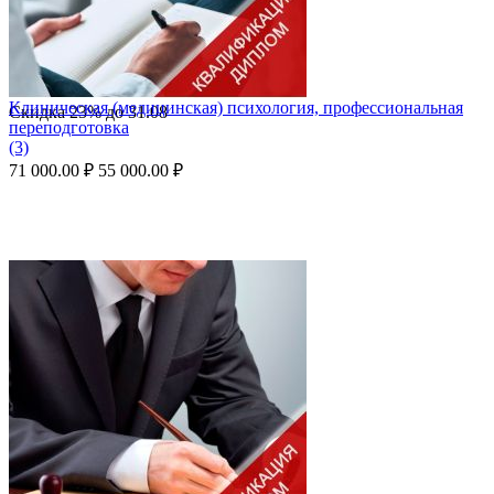
Клиническая (медицинская) психология, профессиональная
Скидка
23%
до
31.08
переподготовка
(3)
71 000.00
₽
55 000.00
₽