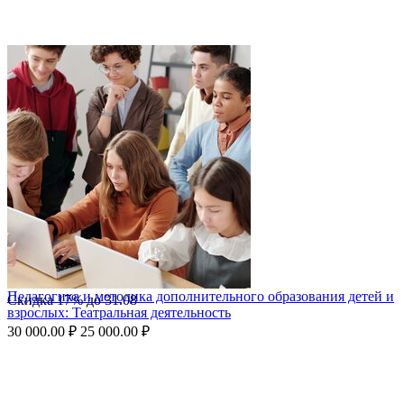
Педагогика и методика дополнительного образования детей и
Скидка
17%
до
31.08
взрослых: Театральная деятельность
30 000.00
₽
25 000.00
₽