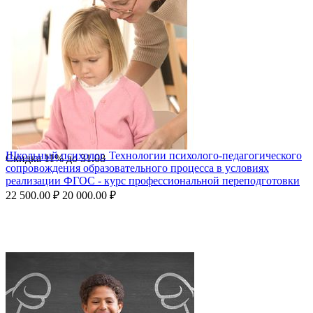
Школьный психолог. Технологии психолого-педагогического
Скидка
11%
до
31.08
сопровождения образовательного процесса в условиях
реализации ФГОС - курс профессиональной переподготовки
22 500.00
₽
20 000.00
₽