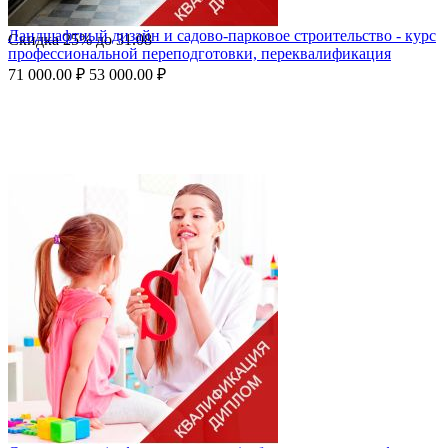
Ландшафтный дизайн и садово-парковое строительство - курс
Скидка
25%
до
31.08
профессиональной переподготовки, переквалификация
71 000.00
₽
53 000.00
₽