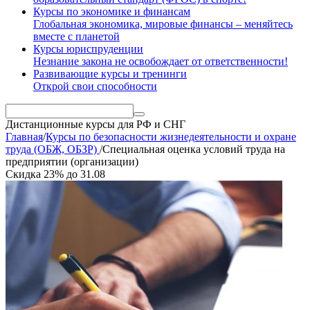
Курсы по экономике и финансам
Глобальная экономика, мировые финансы – меняйтесь
вместе с планетой
Курсы юриспруденции
Незнание закона не освобождает от ответственности!
Развивающие курсы и тренинги
Открой свои способности
Дистанционные курсы
для РФ и СНГ
Главная
/
Курсы по безопасности жизнедеятельности и охране
труда (ОБЖ, ОБЗР)
/
Специальная оценка условий труда на
предприятии (организации)
Скидка
23%
до
31.08