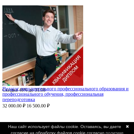
Педагог дополнительного профессионального образования и
Скидка
48%
до
31.08
профессионального обучения, профессиональная
переподготовка
32 000.00
₽
16 500.00
₽
Наш сайт использует файлы cookie. Оставаясь, вы даете
✖
согласие на обработку файлов cookie согласно
политике