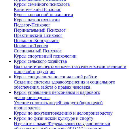
Курсы семейного психолога
Клинический Психолог
Курсы кризисной психологии
Курсы патопсихологии
Педагог-Психолог
Перинатальный Психолог
Практический Психолог
Психолог-Консультант
Психолог-Тренер
Специальный Психолог
Курсы спортивный психологии
Курсы сельского хозяйства
Вы станете экспертами качества сельскохозяйственной и
пищевой продукции
Курсы специалиста по социальной работе
Создание системы здравоохранения и социального
обеспечения, забота о правах человека
Курсы управления персоналом и кадрового
делопроизводства
Умение сплотить людей вокруг общих целей
производства
Курсы по документоведению и делопроизводству
Курсы по физической культуре и спорту
Изучайте с нами Федеральный государственный
образовательный стандарт (ФГОС) в спорте!