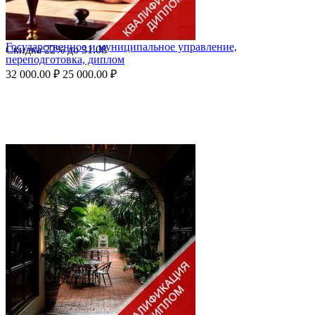
Государственное и муниципальное управление,
Скидка
22%
до
31.08
переподготовка, диплом
32 000.00
₽
25 000.00
₽