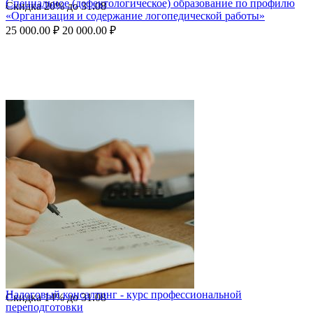
Специальное (дефектологическое) образование по профилю
Скидка
20%
до
31.08
«Организация и содержание логопедической работы»
25 000.00
₽
20 000.00
₽
Налоговый консалтинг - курс профессиональной
Скидка
14%
до
31.08
переподготовки