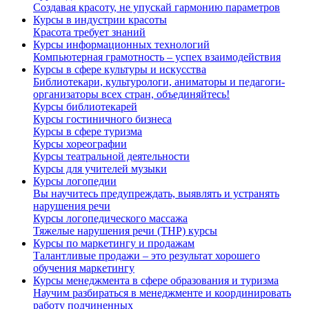
Создавая красоту, не упускай гармонию параметров
Курсы в индустрии красоты
Красота требует знаний
Курсы информационных технологий
Компьютерная грамотность – успех взаимодействия
Курсы в сфере культуры и искусства
Библиотекари, культурологи, аниматоры и педагоги-
организаторы всех стран, объединяйтесь!
Курсы библиотекарей
Курсы гостиничного бизнеса
Курсы в сфере туризма
Курсы хореографии
Курсы театральной деятельности
Курсы для учителей музыки
Курсы логопедии
Вы научитесь предупреждать, выявлять и устранять
нарушения речи
Курсы логопедического массажа
Тяжелые нарушения речи (ТНР) курсы
Курсы по маркетингу и продажам
Талантливые продажи – это результат хорошего
обучения маркетингу
Курсы менеджмента в сфере образования и туризма
Научим разбираться в менеджменте и координировать
работу подчиненных