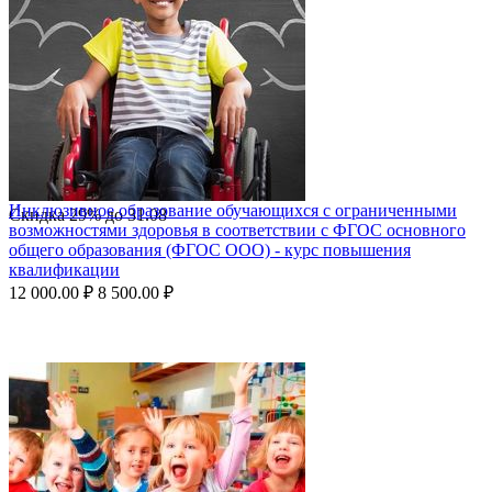
Инклюзивное образование обучающихся с ограниченными
Скидка
29%
до
31.08
возможностями здоровья в соответствии с ФГОС основного
общего образования (ФГОС ООО) - курс повышения
квалификации
12 000.00
₽
8 500.00
₽