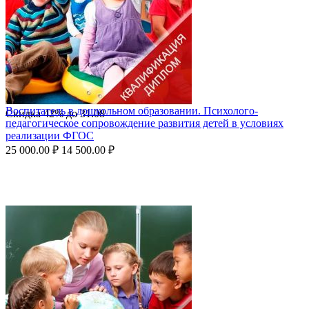
Воспитатель в дошкольном образовании. Психолого-
Скидка
42%
до
31.08
педагогическое сопровождение развития детей в условиях
реализации ФГОС
25 000.00
₽
14 500.00
₽