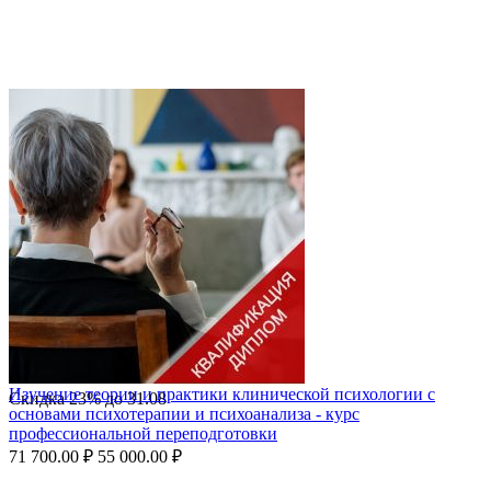
Изучение теории и практики клинической психологии с
Скидка
23%
до
31.08
основами психотерапии и психоанализа - курс
профессиональной переподготовки
71 700.00
₽
55 000.00
₽