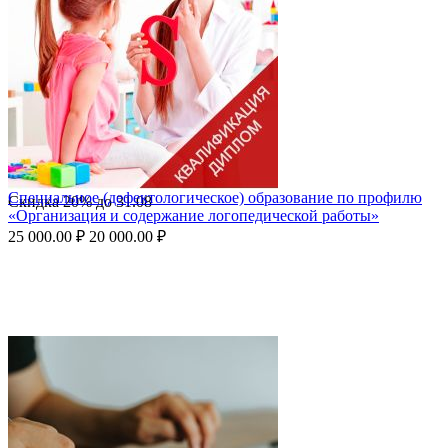
Специальное (дефектологическое) образование по профилю
Скидка
20%
до
31.08
«Организация и содержание логопедической работы»
25 000.00
₽
20 000.00
₽