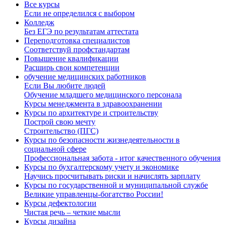
Все курсы
Если не определился с выбором
Колледж
Без ЕГЭ по результатам аттестата
Переподготовка специалистов
Соответствуй профстандартам
Повышение квалификации
Расширь свои компетенции
обучение медицинских работников
Если Вы любите людей
Обучение младшего медицинского персонала
Курсы менеджмента в здравоохранении
Курсы по архитектуре и строительству
Построй свою мечту
Строительство (ПГС)
Курсы по безопасности жизнедеятельности в
социальной сфере
Профессиональная забота - итог качественного обучения
Курсы по бухгалтерскому учету и экономике
Научись просчитывать риски и начислять зарплату
Курсы по государственной и муниципальной службе
Великие управленцы-богатство России!
Курсы дефектологии
Чистая речь – четкие мысли
Курсы дизайна