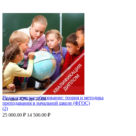
Педагогическое образование: теория и методика
Скидка
42%
до
31.08
преподавания в начальной школе (ФГОС)
(2)
25 000.00
₽
14 500.00
₽