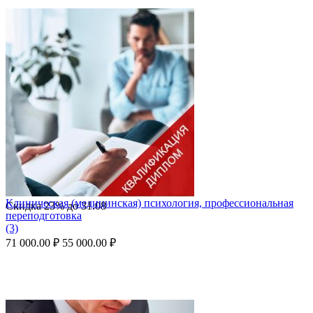
Клиническая (медицинская) психология, профессиональная
Скидка
23%
до
31.08
переподготовка
(3)
71 000.00
₽
55 000.00
₽