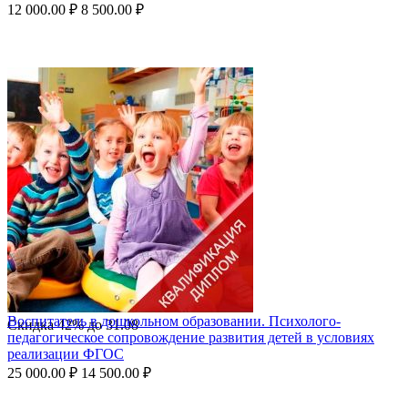
12 000.00
₽
8 500.00
₽
Воспитатель в дошкольном образовании. Психолого-
Скидка
42%
до
31.08
педагогическое сопровождение развития детей в условиях
реализации ФГОС
25 000.00
₽
14 500.00
₽