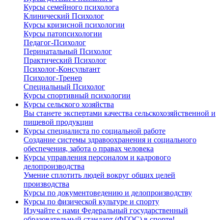
Курсы семейного психолога
Клинический Психолог
Курсы кризисной психологии
Курсы патопсихологии
Педагог-Психолог
Перинатальный Психолог
Практический Психолог
Психолог-Консультант
Психолог-Тренер
Специальный Психолог
Курсы спортивный психологии
Курсы сельского хозяйства
Вы станете экспертами качества сельскохозяйственной и
пищевой продукции
Курсы специалиста по социальной работе
Создание системы здравоохранения и социального
обеспечения, забота о правах человека
Курсы управления персоналом и кадрового
делопроизводства
Умение сплотить людей вокруг общих целей
производства
Курсы по документоведению и делопроизводству
Курсы по физической культуре и спорту
Изучайте с нами Федеральный государственный
образовательный стандарт (ФГОС) в спорте!