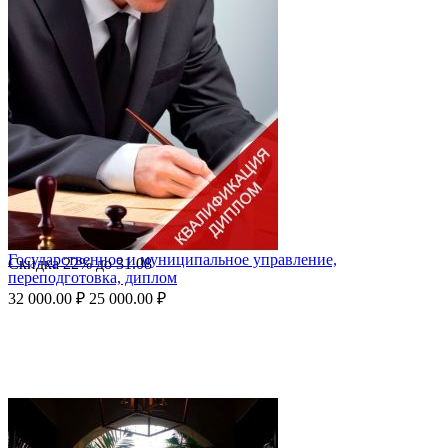
Государственное и муниципальное управление,
Скидка
22%
до
31.08
переподготовка, диплом
32 000.00
₽
25 000.00
₽