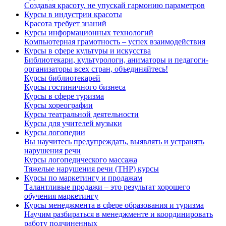
Создавая красоту, не упускай гармонию параметров
Курсы в индустрии красоты
Красота требует знаний
Курсы информационных технологий
Компьютерная грамотность – успех взаимодействия
Курсы в сфере культуры и искусства
Библиотекари, культурологи, аниматоры и педагоги-
организаторы всех стран, объединяйтесь!
Курсы библиотекарей
Курсы гостиничного бизнеса
Курсы в сфере туризма
Курсы хореографии
Курсы театральной деятельности
Курсы для учителей музыки
Курсы логопедии
Вы научитесь предупреждать, выявлять и устранять
нарушения речи
Курсы логопедического массажа
Тяжелые нарушения речи (ТНР) курсы
Курсы по маркетингу и продажам
Талантливые продажи – это результат хорошего
обучения маркетингу
Курсы менеджмента в сфере образования и туризма
Научим разбираться в менеджменте и координировать
работу подчиненных