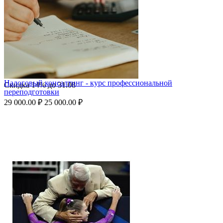
Налоговый консалтинг - курс профессиональной
Скидка
14%
до
31.08
переподготовки
29 000.00
₽
25 000.00
₽