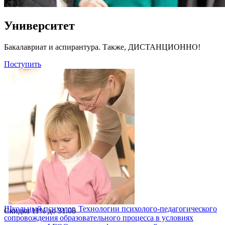
Университет
Бакалавриат и аспирантура. Также, ДИСТАНЦИОННО!
Поступить
Школьный психолог. Технологии психолого-педагогического
Скидка
11%
до
31.08
сопровождения образовательного процесса в условиях