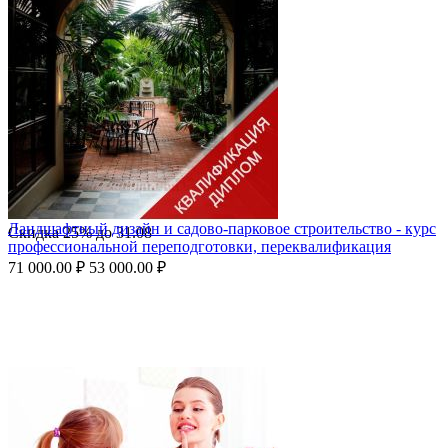
Ландшафтный дизайн и садово-парковое строительство - курс
Скидка
25%
до
31.08
профессиональной переподготовки, переквалификация
71 000.00
₽
53 000.00
₽