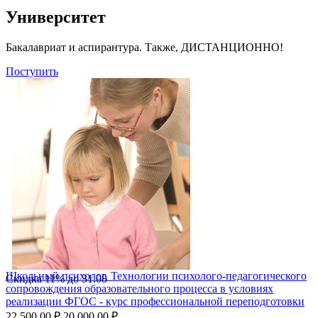
Университет
Бакалавриат и аспирантура. Также, ДИСТАНЦИОННО!
Поступить
Школьный психолог. Технологии психолого-педагогического
Скидка
11%
до
31.08
сопровождения образовательного процесса в условиях
реализации ФГОС - курс профессиональной переподготовки
22 500.00
₽
20 000.00
₽