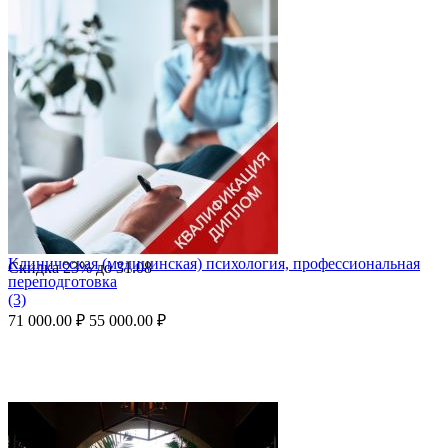
Клиническая (медицинская) психология, профессиональная
Скидка
23%
до
31.08
переподготовка
(3)
71 000.00
₽
55 000.00
₽