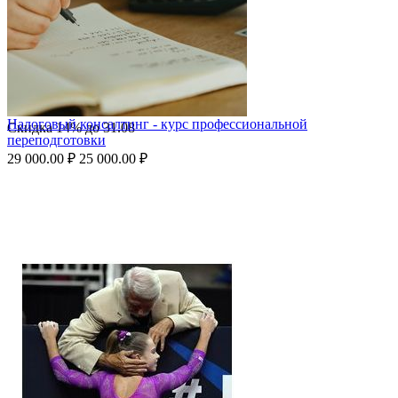
Налоговый консалтинг - курс профессиональной
Скидка
14%
до
31.08
переподготовки
29 000.00
₽
25 000.00
₽