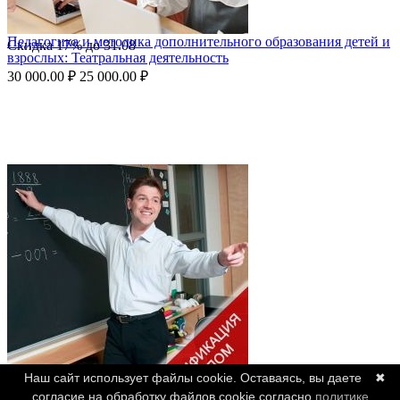
Педагогика и методика дополнительного образования детей и
Скидка
17%
до
31.08
взрослых: Театральная деятельность
30 000.00
₽
25 000.00
₽
Наш сайт использует файлы cookie. Оставаясь, вы даете
✖
согласие на обработку файлов cookie согласно
политике