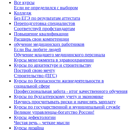
Все курсы
Если не определился с выбором
Колледж
Без ЕГЭ по результатам аттестата
Переподготовка специалистов
Соответствуй профстандартам
Повышение квалификации
Расширь свои компетенции
обучение медицинских работников
Если Вы любите людей
Обучение младшего медицинского персонала
Курсы менеджмента в здравоохранении
Курсы по архитектуре и строительству
Построй свою мечту
Строительство (ПГС)
Курсы по безопасности жизнедеятельности в
социальной сфере
Профессиональная забота - итог качественного обучения
Курсы по бухгалтерскому учету и экономике
Научись просчитывать риски и начислять зарплату
Курсы по государственной и муниципальной службе
Великие управленцы-богатство России!
Курсы дефектологии
Чистая речь – четкие мысли
Курсы дизайна