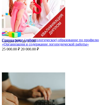
Специальное (дефектологическое) образование по профилю
Скидка
20%
до
31.08
«Организация и содержание логопедической работы»
25 000.00
₽
20 000.00
₽