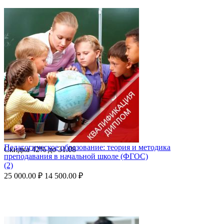
Педагогическое образование: теория и методика
Скидка
42%
до
31.08
преподавания в начальной школе (ФГОС)
(2)
25 000.00
₽
14 500.00
₽