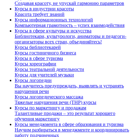
Создавая красоту, не упускай гармонию параметров
Курсы в индустрии красоты
Красота требует знаний
Курсы информационных технологий
Компьютерная грамотность – успех взаимодействия
Курсы в сфере культуры и искусства
Библиотекари, культурологи, аниматоры и педагоги-
организаторы всех стран, объединяйтесь!
Курсы библиотекарей
Курсы гостиничного бизнеса
Курсы в сфере туризма
Курсы хореографии
Курсы театральной деятельности
Курсы для учителей музыки
Курсы логопедии
Вы научитесь предупреждать, выявлять и устранять
нарушения речи
Курсы логопедического массажа
Тяжелые нарушения речи (ТНР) курсы
Курсы по маркетингу и продажам
Талантливые продажи – это результат хорошего
обучения маркетингу
Курсы менеджмента в сфере образования и туризма
Научим разбираться в менеджменте и координировать
работу подчиненных