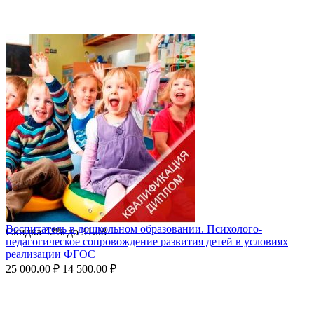
Воспитатель в дошкольном образовании. Психолого-
Скидка
42%
до
31.08
педагогическое сопровождение развития детей в условиях
реализации ФГОС
25 000.00
₽
14 500.00
₽