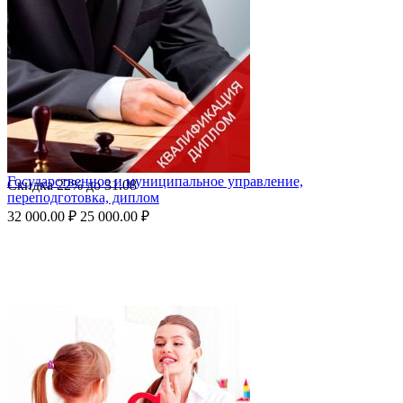
Государственное и муниципальное управление,
Скидка
22%
до
31.08
переподготовка, диплом
32 000.00
₽
25 000.00
₽