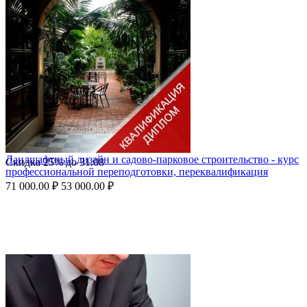
Ландшафтный дизайн и садово-парковое строительство - курс
Скидка
25%
до
31.08
профессиональной переподготовки, переквалификация
71 000.00
₽
53 000.00
₽