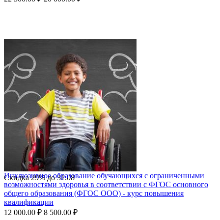
Инклюзивное образование обучающихся с ограниченными
Скидка
29%
до
31.08
возможностями здоровья в соответствии с ФГОС основного
общего образования (ФГОС ООО) - курс повышения
квалификации
12 000.00
₽
8 500.00
₽