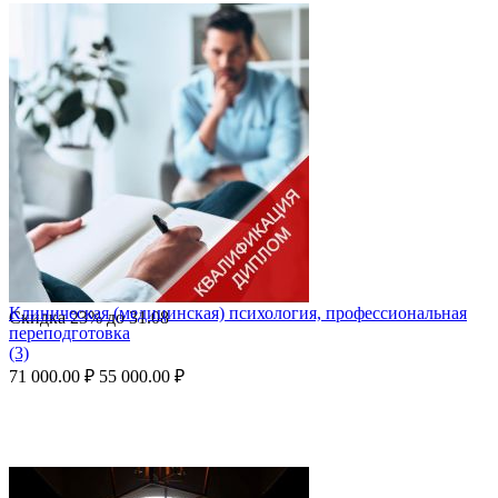
Клиническая (медицинская) психология, профессиональная
Скидка
23%
до
31.08
переподготовка
(3)
71 000.00
₽
55 000.00
₽