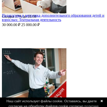
Педагогика и методика дополнительного образования детей и
Скидка
17%
до
31.08
взрослых: Театральная деятельность
30 000.00
₽
25 000.00
₽
Наш сайт использует файлы cookie. Оставаясь, вы даете
✖
согласие на обработку файлов cookie согласно
политике