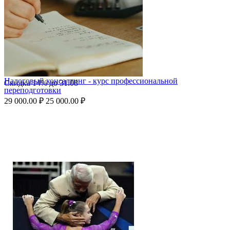
Налоговый консалтинг - курс профессиональной
Скидка
14%
до
31.08
переподготовки
29 000.00
₽
25 000.00
₽