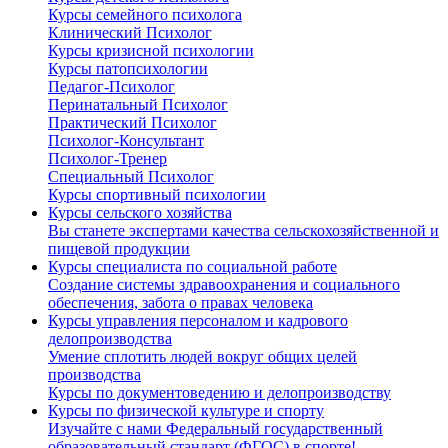
Курсы семейного психолога
Клинический Психолог
Курсы кризисной психологии
Курсы патопсихологии
Педагог-Психолог
Перинатальный Психолог
Практический Психолог
Психолог-Консультант
Психолог-Тренер
Специальный Психолог
Курсы спортивный психологии
Курсы сельского хозяйства
Вы станете экспертами качества сельскохозяйственной и
пищевой продукции
Курсы специалиста по социальной работе
Создание системы здравоохранения и социального
обеспечения, забота о правах человека
Курсы управления персоналом и кадрового
делопроизводства
Умение сплотить людей вокруг общих целей
производства
Курсы по документоведению и делопроизводству
Курсы по физической культуре и спорту
Изучайте с нами Федеральный государственный
образовательный стандарт (ФГОС) в спорте!