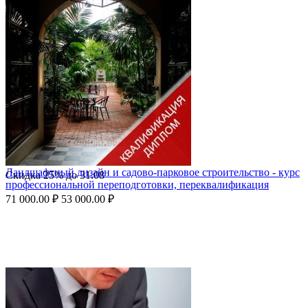
Ландшафтный дизайн и садово-парковое строительство - курс
Скидка
25%
до
31.08
профессиональной переподготовки, переквалификация
71 000.00
₽
53 000.00
₽