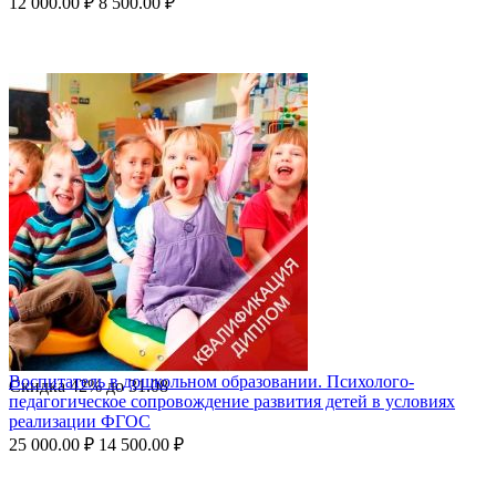
12 000.00
₽
8 500.00
₽
Воспитатель в дошкольном образовании. Психолого-
Скидка
42%
до
31.08
педагогическое сопровождение развития детей в условиях
реализации ФГОС
25 000.00
₽
14 500.00
₽