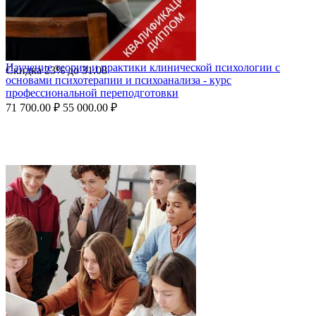
Изучение теории и практики клинической психологии с
Скидка
23%
до
31.08
основами психотерапии и психоанализа - курс
профессиональной переподготовки
71 700.00
₽
55 000.00
₽