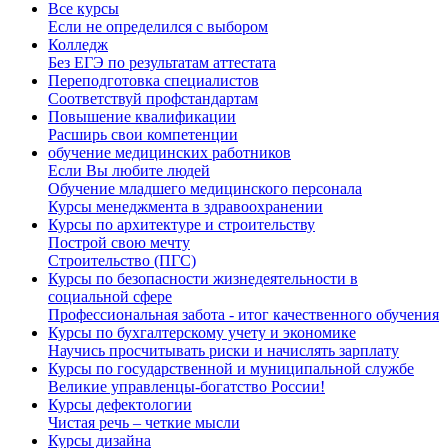
Все курсы
Если не определился с выбором
Колледж
Без ЕГЭ по результатам аттестата
Переподготовка специалистов
Соответствуй профстандартам
Повышение квалификации
Расширь свои компетенции
обучение медицинских работников
Если Вы любите людей
Обучение младшего медицинского персонала
Курсы менеджмента в здравоохранении
Курсы по архитектуре и строительству
Построй свою мечту
Строительство (ПГС)
Курсы по безопасности жизнедеятельности в
социальной сфере
Профессиональная забота - итог качественного обучения
Курсы по бухгалтерскому учету и экономике
Научись просчитывать риски и начислять зарплату
Курсы по государственной и муниципальной службе
Великие управленцы-богатство России!
Курсы дефектологии
Чистая речь – четкие мысли
Курсы дизайна