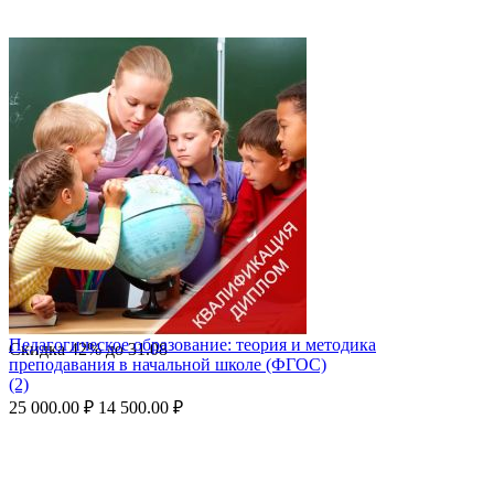
Педагогическое образование: теория и методика
Скидка
42%
до
31.08
преподавания в начальной школе (ФГОС)
(2)
25 000.00
₽
14 500.00
₽