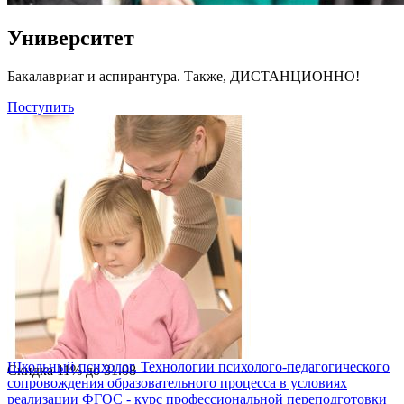
Университет
Бакалавриат и аспирантура. Также, ДИСТАНЦИОННО!
Поступить
Школьный психолог. Технологии психолого-педагогического
Скидка
11%
до
31.08
сопровождения образовательного процесса в условиях
реализации ФГОС - курс профессиональной переподготовки