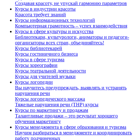
Создавая красоту, не упускай гармонию параметров
Курсы в индустрии красоты
Красота требует знаний
Курсы информационных технологий
Компьютерная грамотность – успех взаимодействия
Курсы в сфере культуры и искусства
Библиотекари, культурологи, аниматоры и педагоги-
организаторы всех стран, объединяйтесь!
Курсы библиотекарей
Курсы гостиничного бизнеса
Курсы в сфере туризма
Курсы хореографии
Курсы театральной деятельности
Курсы для учителей музыки
Курсы логопедии
Вы научитесь предупреждать, выявлять и устранять
нарушения речи
Курсы логопедического массажа
Тяжелые нарушения речи (ТНР) курсы
Курсы по маркетингу и продажам
Талантливые продажи – это результат хорошего
обучения маркетингу
Курсы менеджмента в сфере образования и туризма
Научим разбираться в менеджменте и координировать
работу подчиненных