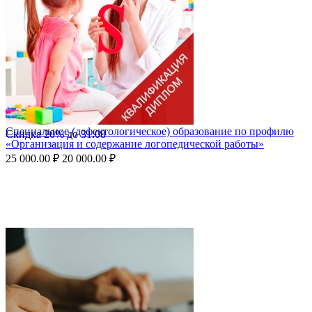
Специальное (дефектологическое) образование по профилю
Скидка
20%
до
31.08
«Организация и содержание логопедической работы»
25 000.00
₽
20 000.00
₽