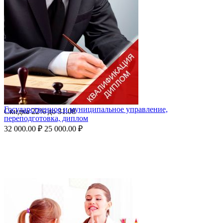
Государственное и муниципальное управление,
Скидка
22%
до
31.08
переподготовка, диплом
32 000.00
₽
25 000.00
₽