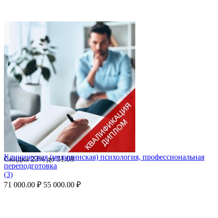
Клиническая (медицинская) психология, профессиональная
Скидка
23%
до
31.08
переподготовка
(3)
71 000.00
₽
55 000.00
₽