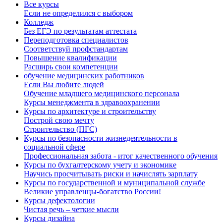
Все курсы
Если не определился с выбором
Колледж
Без ЕГЭ по результатам аттестата
Переподготовка специалистов
Соответствуй профстандартам
Повышение квалификации
Расширь свои компетенции
обучение медицинских работников
Если Вы любите людей
Обучение младшего медицинского персонала
Курсы менеджмента в здравоохранении
Курсы по архитектуре и строительству
Построй свою мечту
Строительство (ПГС)
Курсы по безопасности жизнедеятельности в
социальной сфере
Профессиональная забота - итог качественного обучения
Курсы по бухгалтерскому учету и экономике
Научись просчитывать риски и начислять зарплату
Курсы по государственной и муниципальной службе
Великие управленцы-богатство России!
Курсы дефектологии
Чистая речь – четкие мысли
Курсы дизайна