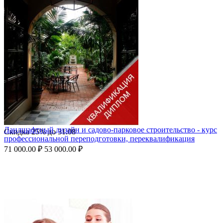
Ландшафтный дизайн и садово-парковое строительство - курс
Скидка
25%
до
31.08
профессиональной переподготовки, переквалификация
71 000.00
₽
53 000.00
₽