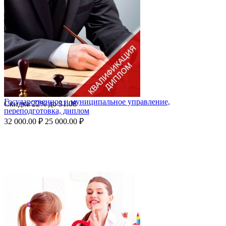
Государственное и муниципальное управление,
Скидка
22%
до
31.08
переподготовка, диплом
32 000.00
₽
25 000.00
₽