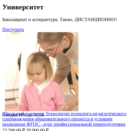
Университет
Бакалавриат и аспирантура. Также, ДИСТАНЦИОННО!
Поступить
Школьный психолог. Технологии психолого-педагогического
Скидка
11%
до
31.08
сопровождения образовательного процесса в условиях
реализации ФГОС - курс профессиональной переподготовки
22 500.00
₽
20 000.00
₽