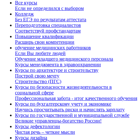
Все курсы
Если не определился с выбором
Колледж
Без ЕГЭ по результатам аттестата
Переподготовка специалистов
Соответствуй профстандартам
Повышение квалификации
Расширь свои компетенции
обучение медицинских работников
Если Вы любите людей
Обучение младшего медицинского персонала
Курсы менеджмента в здравоохранении
Курсы по архитектуре и строительству
Построй свою мечту
Строительство (ПГС)
Курсы по безопасности жизнедеятельности в
социальной сфере
Профессиональная забота - итог качественного обучения
Курсы по бухгалтерскому учету и экономике
Научись просчитывать риски и начислять зарплату
Курсы по государственной и муниципальной службе
Великие управленцы-богатство России!
Курсы дефектологии
Чистая речь – четкие мысли
Курсы дизайна