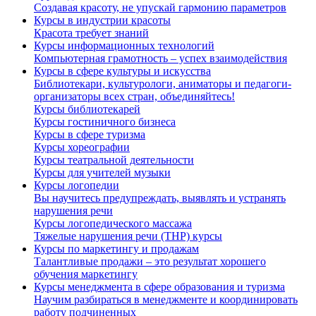
Создавая красоту, не упускай гармонию параметров
Курсы в индустрии красоты
Красота требует знаний
Курсы информационных технологий
Компьютерная грамотность – успех взаимодействия
Курсы в сфере культуры и искусства
Библиотекари, культурологи, аниматоры и педагоги-
организаторы всех стран, объединяйтесь!
Курсы библиотекарей
Курсы гостиничного бизнеса
Курсы в сфере туризма
Курсы хореографии
Курсы театральной деятельности
Курсы для учителей музыки
Курсы логопедии
Вы научитесь предупреждать, выявлять и устранять
нарушения речи
Курсы логопедического массажа
Тяжелые нарушения речи (ТНР) курсы
Курсы по маркетингу и продажам
Талантливые продажи – это результат хорошего
обучения маркетингу
Курсы менеджмента в сфере образования и туризма
Научим разбираться в менеджменте и координировать
работу подчиненных