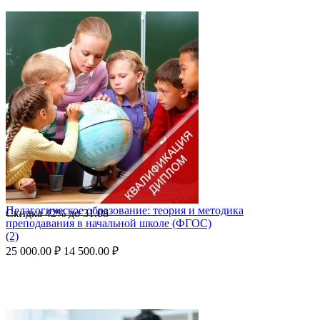
Педагогическое образование: теория и методика
Скидка
42%
до
31.08
преподавания в начальной школе (ФГОС)
(2)
25 000.00
₽
14 500.00
₽