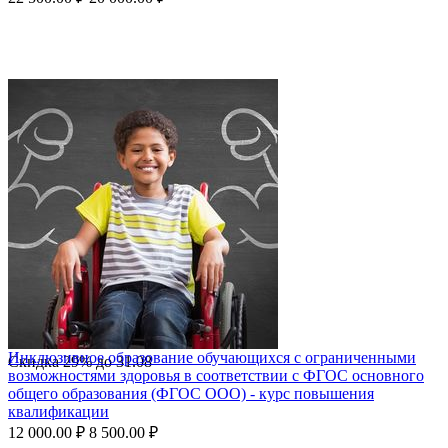
Инклюзивное образование обучающихся с ограниченными
Скидка
29%
до
31.08
возможностями здоровья в соответствии с ФГОС основного
общего образования (ФГОС ООО) - курс повышения
квалификации
12 000.00
₽
8 500.00
₽