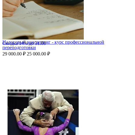
Налоговый консалтинг - курс профессиональной
Скидка
14%
до
31.08
переподготовки
29 000.00
₽
25 000.00
₽