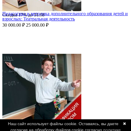
Педагогика и методика дополнительного образования детей и
Скидка
17%
до
31.08
взрослых: Театральная деятельность
30 000.00
₽
25 000.00
₽
Наш сайт использует файлы cookie. Оставаясь, вы даете
✖
согласие на обработку файлов cookie согласно
политике