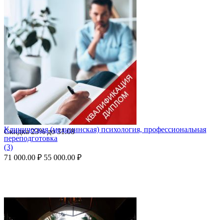
Клиническая (медицинская) психология, профессиональная
Скидка
23%
до
31.08
переподготовка
(3)
71 000.00
₽
55 000.00
₽