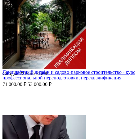
Ландшафтный дизайн и садово-парковое строительство - курс
Скидка
25%
до
31.08
профессиональной переподготовки, переквалификация
71 000.00
₽
53 000.00
₽