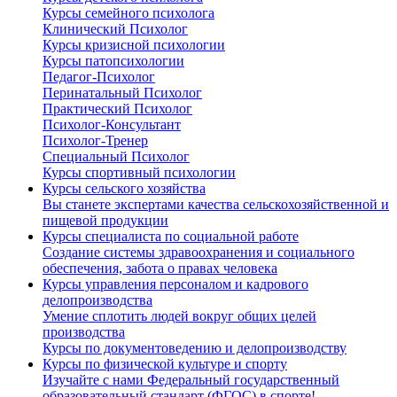
Курсы семейного психолога
Клинический Психолог
Курсы кризисной психологии
Курсы патопсихологии
Педагог-Психолог
Перинатальный Психолог
Практический Психолог
Психолог-Консультант
Психолог-Тренер
Специальный Психолог
Курсы спортивный психологии
Курсы сельского хозяйства
Вы станете экспертами качества сельскохозяйственной и
пищевой продукции
Курсы специалиста по социальной работе
Создание системы здравоохранения и социального
обеспечения, забота о правах человека
Курсы управления персоналом и кадрового
делопроизводства
Умение сплотить людей вокруг общих целей
производства
Курсы по документоведению и делопроизводству
Курсы по физической культуре и спорту
Изучайте с нами Федеральный государственный
образовательный стандарт (ФГОС) в спорте!