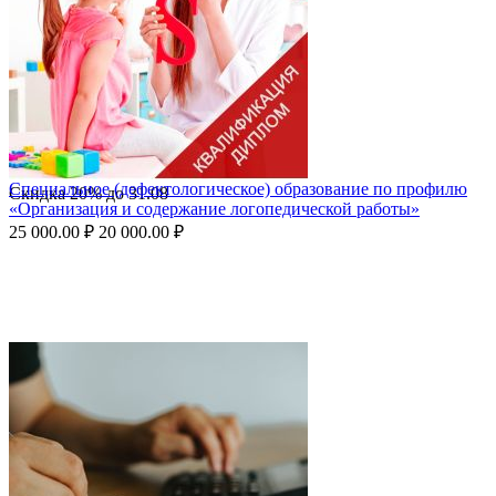
Специальное (дефектологическое) образование по профилю
Скидка
20%
до
31.08
«Организация и содержание логопедической работы»
25 000.00
₽
20 000.00
₽