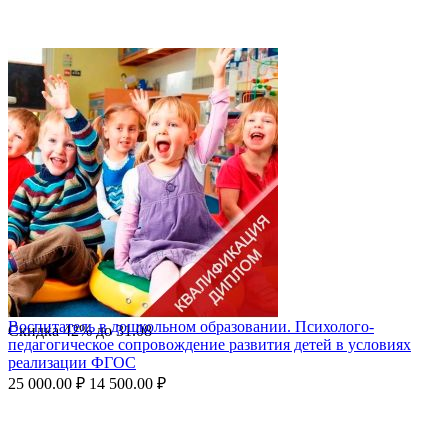
Воспитатель в дошкольном образовании. Психолого-
Скидка
42%
до
31.08
педагогическое сопровождение развития детей в условиях
реализации ФГОС
25 000.00
₽
14 500.00
₽