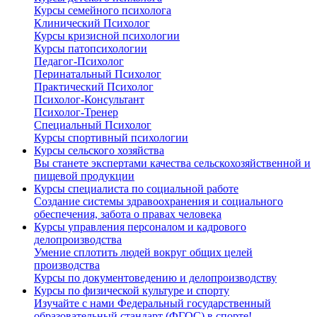
Курсы семейного психолога
Клинический Психолог
Курсы кризисной психологии
Курсы патопсихологии
Педагог-Психолог
Перинатальный Психолог
Практический Психолог
Психолог-Консультант
Психолог-Тренер
Специальный Психолог
Курсы спортивный психологии
Курсы сельского хозяйства
Вы станете экспертами качества сельскохозяйственной и
пищевой продукции
Курсы специалиста по социальной работе
Создание системы здравоохранения и социального
обеспечения, забота о правах человека
Курсы управления персоналом и кадрового
делопроизводства
Умение сплотить людей вокруг общих целей
производства
Курсы по документоведению и делопроизводству
Курсы по физической культуре и спорту
Изучайте с нами Федеральный государственный
образовательный стандарт (ФГОС) в спорте!