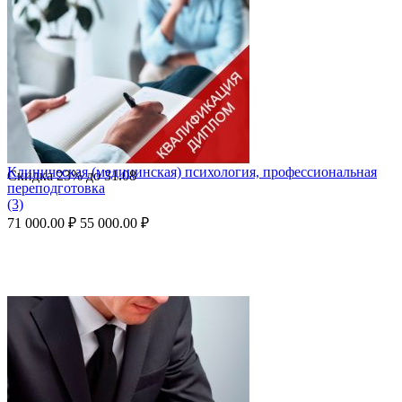
Клиническая (медицинская) психология, профессиональная
Скидка
23%
до
31.08
переподготовка
(3)
71 000.00
₽
55 000.00
₽