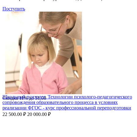
Поступить
Школьный психолог. Технологии психолого-педагогического
Скидка
11%
до
31.08
сопровождения образовательного процесса в условиях
реализации ФГОС - курс профессиональной переподготовки
22 500.00
₽
20 000.00
₽