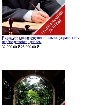
Государственное и муниципальное управление,
Скидка
22%
до
31.08
переподготовка, диплом
32 000.00
₽
25 000.00
₽