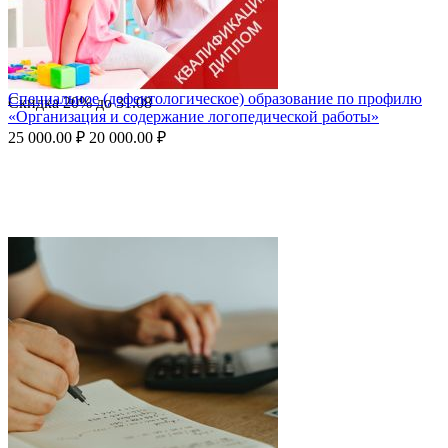
Специальное (дефектологическое) образование по профилю
Скидка
20%
до
31.08
«Организация и содержание логопедической работы»
25 000.00
₽
20 000.00
₽