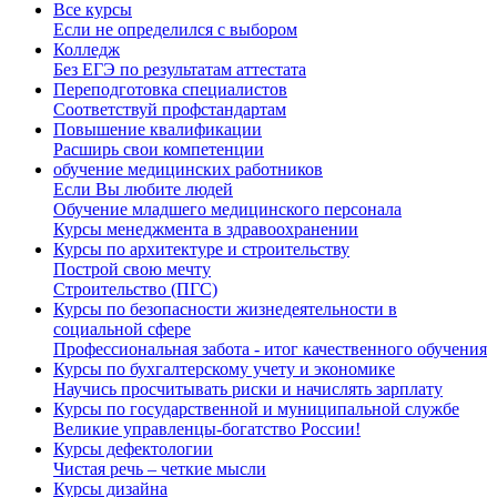
Все курсы
Если не определился с выбором
Колледж
Без ЕГЭ по результатам аттестата
Переподготовка специалистов
Соответствуй профстандартам
Повышение квалификации
Расширь свои компетенции
обучение медицинских работников
Если Вы любите людей
Обучение младшего медицинского персонала
Курсы менеджмента в здравоохранении
Курсы по архитектуре и строительству
Построй свою мечту
Строительство (ПГС)
Курсы по безопасности жизнедеятельности в
социальной сфере
Профессиональная забота - итог качественного обучения
Курсы по бухгалтерскому учету и экономике
Научись просчитывать риски и начислять зарплату
Курсы по государственной и муниципальной службе
Великие управленцы-богатство России!
Курсы дефектологии
Чистая речь – четкие мысли
Курсы дизайна