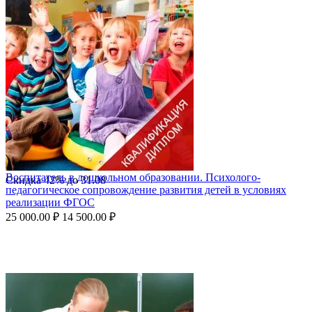
Воспитатель в дошкольном образовании. Психолого-
Скидка
42%
до
31.08
педагогическое сопровождение развития детей в условиях
реализации ФГОС
25 000.00
₽
14 500.00
₽