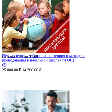
Педагогическое образование: теория и методика
Скидка
42%
до
31.08
преподавания в начальной школе (ФГОС)
(2)
25 000.00
₽
14 500.00
₽