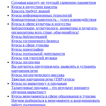
Создавая красоту, не упускай гармонию параметров
Курсы в индустрии красоты
Красота требует знаний
Курсы информационных технологий
Компьютерная грамотность – успех взаимодействия
Курсы в сфере культуры и искусства
Библиотекари, культурологи, аниматоры и педагоги-
организаторы всех стран, объединяйтесь!
Курсы библиотекарей
Курсы гостиничного бизнеса
Курсы в сфере туризма
Курсы хореографии
Курсы театральной деятельности
Курсы для учителей музыки
Курсы логопедии
Вы научитесь предупреждать, выявлять и устранять
нарушения речи
Курсы логопедического массажа
Тяжелые нарушения речи (ТНР) курсы
Курсы по маркетингу и продажам
Талантливые продажи – это результат хорошего
обучения маркетингу
Курсы менеджмента в сфере образования и туризма
Научим разбираться в менеджменте и координировать
работу подчиненных