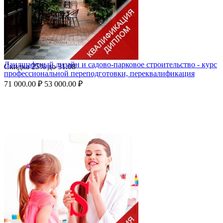
Ландшафтный дизайн и садово-парковое строительство - курс
Скидка
25%
до
31.08
профессиональной переподготовки, переквалификация
71 000.00
₽
53 000.00
₽