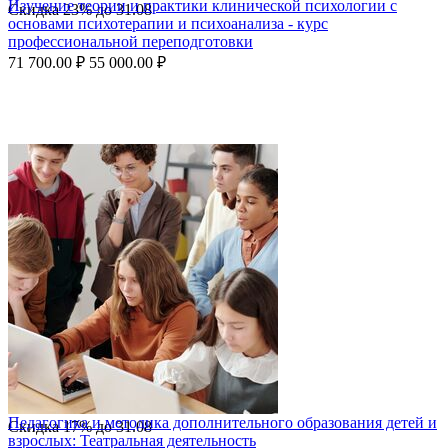
Изучение теории и практики клинической психологии с
Скидка
23%
до
31.08
основами психотерапии и психоанализа - курс
профессиональной переподготовки
71 700.00
₽
55 000.00
₽
Педагогика и методика дополнительного образования детей и
Скидка
17%
до
31.08
взрослых: Театральная деятельность