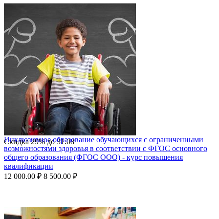
Инклюзивное образование обучающихся с ограниченными
Скидка
29%
до
31.08
возможностями здоровья в соответствии с ФГОС основного
общего образования (ФГОС ООО) - курс повышения
квалификации
12 000.00
₽
8 500.00
₽