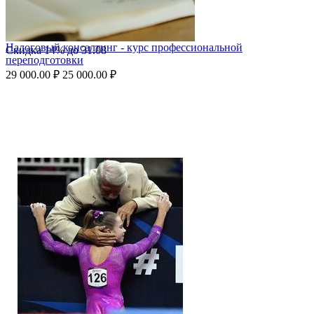
Налоговый консалтинг - курс профессиональной
Скидка
14%
до
31.08
переподготовки
29 000.00
₽
25 000.00
₽