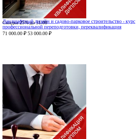
Ландшафтный дизайн и садово-парковое строительство - курс
Скидка
25%
до
31.08
профессиональной переподготовки, переквалификация
71 000.00
₽
53 000.00
₽