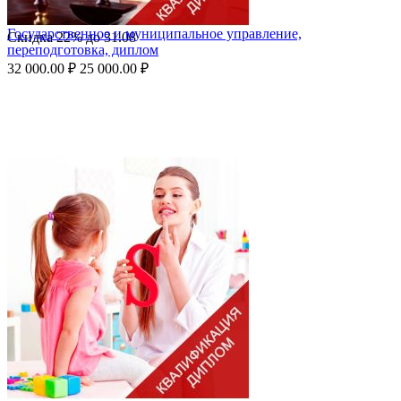
Государственное и муниципальное управление,
Скидка
22%
до
31.08
переподготовка, диплом
32 000.00
₽
25 000.00
₽