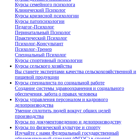
Курсы семейного психолога
Клинический Психолог
Курсы кризисной психологии
Курсы патопсихологии
Педагог-Психолог
Перинатальный Психолог
Практический Психолог
Психолог-Консультант
Психолог-Тренер
Специальный Психолог
Курсы спортивный психологии
Курсы сельского хозяйства
Вы станете экспертами качества сельскохозяйственной и
пищевой продукции
Курсы специалиста по социальной работе
Создание системы здравоохранения и социального
обеспечения, забота о правах человека
Курсы управления персоналом и кадрового
делопроизводства
Умение сплотить людей вокруг общих целей
производства
Курсы по документоведению и делопроизводству
Курсы по физической культуре и спорту
Изучайте с нами Федеральный государственный
образовательный стандарт (ФГОС) в спорте!