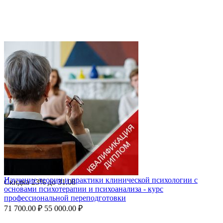
Изучение теории и практики клинической психологии с
Скидка
23%
до
31.08
основами психотерапии и психоанализа - курс
профессиональной переподготовки
71 700.00
₽
55 000.00
₽