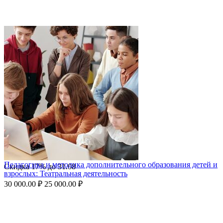
Педагогика и методика дополнительного образования детей и
Скидка
17%
до
31.08
взрослых: Театральная деятельность
30 000.00
₽
25 000.00
₽