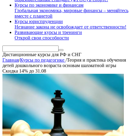
Курсы по экономике и финансам
Глобальная экономика, мировые финансы – меняйтесь
вместе с планетой
Курсы юриспруденции
Незнание закона не освобождает от ответственности!
Развивающие курсы и тренинги
Открой свои способности
Дистанционные курсы
для РФ и СНГ
Главная
/
Курсы по педагогике
/
Теория и практика обучения
детей дошкольного возраста основам шахматной игры
Скидка
14%
до
31.08