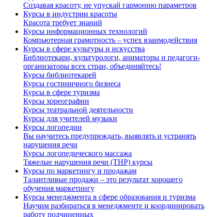
Создавая красоту, не упускай гармонию параметров
Курсы в индустрии красоты
Красота требует знаний
Курсы информационных технологий
Компьютерная грамотность – успех взаимодействия
Курсы в сфере культуры и искусства
Библиотекари, культурологи, аниматоры и педагоги-
организаторы всех стран, объединяйтесь!
Курсы библиотекарей
Курсы гостиничного бизнеса
Курсы в сфере туризма
Курсы хореографии
Курсы театральной деятельности
Курсы для учителей музыки
Курсы логопедии
Вы научитесь предупреждать, выявлять и устранять
нарушения речи
Курсы логопедического массажа
Тяжелые нарушения речи (ТНР) курсы
Курсы по маркетингу и продажам
Талантливые продажи – это результат хорошего
обучения маркетингу
Курсы менеджмента в сфере образования и туризма
Научим разбираться в менеджменте и координировать
работу подчиненных