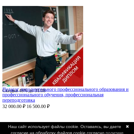
Педагог дополнительного профессионального образования и
Скидка
48%
до
31.08
профессионального обучения, профессиональная
переподготовка
32 000.00
₽
16 500.00
₽
Наш сайт использует файлы cookie. Оставаясь, вы даете
✖
согласие на обработку файлов cookie согласно
политике