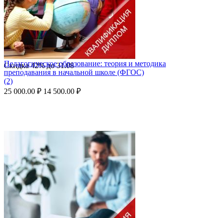
Педагогическое образование: теория и методика
Скидка
42%
до
31.08
преподавания в начальной школе (ФГОС)
(2)
25 000.00
₽
14 500.00
₽