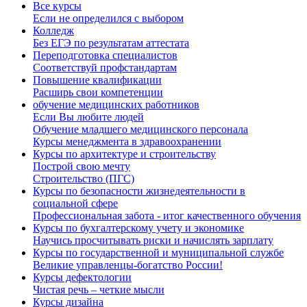
Все курсы
Если не определился с выбором
Колледж
Без ЕГЭ по результатам аттестата
Переподготовка специалистов
Соответствуй профстандартам
Повышение квалификации
Расширь свои компетенции
обучение медицинских работников
Если Вы любите людей
Обучение младшего медицинского персонала
Курсы менеджмента в здравоохранении
Курсы по архитектуре и строительству
Построй свою мечту
Строительство (ПГС)
Курсы по безопасности жизнедеятельности в
социальной сфере
Профессиональная забота - итог качественного обучения
Курсы по бухгалтерскому учету и экономике
Научись просчитывать риски и начислять зарплату
Курсы по государственной и муниципальной службе
Великие управленцы-богатство России!
Курсы дефектологии
Чистая речь – четкие мысли
Курсы дизайна