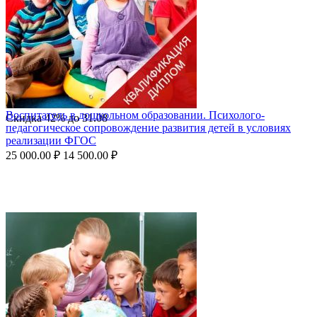
Воспитатель в дошкольном образовании. Психолого-
Скидка
42%
до
31.08
педагогическое сопровождение развития детей в условиях
реализации ФГОС
25 000.00
₽
14 500.00
₽