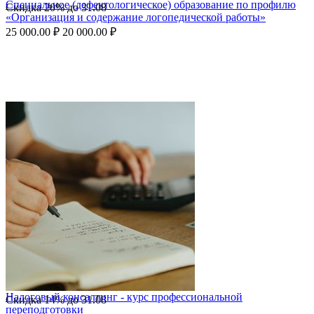
Специальное (дефектологическое) образование по профилю
Скидка
20%
до
31.08
«Организация и содержание логопедической работы»
25 000.00
₽
20 000.00
₽
Налоговый консалтинг - курс профессиональной
Скидка
14%
до
31.08
переподготовки