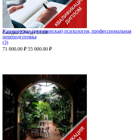
Клиническая (медицинская) психология, профессиональная
Скидка
23%
до
31.08
переподготовка
(3)
71 000.00
₽
55 000.00
₽