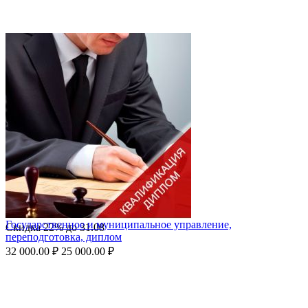
Государственное и муниципальное управление,
Скидка
22%
до
31.08
переподготовка, диплом
32 000.00
₽
25 000.00
₽