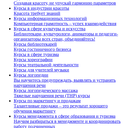
Создавая красоту, не упускай гармонию параметров
Курсы в индустрии красоты
Красота требует знаний
Курсы информационных технологий
Компьютерная грамотность – успех взаимодействия
Курсы в сфере культуры и искусства
Библиотекари, культурологи, аниматоры и педагоги-
организаторы всех стран, объединяйтесь!
Курсы библиотекарей
Курсы гостиничного бизнеса
Курсы в сфере туризма
Курсы хореографии
Курсы театральной деятельности
Курсы для учителей музыки
Курсы логопедии
Вы научитесь предупреждать, выявлять и устранять
нарушения речи
Курсы логопедического массажа
Тяжелые нарушения речи (ТНР) курсы
Курсы по маркетингу и продажам
Талантливые продажи – это результат хорошего
обучения маркетингу
Курсы менеджмента в сфере образования и туризма
Научим разбираться в менеджменте и координировать
работу подчиненных