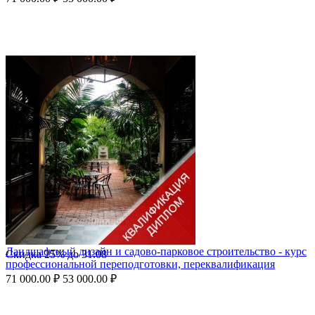
Ландшафтный дизайн и садово-парковое строительство - курс
Скидка
25%
до
31.08
профессиональной переподготовки, переквалификация
71 000.00
₽
53 000.00
₽