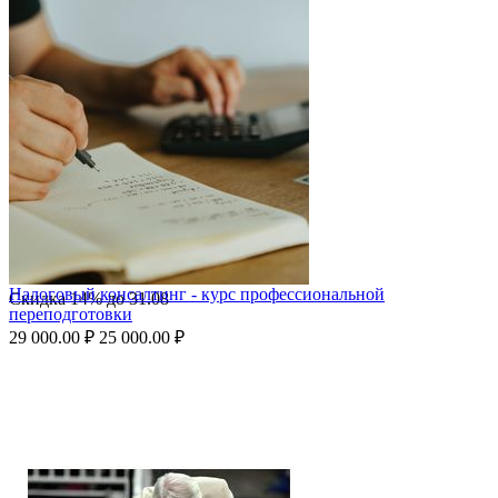
Налоговый консалтинг - курс профессиональной
Скидка
14%
до
31.08
переподготовки
29 000.00
₽
25 000.00
₽