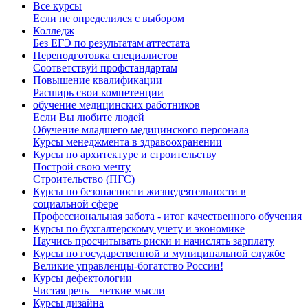
Все курсы
Если не определился с выбором
Колледж
Без ЕГЭ по результатам аттестата
Переподготовка специалистов
Соответствуй профстандартам
Повышение квалификации
Расширь свои компетенции
обучение медицинских работников
Если Вы любите людей
Обучение младшего медицинского персонала
Курсы менеджмента в здравоохранении
Курсы по архитектуре и строительству
Построй свою мечту
Строительство (ПГС)
Курсы по безопасности жизнедеятельности в
социальной сфере
Профессиональная забота - итог качественного обучения
Курсы по бухгалтерскому учету и экономике
Научись просчитывать риски и начислять зарплату
Курсы по государственной и муниципальной службе
Великие управленцы-богатство России!
Курсы дефектологии
Чистая речь – четкие мысли
Курсы дизайна