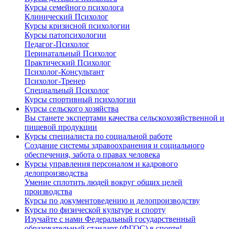
Курсы семейного психолога
Клинический Психолог
Курсы кризисной психологии
Курсы патопсихологии
Педагог-Психолог
Перинатальный Психолог
Практический Психолог
Психолог-Консультант
Психолог-Тренер
Специальный Психолог
Курсы спортивный психологии
Курсы сельского хозяйства
Вы станете экспертами качества сельскохозяйственной и
пищевой продукции
Курсы специалиста по социальной работе
Создание системы здравоохранения и социального
обеспечения, забота о правах человека
Курсы управления персоналом и кадрового
делопроизводства
Умение сплотить людей вокруг общих целей
производства
Курсы по документоведению и делопроизводству
Курсы по физической культуре и спорту
Изучайте с нами Федеральный государственный
образовательный стандарт (ФГОС) в спорте!