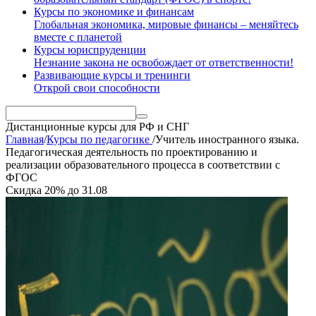
Курсы по экономике и финансам
Глобальная экономика, мировые финансы – меняйтесь
вместе с планетой
Курсы юриспруденции
Незнание закона не освобождает от ответственности!
Развивающие курсы и тренинги
Открой свои способности
Дистанционные курсы
для РФ и СНГ
Главная
/
Курсы по педагогике
/
Учитель иностранного языка.
Педагогическая деятельность по проектированию и
реализации образовательного процесса в соответствии с
ФГОС
Скидка
20%
до
31.08