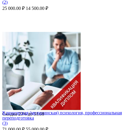
(2)
25 000.00
₽
14 500.00
₽
Клиническая (медицинская) психология, профессиональная
Скидка
23%
до
31.08
переподготовка
(3)
71 000.00
₽
55 000.00
₽