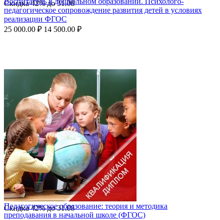
Воспитатель в дошкольном образовании. Психолого-
Скидка
42%
до
31.08
педагогическое сопровождение развития детей в условиях
реализации ФГОС
25 000.00
₽
14 500.00
₽
Педагогическое образование: теория и методика
Скидка
42%
до
31.08
преподавания в начальной школе (ФГОС)