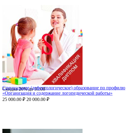
Специальное (дефектологическое) образование по профилю
Скидка
20%
до
31.08
«Организация и содержание логопедической работы»
25 000.00
₽
20 000.00
₽