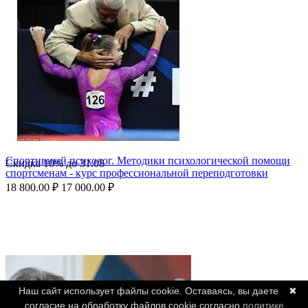
Спортивный психолог. Методики психологической помощи
Скидка
10%
до
31.08
спортсменам - курс профессиональной переподготовки
18 800.00
₽
17 000.00
₽
Наш сайт использует файлы cookie. Оставаясь, вы даете
✖
согласие на обработку файлов cookie согласно
политике