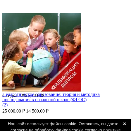
Педагогическое образование: теория и методика
Скидка
42%
до
31.08
преподавания в начальной школе (ФГОС)
(2)
25 000.00
₽
14 500.00
₽
Наш сайт использует файлы cookie. Оставаясь, вы даете
✖
согласие на обработку файлов cookie согласно
политике