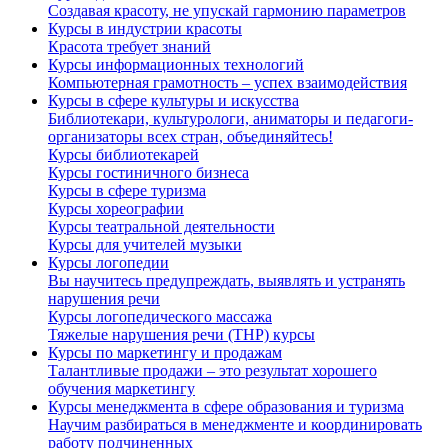
Создавая красоту, не упускай гармонию параметров
Курсы в индустрии красоты
Красота требует знаний
Курсы информационных технологий
Компьютерная грамотность – успех взаимодействия
Курсы в сфере культуры и искусства
Библиотекари, культурологи, аниматоры и педагоги-
организаторы всех стран, объединяйтесь!
Курсы библиотекарей
Курсы гостиничного бизнеса
Курсы в сфере туризма
Курсы хореографии
Курсы театральной деятельности
Курсы для учителей музыки
Курсы логопедии
Вы научитесь предупреждать, выявлять и устранять
нарушения речи
Курсы логопедического массажа
Тяжелые нарушения речи (ТНР) курсы
Курсы по маркетингу и продажам
Талантливые продажи – это результат хорошего
обучения маркетингу
Курсы менеджмента в сфере образования и туризма
Научим разбираться в менеджменте и координировать
работу подчиненных