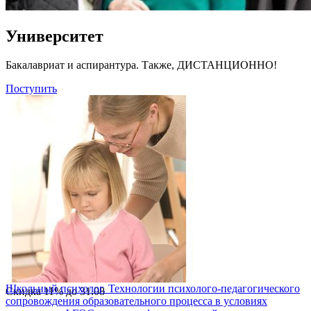
Университет
Бакалавриат и аспирантура. Также, ДИСТАНЦИОННО!
Поступить
Школьный психолог. Технологии психолого-педагогического
Скидка
11%
до
31.08
сопровождения образовательного процесса в условиях