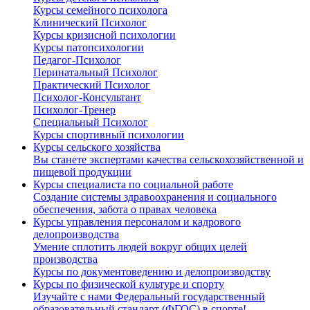
Курсы семейного психолога
Клинический Психолог
Курсы кризисной психологии
Курсы патопсихологии
Педагог-Психолог
Перинатальный Психолог
Практический Психолог
Психолог-Консультант
Психолог-Тренер
Специальный Психолог
Курсы спортивный психологии
Курсы сельского хозяйства
Вы станете экспертами качества сельскохозяйственной и
пищевой продукции
Курсы специалиста по социальной работе
Создание системы здравоохранения и социального
обеспечения, забота о правах человека
Курсы управления персоналом и кадрового
делопроизводства
Умение сплотить людей вокруг общих целей
производства
Курсы по документоведению и делопроизводству
Курсы по физической культуре и спорту
Изучайте с нами Федеральный государственный
образовательный стандарт (ФГОС) в спорте!