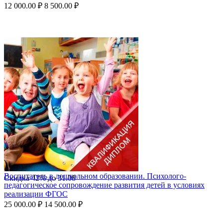
12 000.00
₽
8 500.00
₽
Воспитатель в дошкольном образовании. Психолого-
Скидка
42%
до
31.08
педагогическое сопровождение развития детей в условиях
реализации ФГОС
25 000.00
₽
14 500.00
₽