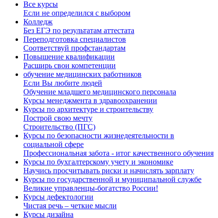
Все курсы
Если не определился с выбором
Колледж
Без ЕГЭ по результатам аттестата
Переподготовка специалистов
Соответствуй профстандартам
Повышение квалификации
Расширь свои компетенции
обучение медицинских работников
Если Вы любите людей
Обучение младшего медицинского персонала
Курсы менеджмента в здравоохранении
Курсы по архитектуре и строительству
Построй свою мечту
Строительство (ПГС)
Курсы по безопасности жизнедеятельности в
социальной сфере
Профессиональная забота - итог качественного обучения
Курсы по бухгалтерскому учету и экономике
Научись просчитывать риски и начислять зарплату
Курсы по государственной и муниципальной службе
Великие управленцы-богатство России!
Курсы дефектологии
Чистая речь – четкие мысли
Курсы дизайна