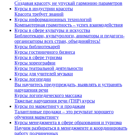
Создавая красоту, не упускай гармонию параметров
Курсы в индустрии красоты
Красота требует знаний
Курсы информационных технологий
Компьютерная грамотность – успех взаимодействия
Курсы в сфере культуры и искусства
Библиотекари, культурологи, аниматоры и педагоги-
организаторы всех стран, объединяйтесь!
Курсы библиотекарей
Курсы гостиничного бизнеса
Курсы в сфере туризма
Курсы хореографии
Курсы театральной деятельности
Курсы для учителей музыки
Курсы логопедии
Вы научитесь предупреждать, выявлять и устранять
нарушения речи
Курсы логопедического массажа
Тяжелые нарушения речи (ТНР) курсы
Курсы по маркетингу и продажам
Талантливые продажи – это результат хорошего
обучения маркетингу
Курсы менеджмента в сфере образования и туризма
Научим разбираться в менеджменте и координировать
работу подчиненных