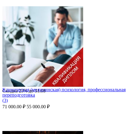
Клиническая (медицинская) психология, профессиональная
Скидка
23%
до
31.08
переподготовка
(3)
71 000.00
₽
55 000.00
₽