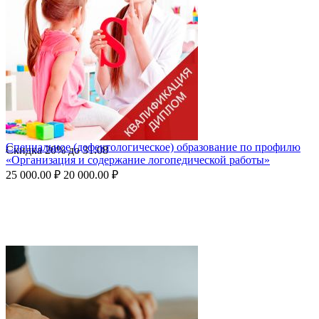
Специальное (дефектологическое) образование по профилю
Скидка
20%
до
31.08
«Организация и содержание логопедической работы»
25 000.00
₽
20 000.00
₽