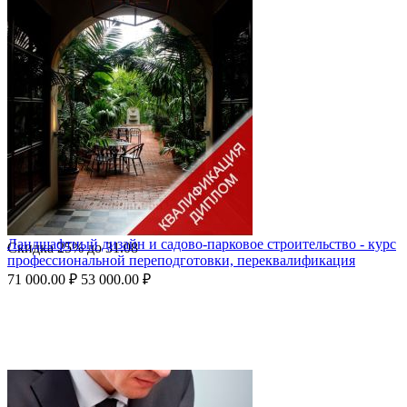
Ландшафтный дизайн и садово-парковое строительство - курс
Скидка
25%
до
31.08
профессиональной переподготовки, переквалификация
71 000.00
₽
53 000.00
₽