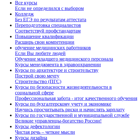
Все курсы
Если не определился с выбором
Колледж
Без ЕГЭ по результатам аттестата
Переподготовка специалистов
Соответствуй профстандартам
Повышение квалификации
Расширь свои компетенции
обучение медицинских работников
Если Вы любите людей
Обучение младшего медицинского персонала
Курсы менеджмента в здравоохранении
Курсы по архитектуре и строительству
Построй свою мечту
Строительство (ПГС)
Курсы по безопасности жизнедеятельности в
социальной сфере
Профессиональная забота - итог качественного обучения
Курсы по бухгалтерскому учету и экономике
Научись просчитывать риски и начислять зарплату
Курсы по государственной и муниципальной службе
Великие управленцы-богатство России!
Курсы дефектологии
Чистая речь – четкие мысли
Курсы дизайна