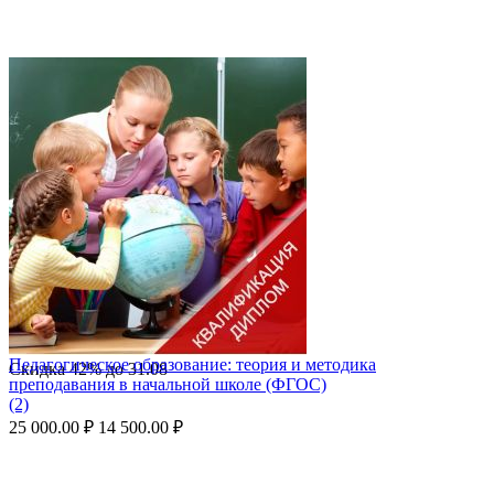
Педагогическое образование: теория и методика
Скидка
42%
до
31.08
преподавания в начальной школе (ФГОС)
(2)
25 000.00
₽
14 500.00
₽