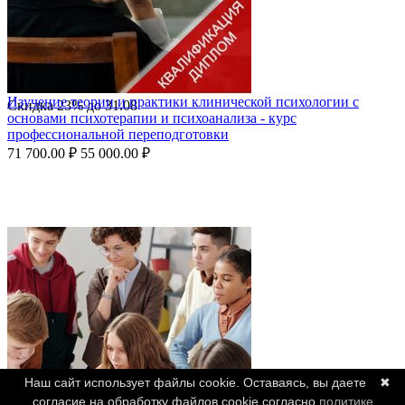
Изучение теории и практики клинической психологии с
Скидка
23%
до
31.08
основами психотерапии и психоанализа - курс
профессиональной переподготовки
71 700.00
₽
55 000.00
₽
Наш сайт использует файлы cookie. Оставаясь, вы даете
✖
согласие на обработку файлов cookie согласно
политике