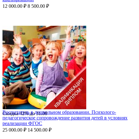
12 000.00
₽
8 500.00
₽
Воспитатель в дошкольном образовании. Психолого-
Скидка
42%
до
31.08
педагогическое сопровождение развития детей в условиях
реализации ФГОС
25 000.00
₽
14 500.00
₽