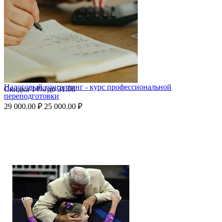
Налоговый консалтинг - курс профессиональной
Скидка
14%
до
31.08
переподготовки
29 000.00
₽
25 000.00
₽