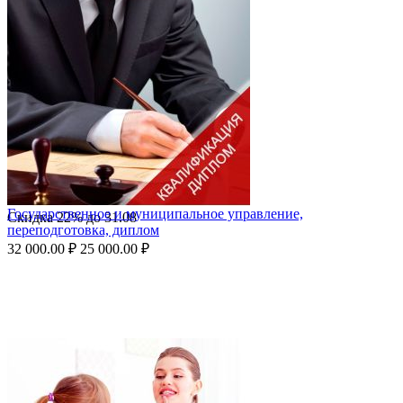
Государственное и муниципальное управление,
Скидка
22%
до
31.08
переподготовка, диплом
32 000.00
₽
25 000.00
₽