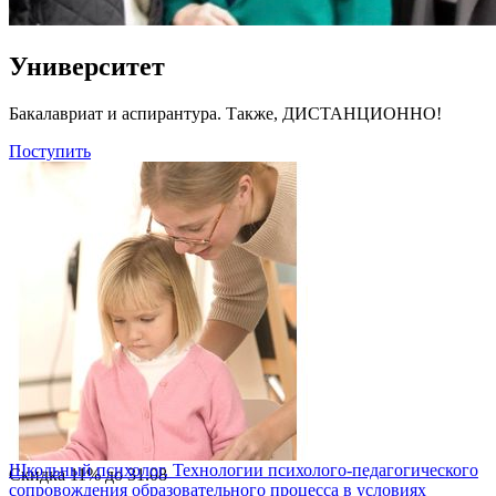
Университет
Бакалавриат и аспирантура. Также, ДИСТАНЦИОННО!
Поступить
Школьный психолог. Технологии психолого-педагогического
Скидка
11%
до
31.08
сопровождения образовательного процесса в условиях