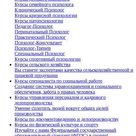
Курсы семейного психолога
Клинический Психолог
Курсы кризисной психологии
Курсы патопсихологии
Педагог-Психолог
Перинатальный Психолог
Практический Психолог
Психолог-Консультант
Психолог-Тренер
Специальный Психолог
Курсы спортивный психологии
Курсы сельского хозяйства
Вы станете экспертами качества сельскохозяйственной и
пищевой продукции
Курсы специалиста по социальной работе
Создание системы здравоохранения и социального
обеспечения, забота о правах человека
Курсы управления персоналом и кадрового
делопроизводства
Умение сплотить людей вокруг общих целей
производства
Курсы по документоведению и делопроизводству
Курсы по физической культуре и спорту
Изучайте с нами Федеральный государственный
образовательный стандарт (ФГОС) в спорте!