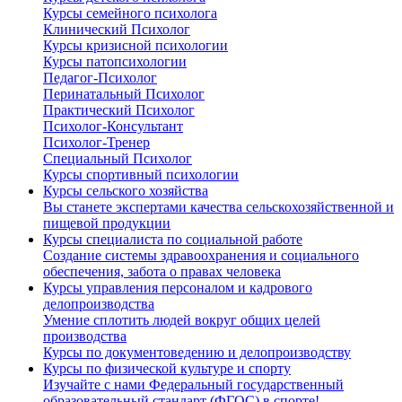
Курсы семейного психолога
Клинический Психолог
Курсы кризисной психологии
Курсы патопсихологии
Педагог-Психолог
Перинатальный Психолог
Практический Психолог
Психолог-Консультант
Психолог-Тренер
Специальный Психолог
Курсы спортивный психологии
Курсы сельского хозяйства
Вы станете экспертами качества сельскохозяйственной и
пищевой продукции
Курсы специалиста по социальной работе
Создание системы здравоохранения и социального
обеспечения, забота о правах человека
Курсы управления персоналом и кадрового
делопроизводства
Умение сплотить людей вокруг общих целей
производства
Курсы по документоведению и делопроизводству
Курсы по физической культуре и спорту
Изучайте с нами Федеральный государственный
образовательный стандарт (ФГОС) в спорте!