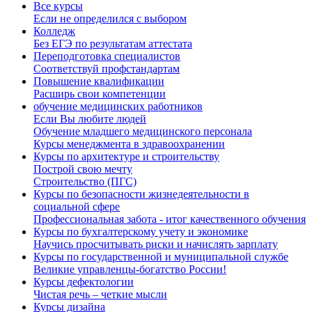
Все курсы
Если не определился с выбором
Колледж
Без ЕГЭ по результатам аттестата
Переподготовка специалистов
Соответствуй профстандартам
Повышение квалификации
Расширь свои компетенции
обучение медицинских работников
Если Вы любите людей
Обучение младшего медицинского персонала
Курсы менеджмента в здравоохранении
Курсы по архитектуре и строительству
Построй свою мечту
Строительство (ПГС)
Курсы по безопасности жизнедеятельности в
социальной сфере
Профессиональная забота - итог качественного обучения
Курсы по бухгалтерскому учету и экономике
Научись просчитывать риски и начислять зарплату
Курсы по государственной и муниципальной службе
Великие управленцы-богатство России!
Курсы дефектологии
Чистая речь – четкие мысли
Курсы дизайна