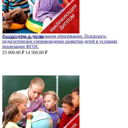
Воспитатель в дошкольном образовании. Психолого-
Скидка
42%
до
31.08
педагогическое сопровождение развития детей в условиях
реализации ФГОС
25 000.00
₽
14 500.00
₽