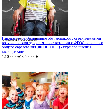
Инклюзивное образование обучающихся с ограниченными
Скидка
29%
до
31.08
возможностями здоровья в соответствии с ФГОС основного
общего образования (ФГОС ООО) - курс повышения
квалификации
12 000.00
₽
8 500.00
₽