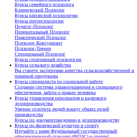
Курсы семейного психолога
Клинический Психолог
Курсы кризисной психологии
Курсы патопсихологии
Педагог-Психолог
Перинатальный Психолог
Практический Психолог
Психолог-Консультант
Психолог-Тренер
Специальный Психолог
Курсы спортивный психологии
Курсы сельского хозяйства
Вы станете экспертами качества сельскохозяйственной и
пищевой продукции
Курсы специалиста по социальной работе
Создание системы здравоохранения и социального
обеспечения, забота о правах человека
Курсы управления персоналом и кадрового
делопроизводства
Умение сплотить людей вокруг общих целей
производства
Курсы по документоведению и делопроизводству
Курсы по физической культуре и спорту
Изучайте с нами Федеральный государственный
образовательный стандарт (ФГОС) в спорте!