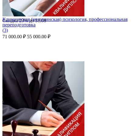
Клиническая (медицинская) психология, профессиональная
Скидка
23%
до
31.08
переподготовка
(3)
71 000.00
₽
55 000.00
₽