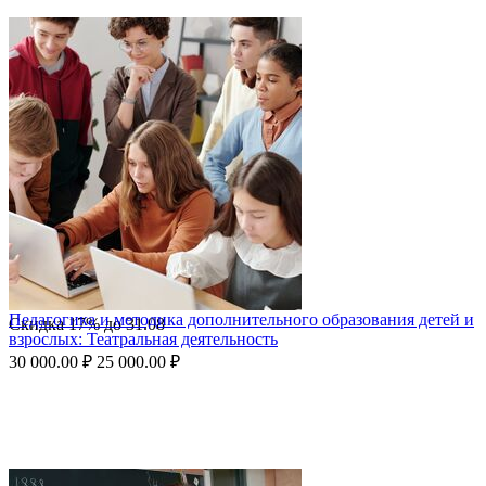
Педагогика и методика дополнительного образования детей и
Скидка
17%
до
31.08
взрослых: Театральная деятельность
30 000.00
₽
25 000.00
₽