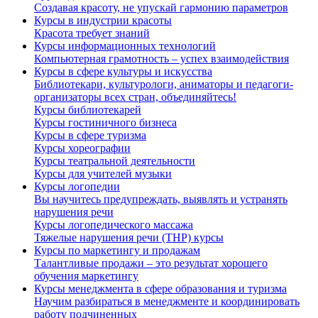
Создавая красоту, не упускай гармонию параметров
Курсы в индустрии красоты
Красота требует знаний
Курсы информационных технологий
Компьютерная грамотность – успех взаимодействия
Курсы в сфере культуры и искусства
Библиотекари, культурологи, аниматоры и педагоги-
организаторы всех стран, объединяйтесь!
Курсы библиотекарей
Курсы гостиничного бизнеса
Курсы в сфере туризма
Курсы хореографии
Курсы театральной деятельности
Курсы для учителей музыки
Курсы логопедии
Вы научитесь предупреждать, выявлять и устранять
нарушения речи
Курсы логопедического массажа
Тяжелые нарушения речи (ТНР) курсы
Курсы по маркетингу и продажам
Талантливые продажи – это результат хорошего
обучения маркетингу
Курсы менеджмента в сфере образования и туризма
Научим разбираться в менеджменте и координировать
работу подчиненных