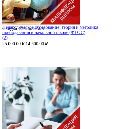
Педагогическое образование: теория и методика
Скидка
42%
до
31.08
преподавания в начальной школе (ФГОС)
(2)
25 000.00
₽
14 500.00
₽