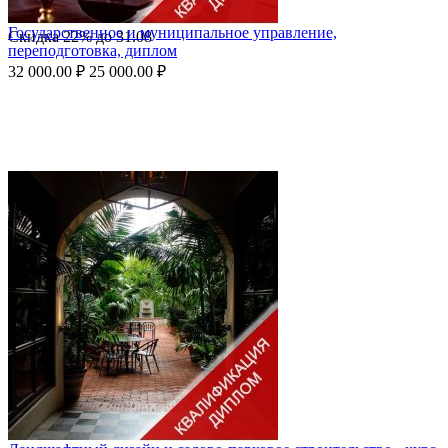
Государственное и муниципальное управление,
Скидка
22%
до
31.08
переподготовка, диплом
32 000.00
₽
25 000.00
₽