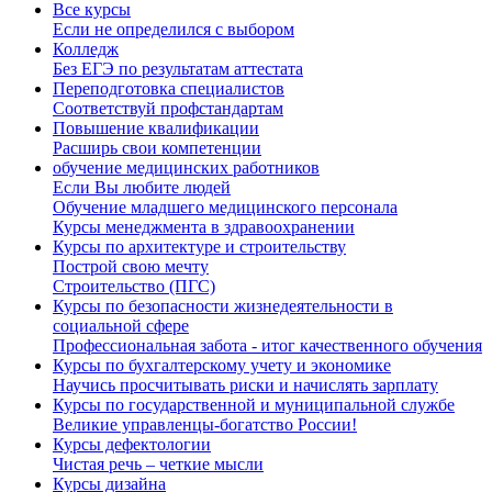
Все курсы
Если не определился с выбором
Колледж
Без ЕГЭ по результатам аттестата
Переподготовка специалистов
Соответствуй профстандартам
Повышение квалификации
Расширь свои компетенции
обучение медицинских работников
Если Вы любите людей
Обучение младшего медицинского персонала
Курсы менеджмента в здравоохранении
Курсы по архитектуре и строительству
Построй свою мечту
Строительство (ПГС)
Курсы по безопасности жизнедеятельности в
социальной сфере
Профессиональная забота - итог качественного обучения
Курсы по бухгалтерскому учету и экономике
Научись просчитывать риски и начислять зарплату
Курсы по государственной и муниципальной службе
Великие управленцы-богатство России!
Курсы дефектологии
Чистая речь – четкие мысли
Курсы дизайна