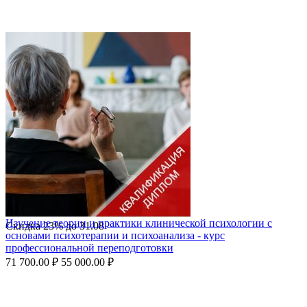
Изучение теории и практики клинической психологии с
Скидка
23%
до
31.08
основами психотерапии и психоанализа - курс
профессиональной переподготовки
71 700.00
₽
55 000.00
₽