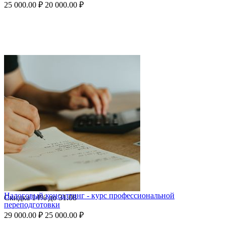
25 000.00
₽
20 000.00
₽
Налоговый консалтинг - курс профессиональной
Скидка
14%
до
31.08
переподготовки
29 000.00
₽
25 000.00
₽