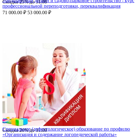
Ландшафтный дизайн и садово-парковое строительство - курс
Скидка
25%
до
31.08
профессиональной переподготовки, переквалификация
71 000.00
₽
53 000.00
₽
Специальное (дефектологическое) образование по профилю
Скидка
20%
до
31.08
«Организация и содержание логопедической работы»