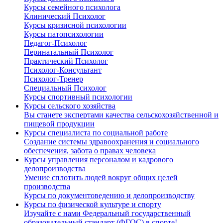
Курсы семейного психолога
Клинический Психолог
Курсы кризисной психологии
Курсы патопсихологии
Педагог-Психолог
Перинатальный Психолог
Практический Психолог
Психолог-Консультант
Психолог-Тренер
Специальный Психолог
Курсы спортивный психологии
Курсы сельского хозяйства
Вы станете экспертами качества сельскохозяйственной и
пищевой продукции
Курсы специалиста по социальной работе
Создание системы здравоохранения и социального
обеспечения, забота о правах человека
Курсы управления персоналом и кадрового
делопроизводства
Умение сплотить людей вокруг общих целей
производства
Курсы по документоведению и делопроизводству
Курсы по физической культуре и спорту
Изучайте с нами Федеральный государственный
образовательный стандарт (ФГОС) в спорте!