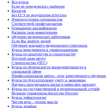
Все курсы
Если не определился с выбором
Колледж
Без ЕГЭ по результатам аттестата
Переподготовка специалистов
Соответствуй профстандартам
Повышение квалификации
Расширь свои компетенции
обучение медицинских работников
Если Вы любите людей
Обучение младшего медицинского персонала
Курсы менеджмента в здравоохранении
Курсы по архитектуре и строительству
Построй свою мечту
Строительство (ПГС)
Курсы по безопасности жизнедеятельности в
социальной сфере
Профессиональная забота - итог качественного обучения
Курсы по бухгалтерскому учету и экономике
Научись просчитывать риски и начислять зарплату
Курсы по государственной и муниципальной службе
Великие управленцы-богатство России!
Курсы дефектологии
Чистая речь – четкие мысли
Курсы дизайна