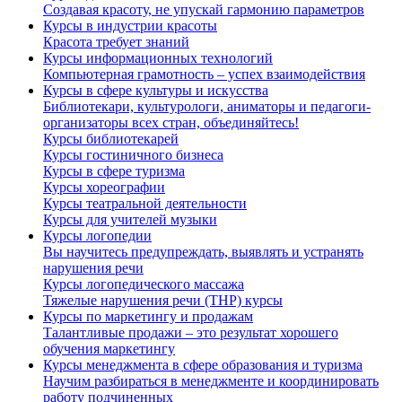
Создавая красоту, не упускай гармонию параметров
Курсы в индустрии красоты
Красота требует знаний
Курсы информационных технологий
Компьютерная грамотность – успех взаимодействия
Курсы в сфере культуры и искусства
Библиотекари, культурологи, аниматоры и педагоги-
организаторы всех стран, объединяйтесь!
Курсы библиотекарей
Курсы гостиничного бизнеса
Курсы в сфере туризма
Курсы хореографии
Курсы театральной деятельности
Курсы для учителей музыки
Курсы логопедии
Вы научитесь предупреждать, выявлять и устранять
нарушения речи
Курсы логопедического массажа
Тяжелые нарушения речи (ТНР) курсы
Курсы по маркетингу и продажам
Талантливые продажи – это результат хорошего
обучения маркетингу
Курсы менеджмента в сфере образования и туризма
Научим разбираться в менеджменте и координировать
работу подчиненных