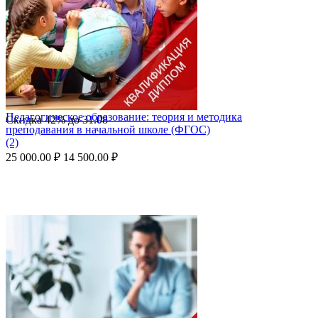
Педагогическое образование: теория и методика
Скидка
42%
до
31.08
преподавания в начальной школе (ФГОС)
(2)
25 000.00
₽
14 500.00
₽