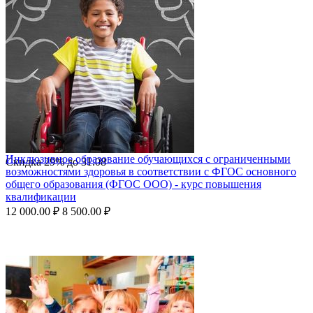
Инклюзивное образование обучающихся с ограниченными
Скидка
29%
до
31.08
возможностями здоровья в соответствии с ФГОС основного
общего образования (ФГОС ООО) - курс повышения
квалификации
12 000.00
₽
8 500.00
₽