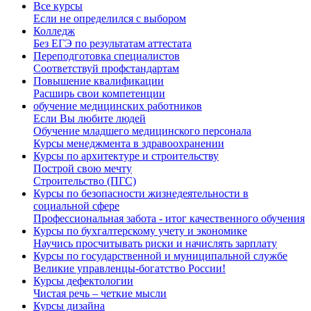
Все курсы
Если не определился с выбором
Колледж
Без ЕГЭ по результатам аттестата
Переподготовка специалистов
Соответствуй профстандартам
Повышение квалификации
Расширь свои компетенции
обучение медицинских работников
Если Вы любите людей
Обучение младшего медицинского персонала
Курсы менеджмента в здравоохранении
Курсы по архитектуре и строительству
Построй свою мечту
Строительство (ПГС)
Курсы по безопасности жизнедеятельности в
социальной сфере
Профессиональная забота - итог качественного обучения
Курсы по бухгалтерскому учету и экономике
Научись просчитывать риски и начислять зарплату
Курсы по государственной и муниципальной службе
Великие управленцы-богатство России!
Курсы дефектологии
Чистая речь – четкие мысли
Курсы дизайна