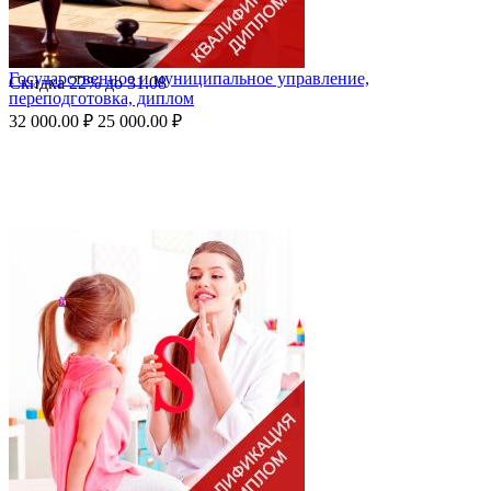
Государственное и муниципальное управление,
Скидка
22%
до
31.08
переподготовка, диплом
32 000.00
₽
25 000.00
₽