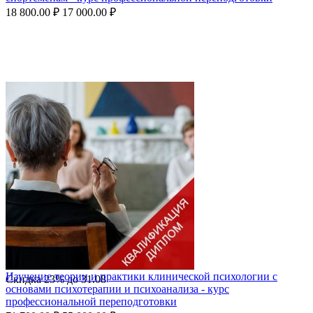
18 800.00
₽
17 000.00
₽
Изучение теории и практики клинической психологии с
Скидка
23%
до
31.08
основами психотерапии и психоанализа - курс
профессиональной переподготовки