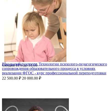
Школьный психолог. Технологии психолого-педагогического
Скидка
11%
до
31.08
сопровождения образовательного процесса в условиях
реализации ФГОС - курс профессиональной переподготовки
22 500.00
₽
20 000.00
₽