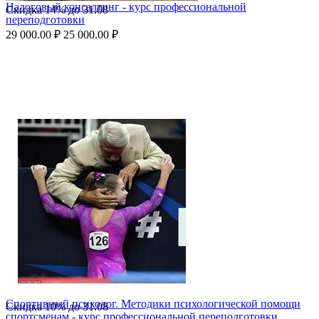
Налоговый консалтинг - курс профессиональной
Скидка
14%
до
31.08
переподготовки
29 000.00
₽
25 000.00
₽
Спортивный психолог. Методики психологической помощи
Скидка
10%
до
31.08
спортсменам - курс профессиональной переподготовки