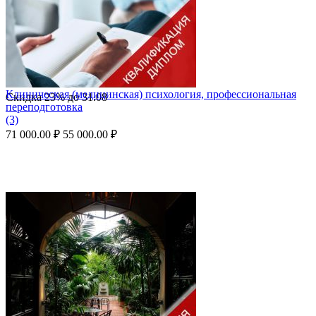
Клиническая (медицинская) психология, профессиональная
Скидка
23%
до
31.08
переподготовка
(3)
71 000.00
₽
55 000.00
₽