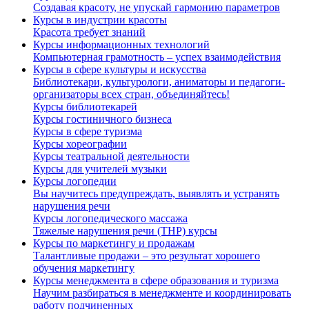
Создавая красоту, не упускай гармонию параметров
Курсы в индустрии красоты
Красота требует знаний
Курсы информационных технологий
Компьютерная грамотность – успех взаимодействия
Курсы в сфере культуры и искусства
Библиотекари, культурологи, аниматоры и педагоги-
организаторы всех стран, объединяйтесь!
Курсы библиотекарей
Курсы гостиничного бизнеса
Курсы в сфере туризма
Курсы хореографии
Курсы театральной деятельности
Курсы для учителей музыки
Курсы логопедии
Вы научитесь предупреждать, выявлять и устранять
нарушения речи
Курсы логопедического массажа
Тяжелые нарушения речи (ТНР) курсы
Курсы по маркетингу и продажам
Талантливые продажи – это результат хорошего
обучения маркетингу
Курсы менеджмента в сфере образования и туризма
Научим разбираться в менеджменте и координировать
работу подчиненных