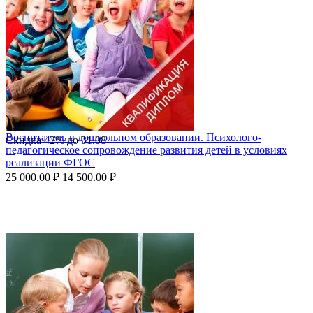
Воспитатель в дошкольном образовании. Психолого-
Скидка
42%
до
31.08
педагогическое сопровождение развития детей в условиях
реализации ФГОС
25 000.00
₽
14 500.00
₽