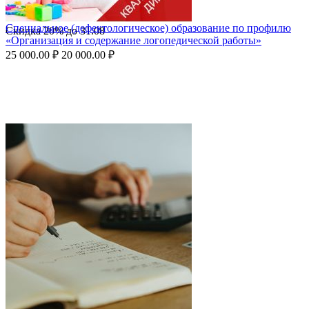
Специальное (дефектологическое) образование по профилю
Скидка
20%
до
31.08
«Организация и содержание логопедической работы»
25 000.00
₽
20 000.00
₽