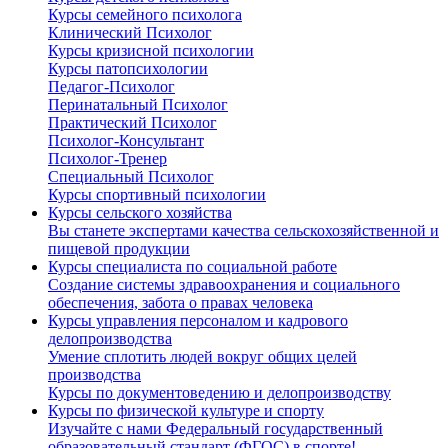
Курсы семейного психолога
Клинический Психолог
Курсы кризисной психологии
Курсы патопсихологии
Педагог-Психолог
Перинатальный Психолог
Практический Психолог
Психолог-Консультант
Психолог-Тренер
Специальный Психолог
Курсы спортивный психологии
Курсы сельского хозяйства
Вы станете экспертами качества сельскохозяйственной и
пищевой продукции
Курсы специалиста по социальной работе
Создание системы здравоохранения и социального
обеспечения, забота о правах человека
Курсы управления персоналом и кадрового
делопроизводства
Умение сплотить людей вокруг общих целей
производства
Курсы по документоведению и делопроизводству
Курсы по физической культуре и спорту
Изучайте с нами Федеральный государственный
образовательный стандарт (ФГОС) в спорте!